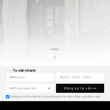
h
ơ
n
m
m
T
h
ẩ
ỹ
H
d
u
n
a
y
i
SCROLL
Tư vấn nhanh
NAME
TEL
Đăng ký tư vấn
Vùng quan tâm
PART
Tôi đồng ý cho thu thập và sử dụng thông tin cá nhân nhằm mục đích tư vấn.