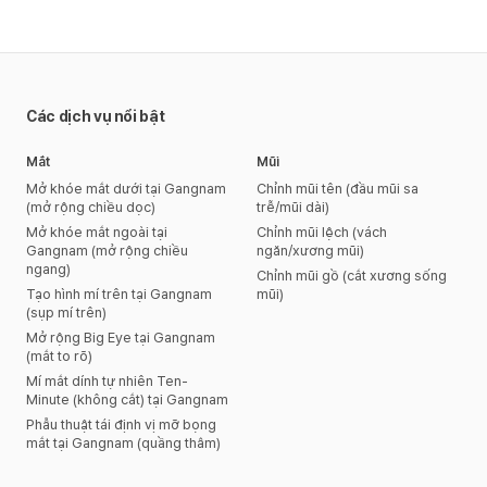
Các dịch vụ nổi bật
Mắt
Mũi
Mở khóe mắt dưới tại Gangnam
Chỉnh mũi tên (đầu mũi sa
(mở rộng chiều dọc)
trễ/mũi dài)
Mở khóe mắt ngoài tại
Chỉnh mũi lệch (vách
Gangnam (mở rộng chiều
ngăn/xương mũi)
ngang)
Chỉnh mũi gồ (cắt xương sống
Tạo hình mí trên tại Gangnam
mũi)
(sụp mí trên)
Mở rộng Big Eye tại Gangnam
(mắt to rõ)
Mí mắt dính tự nhiên Ten-
Minute (không cắt) tại Gangnam
Phẫu thuật tái định vị mỡ bọng
mắt tại Gangnam (quầng thâm)