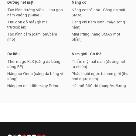
Đường nét mặt
Nâng cơ
Tạo hình đường viền — thu gọn
Nâng cơ trẻ hóa · Căng da mặt
hàm vuông (V-line)
SMAS
Thu gọn gò má (gò má
Căng chỉ bám dính (má/đường
trước/bên)
hàm)
Tạo hình cằm (cằm lẹm/cằm
Mini lifting (nâng SMAS một
nhô)
phần)
Da liễu
Nam giới · Cơ thể
Thermage FLX (căng da bằng
Thẩm mỹ mắt nam (đường nét
sóng RF)
tự nhiên)
Nâng cơ Onda (căng da bằng vi
Phẫu thuật ngực to nam giới (thu
sóng)
nhỏ ngực nam)
Nâng cơ da · Ultherapy Prime
Hút mỡ 360 độ (bụng/eo/lưng)