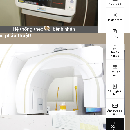
YouTube
Instagram
03
Hệ thống theo dõi bệnh nhân
au phẫu thuật!
Blog
Tư vấn
Kakao
Đặt lịch
hẹn
Đánh giá tự
chụp
Ảnh trước &
sau
TEL
02
546