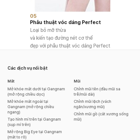
05
Phẫu thuật vóc dáng Perfect
Loại bỏ mỡ thừa
và kiến tạo đường nét cơ thể
đẹp với phẫu thuật vóc dáng Perfect
Các dịch vụ nổi bật
Mắt
Mũi
Mở khóe mắt dưới tại Gangnam
Chỉnh mũi tên (đầu mũi sa
(mở rộng chiều dọc)
trễ/mũi dài)
Mở khóe mắt ngoài tại
Chỉnh mũi lệch (vách
Gangnam (mở rộng chiều
ngăn/xương mũi)
ngang)
Chỉnh mũi gồ (cắt xương sống
Tạo hình mí trên tại Gangnam
mũi)
(sụp mí trên)
Mở rộng Big Eye tại Gangnam
(mắt to rõ)