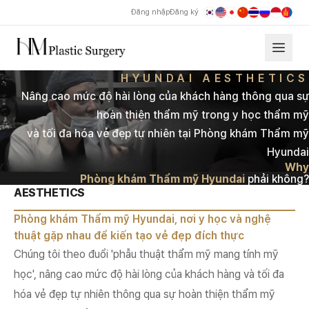
Đăng nhập
Đăng ký
Điểm đặc biệt của Phòng khám Thẩm mỹ Hyundai
HYUNDAI AESTHETICS
Nâng cao mức độ hài lòng của khách hàng thông qua sự
hoàn thiện thẩm mỹ trong y học thẩm mỹ
và tối đa hóa vẻ đẹp tự nhiên tại Phòng khám Thẩm mỹ
Hyundai
Why
Phòng khám Thẩm mỹ Hyundai
phải không?
Tại sao lại là Phòng khám Thẩm mỹ Hyundai?
AESTHETICS
Phòng khám Thẩm mỹ Hyundai nâng cao mức độ hài lòng của khá
Phòng khám Thẩm mỹ Hyundai, nơi y học và nghệ
thuật gặp nhau để kiến tạo vẻ đẹp đích thực
Chúng tôi theo đuổi 'phẫu thuật thẩm mỹ mang tính mỹ
học', nâng cao mức độ hài lòng của khách hàng và tối đa
hóa vẻ đẹp tự nhiên thông qua sự hoàn thiện thẩm mỹ