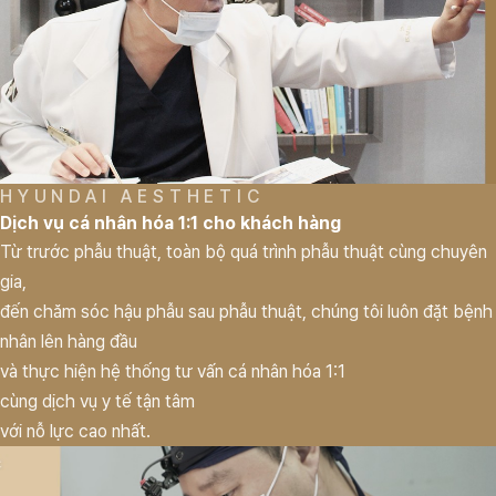
HYUNDAI AESTHETIC
Dịch vụ cá nhân hóa 1:1 cho khách hàng
Từ trước phẫu thuật, toàn bộ quá trình phẫu thuật cùng chuyên
gia,
đến chăm sóc hậu phẫu sau phẫu thuật, chúng tôi luôn đặt bệnh
nhân lên hàng đầu
và thực hiện hệ thống tư vấn cá nhân hóa 1:1
cùng dịch vụ y tế tận tâm
với nỗ lực cao nhất.