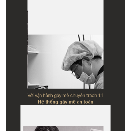
Với vận hành gây mê chuyên trách 1:1
Hệ thống gây mê an toàn