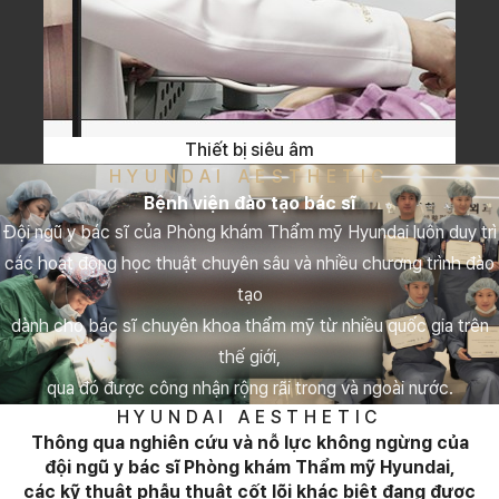
Thiết bị siêu âm
HYUNDAI AESTHETIC
Bệnh viện đào tạo bác sĩ
Đội ngũ y bác sĩ của Phòng khám Thẩm mỹ Hyundai luôn duy trì
các hoạt động học thuật chuyên sâu và nhiều chương trình đào
tạo
dành cho bác sĩ chuyên khoa thẩm mỹ từ nhiều quốc gia trên
thế giới,
qua đó được công nhận rộng rãi trong và ngoài nước.
HYUNDAI AESTHETIC
Thông qua nghiên cứu và nỗ lực không ngừng của
đội ngũ y bác sĩ Phòng khám Thẩm mỹ Hyundai,
các kỹ thuật phẫu thuật cốt lõi khác biệt đang được