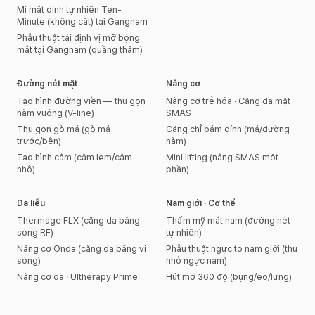
Mí mắt dính tự nhiên Ten-
Minute (không cắt) tại Gangnam
Phẫu thuật tái định vị mỡ bọng
mắt tại Gangnam (quầng thâm)
Đường nét mặt
Nâng cơ
Tạo hình đường viền — thu gọn
Nâng cơ trẻ hóa · Căng da mặt
hàm vuông (V-line)
SMAS
Thu gọn gò má (gò má
Căng chỉ bám dính (má/đường
trước/bên)
hàm)
Tạo hình cằm (cằm lẹm/cằm
Mini lifting (nâng SMAS một
nhô)
phần)
Da liễu
Nam giới · Cơ thể
Thermage FLX (căng da bằng
Thẩm mỹ mắt nam (đường nét
sóng RF)
tự nhiên)
Nâng cơ Onda (căng da bằng vi
Phẫu thuật ngực to nam giới (thu
sóng)
nhỏ ngực nam)
Nâng cơ da · Ultherapy Prime
Hút mỡ 360 độ (bụng/eo/lưng)