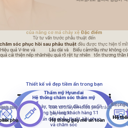
của nâng cơ má chảy xệ
Đặc điểm
Từ tư vấn trước phẫu thuật đến
ú nhờ hoạt động học thuật liên tục
chăm sóc phục hồi sau phẫu thuật
đều được thực hiện tỉ mỉ!
ợp nhờ kinh nghiệm phẫu thuật đa dạng
Hiệu quả V-line và
Lâu dài và
Biểu cảm
Hầu như không có
 phẫu nhờ hoạt động học thuật liên tục
 quả cải thiện nếp nhăn
hiệu quả rõ rệt
tự nhiên
tổn thương thần 
g thần kinh — sẹo và đau ít nhờ đường rạch tối thiểu
Thiết kế vẻ đẹp tiềm ẩn trong bạn
Thẩm mỹ Hyundai
Thẩm mỹ Hyundai
Hệ thống chăm sóc thẩm mỹ
Bộ phận
Đội ngũ
365 ngày, trọn vẹn từ đầu đến cuối!
iêng cho
hanh sau
Bác sĩ chuyên khoa phụ trách
Hệ thống hài lòng khách hàng 1:1
t
gây mê 1:1
Hệ thố
Hệ thố
Từ tư vấn đến phẫu thuật, hồi phục
 hồi phục
toàn
Hệ thống gây mê an toàn
và chăm sóc