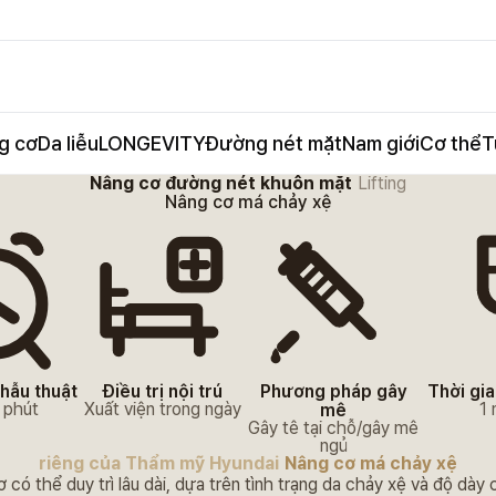
g cơ
Da liễu
LONGEVITY
Đường nét mặt
Nam giới
Cơ thể
T
Nâng cơ đường nét khuôn mặt
Lifting
Nâng cơ má chảy xệ
phẫu thuật
Điều trị nội trú
Phương pháp gây
Thời gia
 phút
Xuất viện trong ngày
1
mê
Gây tê tại chỗ/gây mê
ngủ
riêng của Thẩm mỹ Hyundai
Nâng cơ má chảy xệ
có thể duy trì lâu dài, dựa trên tình trạng da chảy xệ và độ dày 