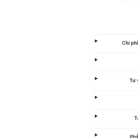
Chi ph
Tư 
T
Phẫ