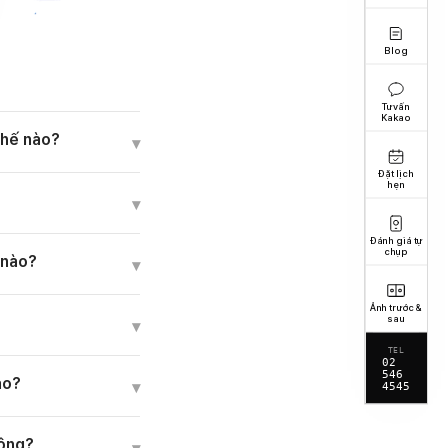
Blog
Tư vấn
Kakao
thế nào?
▾
Đặt lịch
hẹn
▾
Đánh giá tự
chụp
 nào?
▾
Ảnh trước &
sau
▾
TEL
02
546
ào?
▾
4545
hông?