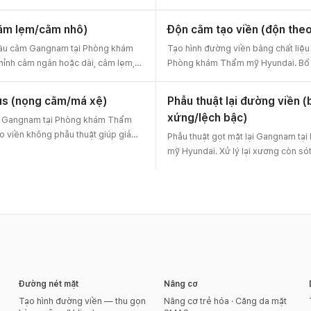
Thiết kế giảm thiểu chảy xệ má, tư 
 tạo đường V-line thon gọn. Thiết
phí.
eo đường viền hàm, tư vấn trước-sau
cằm lẹm/cằm nhô)
Độn cằm tạo viền (độn theo
 đầu cằm Gangnam tại Phòng khám
Tạo hình đường viền bằng chất liệ
ỉnh cằm ngắn hoặc dài, cằm lẹm,
Phòng khám Thẩm mỹ Hyundai. Bổ 
ứng về tỷ lệ cân đối bằng kỹ thuật
thiếu thể tích bằng miếng độn 3D th
hỏ. Thiết kế đường nét nhìn
thiện đường nét nhìn nghiêng cho c
us (nọng cằm/má xệ)
Phẫu thuật lại đường viền (
-sau và chi phí.
riêng, tư vấn trước-sau và chi phí.
xứng/lệch bậc)
s Gangnam tại Phòng khám Thẩm
o viền không phẫu thuật giúp giảm
Phẫu thuật gọt mặt lại Gangnam t
 và tăng độ săn chắc. Thiết kế
mỹ Hyundai. Xử lý lại xương còn sót
ăm sóc sưng nề, tư vấn hiệu quả và
lệch đường viền và biến chứng để p
Chẩn đoán phẫu thuật lại hàm vuôn
tư vấn trước-sau.
Đường nét mặt
Nâng cơ
Tạo hình đường viền — thu gọn
Nâng cơ trẻ hóa · Căng da mặt