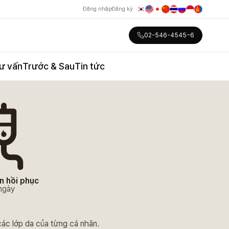
Đăng nhập
Đăng ký
02-546-4545~6
ư vấn
Trước & Sau
Tin tức
n hồi phục
 ngày
các lớp da của từng cá nhân.