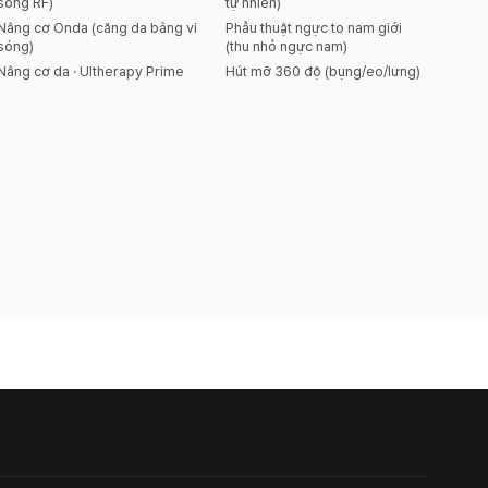
sóng RF)
tự nhiên)
Nâng cơ Onda (căng da bằng vi
Phẫu thuật ngực to nam giới
sóng)
(thu nhỏ ngực nam)
Nâng cơ da · Ultherapy Prime
Hút mỡ 360 độ (bụng/eo/lưng)