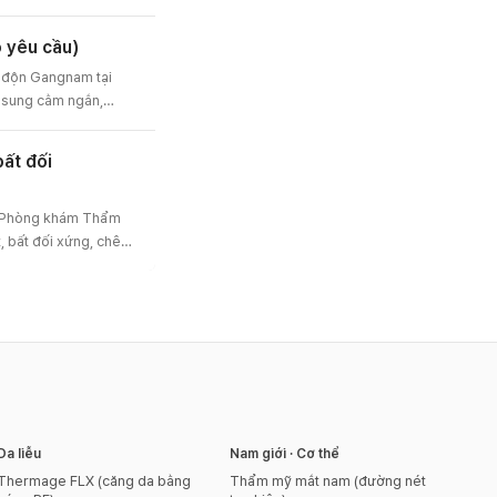
vấn trước-sau và chi
 yêu cầu)
u độn Gangnam tại
sung cằm ngắn,
iết kế riêng để hoàn
ằm và trán. Thiết kế
bất đối
ại Phòng khám Thẩm
, bất đối xứng, chênh
hục hồi sự cân đối.
g, gò má, đầu cằm và
Da liễu
Nam giới · Cơ thể
Thermage FLX (căng da bằng
Thẩm mỹ mắt nam (đường nét