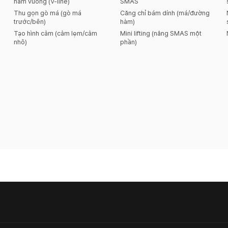
hàm vuông (V-line)
SMAS
Thu gọn gò má (gò má
Căng chỉ bám dính (má/đường
trước/bên)
hàm)
Tạo hình cằm (cằm lẹm/cằm
Mini lifting (nâng SMAS một
nhô)
phần)