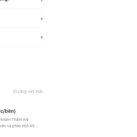
▾
▾
▾
Đường nét mặt
ớc/bên)
g khám Thẩm mỹ
 bên và phần nhô 45
m mại, hài hòa.