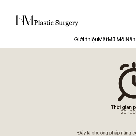
Giới thiệu
Mắt
Mũi
Môi
Nân
Nâng cơ má chảy xệ Thẩm mỹ Hyundai
Thời gian 
20~30
Đây là phương pháp nâng cơ 