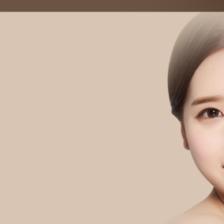
Ưu điểm nâng cơ má chảy xệ riêng của Thẩm mỹ Hyundai
Vì tác động kéo căng lớp SMAS nên có thể thấy hiệu quả rõ rệt
Đường rạch 3cm ở nếp gấp sau tai nên không lộ sẹo
Có thể thực hiện bằng gây tê tại chỗ, không cần gây mê ngủ
Có thể sinh hoạt thường ngày ngay trong ngày sau phẫu thuật
Có thể cải thiện nếp nhăn và độ đàn hồi của da cùng lúc