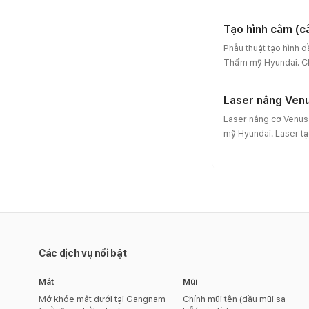
xương hàm an toàn để
kế 3 loại gọt mặt th
Tạo hình cằm (
và chi phí.
Phẫu thuật tạo hình
Thẩm mỹ Hyundai. Ch
cằm móm và bất đối x
trượt cằm hoặc thu n
Laser nâng Ven
nghiêng, tư vấn trước
Laser nâng cơ Venu
mỹ Hyundai. Laser tạ
mỡ cằm đôi, nọng cằm
làm gọn viền hàm, ch
chi phí.
Các dịch vụ nổi bật
Mắt
Mũi
Mở khóe mắt dưới tại Gangnam
Chỉnh mũi tên (đầu mũi sa