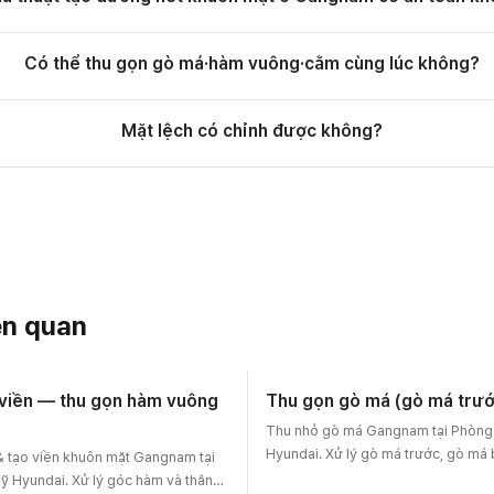
Có thể thu gọn gò má·hàm vuông·cằm cùng lúc không?
Mặt lệch có chỉnh được không?
ên quan
viền — thu gọn hàm vuông
Thu gọn gò má (gò má trư
Thu nhỏ gò má Gangnam tại Phòn
Hyundai. Xử lý gò má trước, gò má
 tạo viền khuôn mặt Gangnam tại
độ để tạo đường viền khuôn mặt mề
Hyundai. Xử lý góc hàm và thân