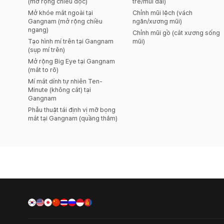
(mở rộng chiều dọc)
trễ/mũi dài)
Mở khóe mắt ngoài tại
Chỉnh mũi lệch (vách
Gangnam (mở rộng chiều
ngăn/xương mũi)
ngang)
Chỉnh mũi gồ (cắt xương sống
Tạo hình mí trên tại Gangnam
mũi)
(sụp mí trên)
Mở rộng Big Eye tại Gangnam
(mắt to rõ)
Mí mắt dính tự nhiên Ten-
Minute (không cắt) tại
Gangnam
Phẫu thuật tái định vị mỡ bọng
mắt tại Gangnam (quầng thâm)