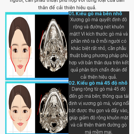
người, cần phẫu thuật phù hợp với từng loại của bản
thân để cải thiện hiệu quả.
01
.
Kiểu gò má bên nhô
Xương gò má quyết định độ
rộng và đường nét khuôn
mặt!! Vì kích thước gò má và
phần nhô ra ở mỗi người có
khác biệt rất nhỏ, cần phẫu
thuật bằng phương pháp phù
hợp với bản thân dựa trên kết
quả phân tích chẩn đoán để
cải thiện hiệu quả.
02
.
Kiểu gò má 45 độ nhô
Dạng rộng từ gò má 45 độ
đến gò má bên; thông qua tái
định vị xương gò má, vùng nổi
bật được thu gọn và đẩy vào,
giúp giảm độ rộng khuôn mặt
và cải thiện thành đường gò
má mềm mại.