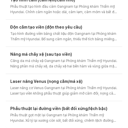
Phẫu thuật tạo hình đầu cằm Gangnam tại Phòng khám Thẩm mỹ
Hyundai. Chỉnh cằm ngắn hoặc dài, cằm lẹm, cằm móm và bất đối
xứng về tỷ lệ cân đối bằng kỹ thuật trượt cằm hoặc thu nhỏ. Thiết
kế đường nét nhìn nghiêng, tư vấn trước-sau và chi phí.
Độn cằm tạo viền (độn theo yêu cầu)
Tạo hình đường viền bằng chất liệu độn Gangnam tại Phòng khám
Thẩm mỹ Hyundai. Bổ sung cằm ngắn, thiếu thể tích bằng miếng
độn 3D thiết kế riêng để hoàn thiện đường nét nhìn nghiêng cho
cằm và trán. Thiết kế riêng, tư vấn trước-sau và chi phí.
Nâng má chảy xệ (sau tạo viền)
Căng da má chảy xệ Gangnam tại Phòng khám Thẩm mỹ Hyundai.
Nâng phần má chảy xệ, da chảy xệ hai bên hàm và vùng giữa mặt
sau phẫu thuật gọt mặt, gò má để phục hồi đường nét khuôn mặt
mượt mà. Thiết kế riêng, tư vấn trước-sau.
Laser nâng Venus (nọng cằm/má xệ)
Laser nâng cơ Venus Gangnam tại Phòng khám Thẩm mỹ Hyundai.
Laser tạo viền không phẫu thuật giúp giảm mỡ cằm đôi, nọng cằm
và tăng độ săn chắc. Thiết kế làm gọn viền hàm, chăm sóc sưng
nề, tư vấn hiệu quả và chi phí.
Phẫu thuật lại đường viền (bất đối xứng/lệch bậc)
Phẫu thuật gọt mặt lại Gangnam tại Phòng khám Thẩm mỹ
Hyundai. Xử lý lại xương còn sót, bất đối xứng, chênh lệch đường
viền và biến chứng để phục hồi sự cân đối. Chẩn đoán phẫu thuật