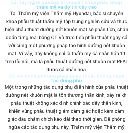
02
.
Tay nghề của bác sĩ chuyên khoa phẫu thuật
thẩm mỹ và độ tin cậy cao
Tại Thẩm mỹ viện Thẩm mỹ Hyundai, bác sĩ chuyên
khoa phẫu thuật thẩm mỹ tập trung nghiên cứu và thực
hiện phẫu thuật đường nét khuôn mặt sẽ phân tích, chẩn
đoán từng loại bằng CT và trực tiếp phẫu thuật ngay cả
với cùng một phương pháp tạo hình đường nét khuôn
mặt. Vì vậy, đây không chỉ là thẩm mỹ cá nhân hóa 1:1
trên lời nói, mà là phẫu thuật đường nét khuôn mặt REAL
được cá nhân hóa.
03
.
Áp dụng phương pháp phẫu thuật phòng ngừa
tác dụng phụ
Một trong những tác dụng phụ điển hình của phẫu thuật
đường nét khuôn mặt là tổn thương thần kinh, xảy ra khi
phẫu thuật không xác định chính xác dây thần kinh,
khiến vùng phẫu thuật giảm cảm giác hoặc kèm cảm
giác đau châm chích kéo dài theo thời gian. Để phòng
ngừa các tác dụng phụ này, Thẩm mỹ viện Thẩm mỹ