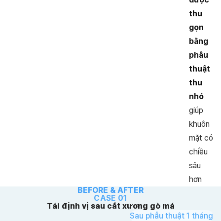
thu
gọn
bằng
phẫu
thuật
thu
nhỏ
giúp
khuôn
mặt có
chiều
sâu
hơn
BEFORE & AFTER
CASE 01
Tái định vị sau cắt xương gò má
Sau phẫu thuật 1 tháng