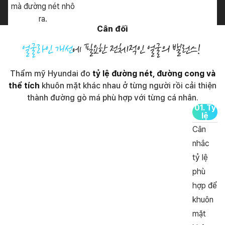
mà đường nét nhô
ra.
Cân đối
Thẩm mỹ Hyundai đo
tỷ lệ đường nét, đường cong và
thể tích
khuôn mặt khác nhau ở từng người rồi cải thiện
thành đường gò má phù hợp với từng cá nhân.
01
.
Tỷ
lệ
Cân
nhắc
tỷ lệ
phù
hợp để
khuôn
mặt