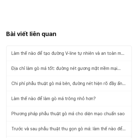
lại hàm vuông, gò má, đầu cằm và tư vấn trước-sau.
Bài viết liên quan
Làm thế nào để tạo đường V-line tự nhiên và an toàn mà
không cần phẫu thuật thu gọn gò má
Địa chỉ làm gò má tốt: đường nét gương mặt mềm mại
không hề khó
Chi phí phẫu thuật gò má bên, đường nét hiện rõ đầy ấn
tượng
Làm thế nào để làm gò má trông nhỏ hơn?
Phương pháp phẫu thuật gò má cho diện mạo chuẩn sao
Trước và sau phẫu thuật thu gọn gò má: làm thế nào để
có khuôn mặt trái xoan?