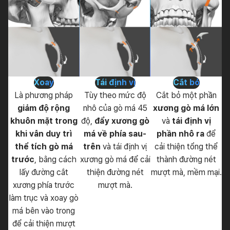
Xoay
Tái định vị
Cắt bỏ
Là phương pháp
Tùy theo mức độ
Cắt bỏ một phần
giảm độ rộng
nhô của gò má 45
xương gò má lớn
khuôn mặt trong
độ,
đẩy xương gò
và
tái định vị
khi vẫn duy trì
má về phía sau-
phần nhô ra
để
thể tích gò má
trên
và tái định vị
cải thiện tổng thể
trước
, bằng cách
xương gò má để cải
thành đường nét
lấy đường cắt
thiện đường nét
mượt mà, mềm mại.
xương phía trước
mượt mà.
làm trục và xoay gò
má bên vào trong
để cải thiện mượt