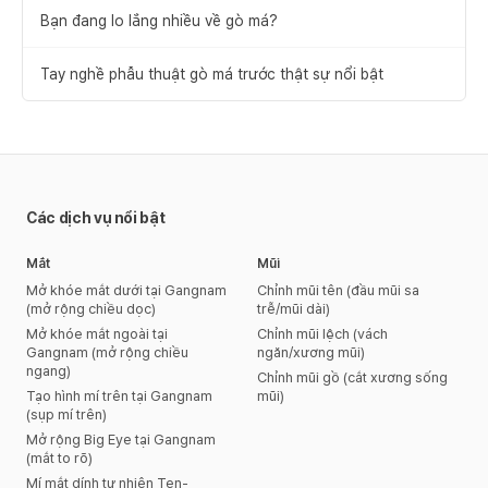
Bạn đang lo lắng nhiều về gò má?
Tay nghề phẫu thuật gò má trước thật sự nổi bật
Các dịch vụ nổi bật
Mắt
Mũi
Mở khóe mắt dưới tại Gangnam
Chỉnh mũi tên (đầu mũi sa
(mở rộng chiều dọc)
trễ/mũi dài)
Mở khóe mắt ngoài tại
Chỉnh mũi lệch (vách
Gangnam (mở rộng chiều
ngăn/xương mũi)
ngang)
Chỉnh mũi gồ (cắt xương sống
Tạo hình mí trên tại Gangnam
mũi)
(sụp mí trên)
Mở rộng Big Eye tại Gangnam
(mắt to rõ)
Mí mắt dính tự nhiên Ten-