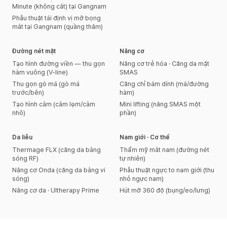
Minute (không cắt) tại Gangnam
Phẫu thuật tái định vị mỡ bọng
mắt tại Gangnam (quầng thâm)
Đường nét mặt
Nâng cơ
Tạo hình đường viền — thu gọn
Nâng cơ trẻ hóa · Căng da mặt
hàm vuông (V-line)
SMAS
Thu gọn gò má (gò má
Căng chỉ bám dính (má/đường
trước/bên)
hàm)
Tạo hình cằm (cằm lẹm/cằm
Mini lifting (nâng SMAS một
nhô)
phần)
Da liễu
Nam giới · Cơ thể
Thermage FLX (căng da bằng
Thẩm mỹ mắt nam (đường nét
sóng RF)
tự nhiên)
Nâng cơ Onda (căng da bằng vi
Phẫu thuật ngực to nam giới (thu
sóng)
nhỏ ngực nam)
Nâng cơ da · Ultherapy Prime
Hút mỡ 360 độ (bụng/eo/lưng)