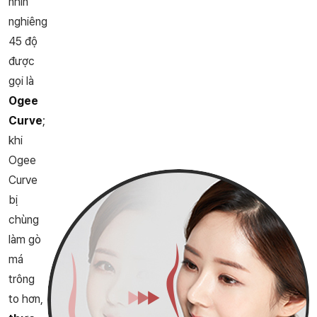
nhìn
nghiêng
45 độ
được
gọi là
Ogee
Curve
;
khi
Ogee
Curve
bị
chùng
làm gò
má
trông
to hơn,