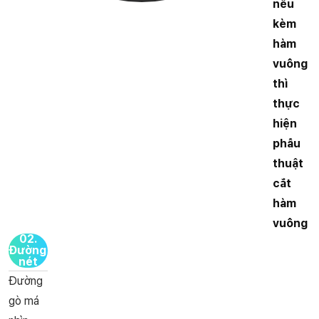
nếu
kèm
hàm
vuông
thì
thực
hiện
phẫu
thuật
cắt
hàm
vuông
02
.
Đường
nét
Đường
gò má