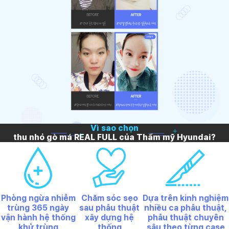
Vì sao chọn
thu nhỏ gò má REAL FULL của Thẩm mỹ Hyundai?
Phòng ngừa nhiễm
Chăm sóc sẹo
Dựa trên kinh nghiệm
trùng 365 ngày
sau phẫu thuật
nhiều ca phẫu thuật,
vận hành hệ thống
xây dựng hệ
phẫu thuật chuyên
khử trùng
thống
sâu theo từng case