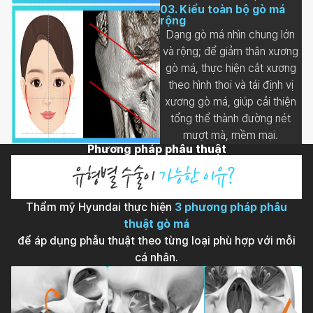
03
.
Kiểu toàn bộ gò má
rộng
Dạng gò má nhìn chung lớn
và rộng; để giảm thân xương
gò má, thực hiện cắt xương
theo hình thoi và tái định vị
xương gò má, giúp cải thiện
tổng thể thành đường nét
mượt mà, mềm mại.
Phương pháp phẫu thuật
Thẩm mỹ Hyundai thực hiện
3 phương pháp phẫu
thuật gò má
để áp dụng phẫu thuật theo từng loại phù hợp với mỗi
cá nhân.