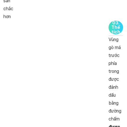
săn
chắc
hơn
03
.
Thể
tích
Vùng
gò má
trước
phía
trong
được
đánh
dấu
bằng
đường
chấm
được