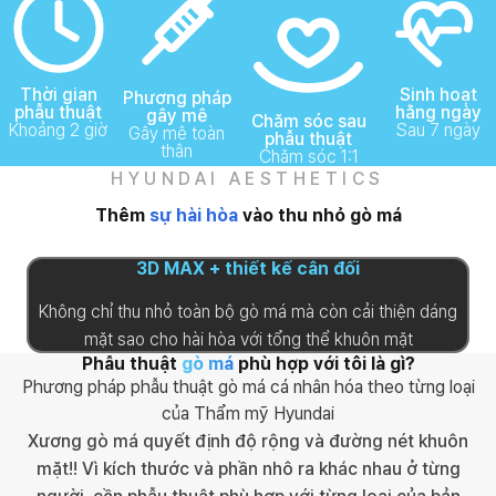
Perfect Shape
REAL thu nhỏ gò má
Sinh hoạt
Thời gian
Phương pháp
hằng ngày
phẫu thuật
gây mê
Chăm sóc sau
Sau 7 ngày
Khoảng 2 giờ
Gây mê toàn
phẫu thuật
thân
Chăm sóc 1:1
HYUNDAI AESTHETICS
Thêm
sự hài hòa
vào thu nhỏ gò má
3D MAX + thiết kế cân đối
Không chỉ thu nhỏ toàn bộ gò má mà còn cải thiện dáng
mặt sao cho hài hòa với tổng thể khuôn mặt
Phẫu thuật
gò má
phù hợp với tôi là gì?
Phương pháp phẫu thuật gò má cá nhân hóa theo từng loại
của Thẩm mỹ Hyundai
Xương gò má quyết định độ rộng và đường nét khuôn
mặt!! Vì kích thước và phần nhô ra khác nhau ở từng