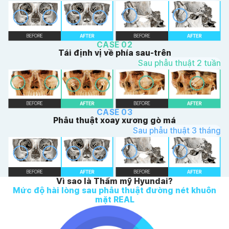
CASE 02
Tái định vị về phía sau-trên
Sau phẫu thuật 2 tuần
CASE 03
Phẫu thuật xoay xương gò má
Sau phẫu thuật 3 tháng
Vì sao là Thẩm mỹ Hyundai?
Mức độ hài lòng sau phẫu thuật đường nét khuôn
mặt REAL