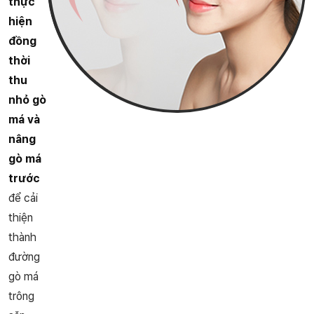
thực
hiện
đồng
thời
thu
nhỏ gò
má và
nâng
gò má
trước
để cải
thiện
thành
đường
gò má
trông