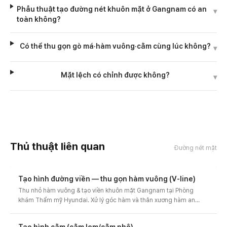
Phẫu thuật tạo đường nét khuôn mặt ở Gangnam có an
▾
toàn không?
Có thể thu gọn gò má·hàm vuông·cằm cùng lúc không?
▾
Mặt lệch có chỉnh được không?
▾
Thủ thuật liên quan
Đường nét mặt
Tạo hình đường viền — thu gọn hàm vuông (V-line)
Thu nhỏ hàm vuông & tạo viền khuôn mặt Gangnam tại Phòng
khám Thẩm mỹ Hyundai. Xử lý góc hàm và thân xương hàm an
toàn để tạo đường V-line thon gọn. Thiết kế 3 loại gọt mặt theo
đường viền hàm, tư vấn trước-sau và chi phí.
Tạo hình cằm (cằm lẹm/cằm nhô)