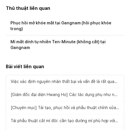
Thủ thuật liên quan
Phục hồi mở khóe mắt tại Gangnam (hồi phục khóe
trong)
Mí mắt dính tự nhiên Ten-Minute (không cắt) tại
Gangnam
Bài viết liên quan
Việc xác định nguyên nhân thất bại và vấn đề là rất quan
trọng: với phẫu thuật sửa mí mắt khó, tay nghề phải được
ưu tiên hơn chi phí
[Giám đốc đại diện Hwang Ho] Các tác dụng phụ như nếp
mí bị tuột và bất cân xứng... Cần kiểm tra những gì trước
khi tái phẫu thuật mắt?
[Chuyên mục] Tái tạo, phục hồi và phẫu thuật chỉnh sửa
mở góc mắt trong cần được thực hiện sau khi tư vấn thận
trọng
Tái phẫu thuật cắt mí đôi: cần tạo đường mí phù hợp với
bản thân thông qua tư vấn với đội ngũ y tế