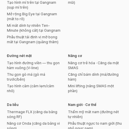
Tạo hình mí trên tại Gangnam
mũi)
(sụp mí trên)
Mở rộng Big Eye tại Gangnam
(mắt to rõ)
Mí mắt dính tự nhiên Ten-
Minute (không cắt) tại Gangnam
Phẫu thuật tái định vị mỡ bọng
mắt tại Gangnam (quầng thâm)
Đường nét mặt
Nâng cơ
Tạo hình đường viền — thu gọn
Nâng cơ trẻ hóa · Căng da mặt
hàm vuông (V-line)
SMAS
Thu gọn gò má (gò má
Căng chỉ bám dính (má/đường
trước/bên)
hàm)
Tạo hình cằm (cằm lẹm/cằm
Mini lifting (nâng SMAS một
nhô)
phần)
Da liễu
Nam giới · Cơ thể
Thermage FLX (căng da bằng
Thẩm mỹ mắt nam (đường nét
sóng RF)
tự nhiên)
Nâng cơ Onda (căng da bằng vi
Phẫu thuật ngực to nam giới (thu
sóng)
nhỏ ngực nam)