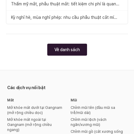
Thẩm mỹ mắt, phẫu thuật mắt: tiết kiệm chi phí là quan
trọng, nhưng điều cần chú ý hơn là gì?
Kỳ nghỉ hè, mùa nghỉ phép: nhu cầu phẫu thuật cắt mí
không lo sưng nề ngày càng tăng
Về danh sách
Các dịch vụ nổi bật
Mắt
Mũi
Mở khóe mắt dưới tại Gangnam
Chỉnh mũi tên (đầu mũi sa
(mở rộng chiều dọc)
trễ/mũi dài)
Mở khóe mắt ngoài tại
Chỉnh mũi lệch (vách
Gangnam (mở rộng chiều
ngăn/xương mũi)
ngang)
Chỉnh mũi gồ (cắt xương sống