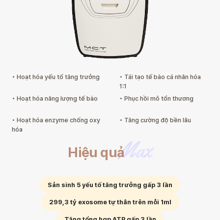
•
Hoạt hóa yếu tố tăng trưởng
•
Tái tạo tế bào cá nhân hóa
1:1
•
Hoạt hóa năng lượng tế bào
•
Phục hồi mô tổn thương
•
Hoạt hóa enzyme chống oxy
•
Tăng cường độ bền lâu
hóa
Max
Hiệu quả
Sản sinh 5 yếu tố tăng trưởng gấp 3 lần
299,3 tỷ exosome tự thân trên mỗi 1ml
Tăng tổng hợp ATP gấp 3 lần