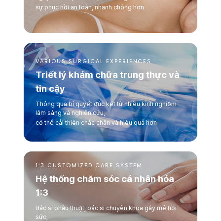
sự phục hồi an toàn, nhanh chóng hơn
VARIOUS SURGICAL EXPERIENCES
Triết lý khám chữa trung thực và
tin cậy
Thông qua bí quyết đúc kết từ nhiều kinh nghiệm
lâm sàng và nghiên cứu,
có thể cải thiện chắc chắn và hiệu quả hơn
1:3 CUSTOMIZED CARE SYSTEM
Hệ thống chăm sóc cá nhân hóa
1:3
Bác sĩ phẫu thuật, bác sĩ chuyên khoa gây mê hồi
sức,