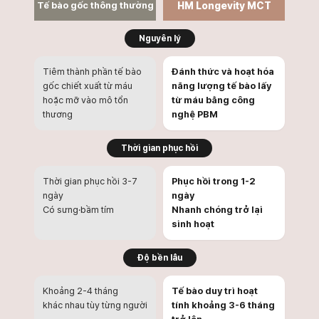
Tế bào gốc thông thường
HM Longevity
MCT
Nguyên lý
Tiêm thành phần tế bào
Đánh thức và hoạt hóa
gốc chiết xuất từ máu
năng lượng tế bào lấy
hoặc mỡ vào mô tổn
từ máu bằng công
thương
nghệ PBM
Thời gian phục hồi
Thời gian phục hồi 3-7
Phục hồi trong 1-2
ngày
ngày
Có sưng·bầm tím
Nhanh chóng trở lại
sinh hoạt
Độ bền lâu
Khoảng 2-4 tháng
Tế bào duy trì hoạt
khác nhau tùy từng người
tính khoảng 3-6 tháng