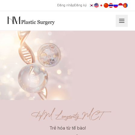
Đăng nhập
Đăng ký
Liệu pháp tế bào HM Longevity MCT | Phòng khám Thẩm mỹ H
HM Longevity
MCT
Trẻ hóa từ tế bào!