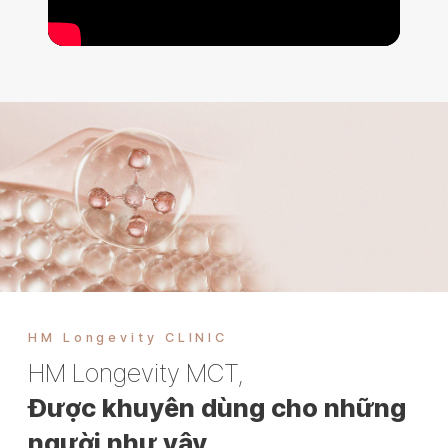
HM Longevity
CLINIC
HM Longevity
MCT,
Được khuyên dùng cho những
người như vậy
.