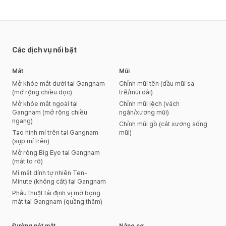
Các dịch vụ nổi bật
Mắt
Mũi
Mở khóe mắt dưới tại Gangnam
Chỉnh mũi tên (đầu mũi sa
(mở rộng chiều dọc)
trễ/mũi dài)
Mở khóe mắt ngoài tại
Chỉnh mũi lệch (vách
Gangnam (mở rộng chiều
ngăn/xương mũi)
ngang)
Chỉnh mũi gồ (cắt xương sống
Tạo hình mí trên tại Gangnam
mũi)
(sụp mí trên)
Mở rộng Big Eye tại Gangnam
(mắt to rõ)
Mí mắt dính tự nhiên Ten-
Minute (không cắt) tại Gangnam
Phẫu thuật tái định vị mỡ bọng
mắt tại Gangnam (quầng thâm)