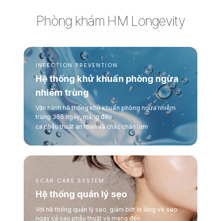
Phòng khám HM Longevity
HM Longevity
CLINIC
INFECTION PREVENTION
Hệ thống khử khuẩn phòng ngừa
nhiễm trùng
Vận hành hệ thống khử khuẩn phòng ngừa nhiễm
trùng 365 ngày, mang đến
ca phẫu thuật an toàn và chắc chắn hơn
SCAR CARE SYSTEM
Hệ thống quản lý sẹo
Với hệ thống quản lý sẹo, giảm bớt lo lắng về sẹo
ngay cả sau phẫu thuật và mang đến