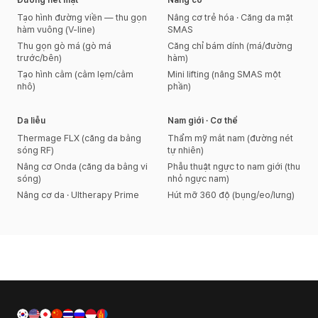
Đường nét mặt
Nâng cơ
Tạo hình đường viền — thu gọn
Nâng cơ trẻ hóa · Căng da mặt
hàm vuông (V-line)
SMAS
Thu gọn gò má (gò má
Căng chỉ bám dính (má/đường
trước/bên)
hàm)
Tạo hình cằm (cằm lẹm/cằm
Mini lifting (nâng SMAS một
nhô)
phần)
Da liễu
Nam giới · Cơ thể
Thermage FLX (căng da bằng
Thẩm mỹ mắt nam (đường nét
sóng RF)
tự nhiên)
Nâng cơ Onda (căng da bằng vi
Phẫu thuật ngực to nam giới (thu
sóng)
nhỏ ngực nam)
Nâng cơ da · Ultherapy Prime
Hút mỡ 360 độ (bụng/eo/lưng)