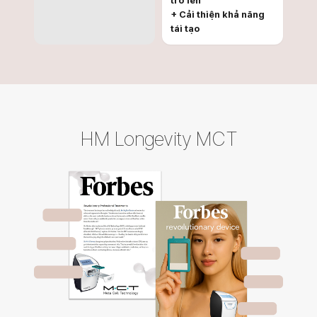
trở lên
+ Cải thiện khả năng
tái tạo
HM Longevity
MCT