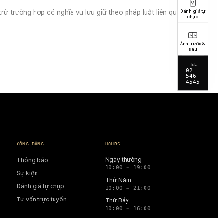
Đánh giá tự
trừ trường hợp có nghĩa vụ lưu giữ theo pháp luật liên quan.
chụp
Ảnh trước &
sau
TEL
02
546
4545
CỘNG ĐỒNG
HOURS
Ngày thường
Thông báo
10:00 ~ 19:00
Sự kiện
Thứ Năm
Đánh giá tự chụp
10:00 ~ 21:00
Tư vấn trực tuyến
Thứ Bảy
10:00 ~ 16:00