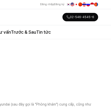
Đăng nhập
Đăng ký
02-546-4545~6
ư vấn
Trước & Sau
Tin tức
yundai (sau đây gọi là "Phòng khám") cung cấp, cũng như