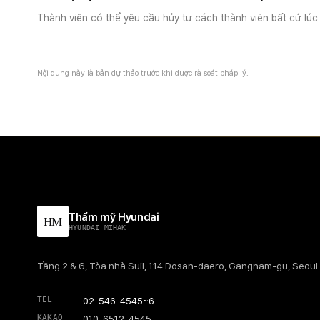
Thành viên có thể yêu cầu hủy tư cách thành viên bất cứ lúc n
Nội dung này là bản dự thảo trước khi được rà soát pháp lý.
Thẩm mỹ Hyundai
HM
HYUNDAI MIHAK
Tầng 2 & 6, Tòa nhà Suil, 114 Dosan-daero, Gangnam-gu, Seoul
TEL
02-546-4545~6
KAKAO
010-6512-4545