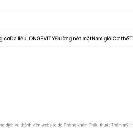
g cơ
Da liễu
LONGEVITY
Đường nét mặt
Nam giới
Cơ thể
T
ụng dịch vụ thành viên website do Phòng khám Phẫu thuật Thẩm mỹ H