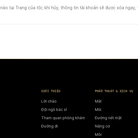
ào tại Trang của tôi; khi hủy, thông tin tài khoản sẽ được xóa ngay, 
GIỚI THIỆU
PHẪU THUẬT & DỊCH VỤ
Lời chào
Mắt
Đội ngũ bác sĩ
Mũi
Tham quan phòng khám
Đường nét mặt
Đường đi
Nâng cơ
Môi