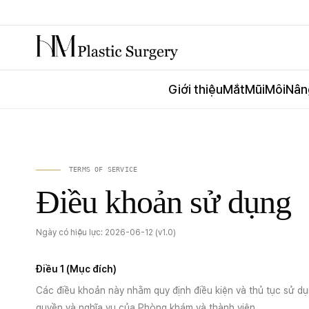
Giới thiệu
Mắt
Mũi
Môi
Nân
TERMS OF SERVICE
Điều khoản sử dụng
Ngày có hiệu lực: 2026-06-12 (v1.0)
Điều 1 (Mục đích)
Các điều khoản này nhằm quy định điều kiện và thủ tục sử d
quyền và nghĩa vụ của Phòng khám và thành viên.