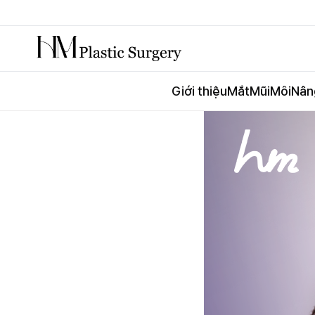
Giới thiệu
Mắt
Mũi
Môi
Nân
Thẩm mỹ Hyundai nâng cơ ONDA
Đặc điểm của nâng c