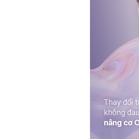
Thay đổi t
không đau
nâng cơ 