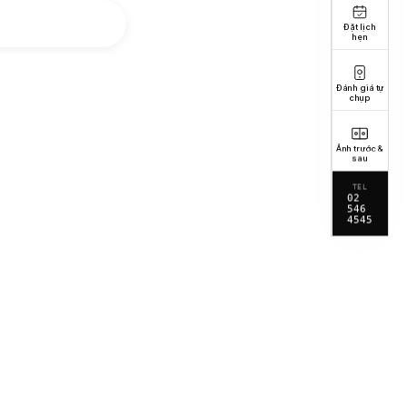
Đặt lịch
hẹn
Đánh giá tự
chụp
Ảnh trước &
sau
TEL
02
546
4545