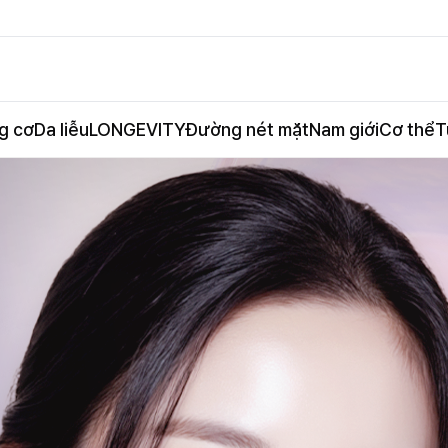
g cơ
Da liễu
LONGEVITY
Đường nét mặt
Nam giới
Cơ thể
T
ơ ONDA