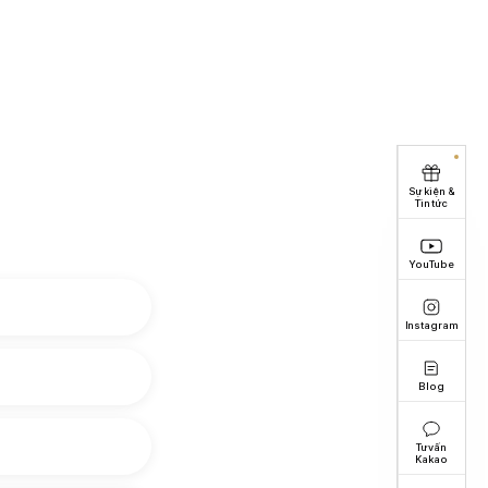
Sự kiện &
Tin tức
YouTube
Instagram
Blog
Tư vấn
Kakao