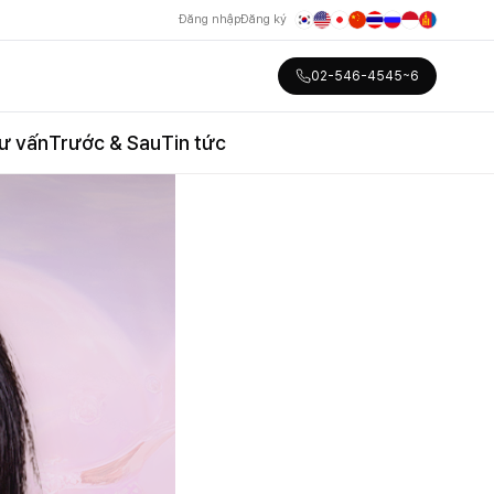
Đăng nhập
Đăng ký
02-546-4545~6
ư vấn
Trước & Sau
Tin tức