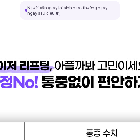
Người cần quay lại sinh hoạt thường ngày
ngay sau điều trị