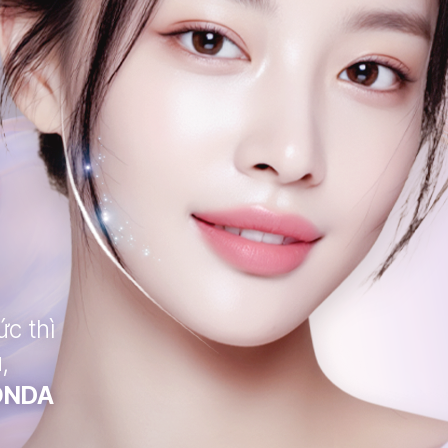
ức thì
,
ONDA