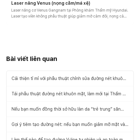
Laser nâng Venus (nọng cằm/má xệ)
Laser nâng cơ Venus Gangnam tại Phòng khám Thẩm mỹ Hyundai.
Laser tạo viền không phẫu thuật giúp giảm mỡ cằm đôi, nọng cằm
và tăng độ săn chắc. Thiết kế làm gọn viền hàm, chăm sóc sưng
nề, tư vấn hiệu quả và chi phí.
Bài viết liên quan
Cải thiện tỉ mỉ với phẫu thuật chỉnh sửa đường nét khuôn
mặt
Tái phẫu thuật đường nét khuôn mặt, làm mới tại Thẩm mỹ
Hyundai :)
Nếu bạn muốn đồng thời sở hữu làn da “trẻ trung” săn
chắc, không nếp nhăn và đường nét “V-line”... với phương
pháp căng chỉ đơn giản
Gợi ý tiêm tạo đường nét: nếu bạn muốn giảm mỡ mặt và
tìm lại V-line
Làm thế nào để tạo đường V-line tự nhiên và an toàn mà