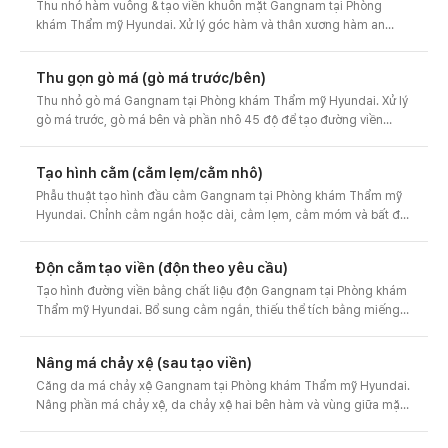
Thu nhỏ hàm vuông & tạo viền khuôn mặt Gangnam tại Phòng
khám Thẩm mỹ Hyundai. Xử lý góc hàm và thân xương hàm an
toàn để tạo đường V-line thon gọn. Thiết kế 3 loại gọt mặt theo
đường viền hàm, tư vấn trước-sau và chi phí.
Thu gọn gò má (gò má trước/bên)
Thu nhỏ gò má Gangnam tại Phòng khám Thẩm mỹ Hyundai. Xử lý
gò má trước, gò má bên và phần nhô 45 độ để tạo đường viền
khuôn mặt mềm mại, hài hòa. Thiết kế giảm thiểu chảy xệ má, tư
vấn trước-sau và chi phí.
Tạo hình cằm (cằm lẹm/cằm nhô)
Phẫu thuật tạo hình đầu cằm Gangnam tại Phòng khám Thẩm mỹ
Hyundai. Chỉnh cằm ngắn hoặc dài, cằm lẹm, cằm móm và bất đối
xứng về tỷ lệ cân đối bằng kỹ thuật trượt cằm hoặc thu nhỏ. Thiết
kế đường nét nhìn nghiêng, tư vấn trước-sau và chi phí.
Độn cằm tạo viền (độn theo yêu cầu)
Tạo hình đường viền bằng chất liệu độn Gangnam tại Phòng khám
Thẩm mỹ Hyundai. Bổ sung cằm ngắn, thiếu thể tích bằng miếng
độn 3D thiết kế riêng để hoàn thiện đường nét nhìn nghiêng cho
cằm và trán. Thiết kế riêng, tư vấn trước-sau và chi phí.
Nâng má chảy xệ (sau tạo viền)
Căng da má chảy xệ Gangnam tại Phòng khám Thẩm mỹ Hyundai.
Nâng phần má chảy xệ, da chảy xệ hai bên hàm và vùng giữa mặt
sau phẫu thuật gọt mặt, gò má để phục hồi đường nét khuôn mặt
mượt mà. Thiết kế riêng, tư vấn trước-sau.