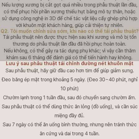
Nếu lượng xương bị cắt gọt quá nhiều trong phẫu thuật lần đầu,
Case 03. Khi nẹp cố định bị lỏng hoặc xương không liền đúng cá
có thể phục hồi phần xương thiếu hụt bằng mô tự thân, hoặc
sử dụng công nghệ in 3D để chế tác vật liệu cấy ghép phù hợp
với khuôn mặt khách hàng, giúp cải thiện tự nhiên.
Q2. Tôi muốn chỉnh sửa sớm, khi nào có thể tái phẫu thuật?
Tái phẫu thuật nên được thực hiện sau khi xương và mô bị tổn
thương do phẫu thuật lần đầu đã hồi phục hoàn toàn.
Nếu không, có thể gây ra tác dụng phụ khác; vì vậy cần thăm
khám sau 6 tháng để đánh giá có thể tiến hành hay không.
Lưu ý sau phẫu thuật tái chỉnh đường nét khuôn mặt
Sau phẫu thuật, hãy giữ đầu cao hơn tim để giúp giảm sưng.
Đeo băng ép mặt trong khoảng 5 ngày. (Đeo 30~40 phút, nghỉ
10 phút)
Chườm lạnh trong 1 tuần đầu, sau đó chuyển sang chườm ấm.
Sau phẫu thuật có thể dùng thức ăn lỏng (đồ uống), và cần súc
miệng đầy đủ.
Sau 7 ngày có thể ăn uống bình thường, nhưng nên tránh thức
ăn cứng và dai trong 4 tuần.