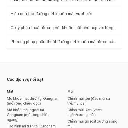
không cần phẫu thuật thu gọn gò má
Hiệu quả tạo đường nét khuôn mặt vượt trội
Gợi ý phẫu thuật đường nét khuôn mặt phù hợp với từng
trường hợp
Phương pháp phẫu thuật đường nét khuôn mặt được cá
nhân hóa
Các dịch vụ nổi bật
Mắt
Mũi
Mở khóe mắt dưới tại Gangnam
Chỉnh mũi tên (đầu mũi sa
(mở rộng chiều dọc)
trễ/mũi dài)
Mở khóe mắt ngoài tại
Chỉnh mũi lệch (vách
Gangnam (mở rộng chiều
ngăn/xương mũi)
ngang)
Chỉnh mũi gồ (cắt xương sống
Tạo hình mí trên tại Gangnam
mũi)