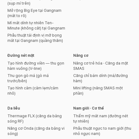
(sụp mí trên)
Mở rộng Big Eye tại Gangnam
(mắt to rõ)
Mí mắt dính tự nhiên Ten-
Minute (không cắt) tại Gangnam
Phẫu thuật tái định vị mỡ bọng
mắt tại Gangnam (quầng thâm)
Đường nét mặt
Nâng cơ
Tạo hình đường viền — thu gọn
Nâng cơ trẻ hóa · Căng da mặt
hàm vuông (V-line)
SMAS
Thu gọn gò má (gò má
Căng chỉ bám dính (má/đường
trước/bên)
hàm)
Tạo hình cằm (cằm lẹm/cằm
Mini lifting (nâng SMAS một
nhô)
phần)
Da liễu
Nam giới · Cơ thể
Thermage FLX (căng da bằng
Thẩm mỹ mắt nam (đường nét
sóng RF)
tự nhiên)
Nâng cơ Onda (căng da bằng vi
Phẫu thuật ngực to nam giới (thu
sóng)
nhỏ ngực nam)