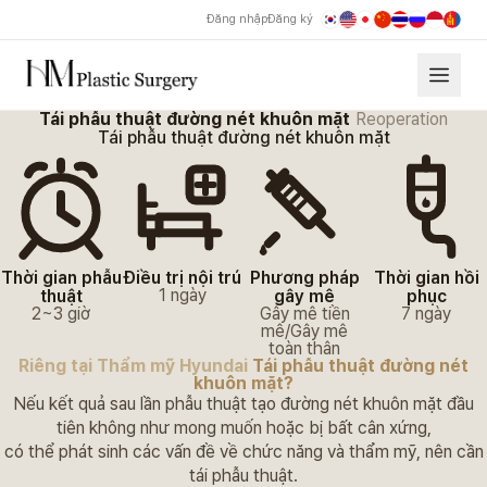
Đăng nhập
Đăng ký
Tái phẫu thuật đường nét khuôn mặt
Reoperation
Tái phẫu thuật đường nét khuôn mặt Thẩm mỹ Hyundai
Tái phẫu thuật đường nét khuôn mặt
Thời gian phẫu
Điều trị nội trú
Phương pháp
Thời gian hồi
1 ngày
thuật
gây mê
phục
2~3 giờ
Gây mê tiền
7 ngày
mê/Gây mê
toàn thân
Riêng tại Thẩm mỹ Hyundai
Tái phẫu thuật đường nét
khuôn mặt?
Nếu kết quả sau lần phẫu thuật tạo đường nét khuôn mặt đầu
tiên không như mong muốn hoặc bị bất cân xứng,
có thể phát sinh các vấn đề về chức năng và thẩm mỹ, nên cần
tái phẫu thuật.