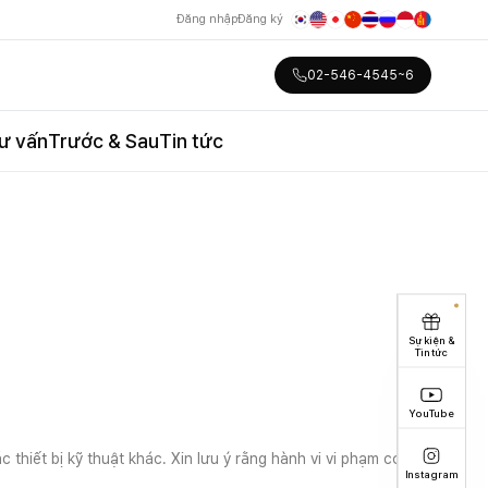
Đăng nhập
Đăng ký
02-546-4545~6
ư vấn
Trước & Sau
Tin tức
Sự kiện &
Tin tức
YouTube
 thiết bị kỹ thuật khác. Xin lưu ý rằng hành vi vi phạm có thể
Instagram