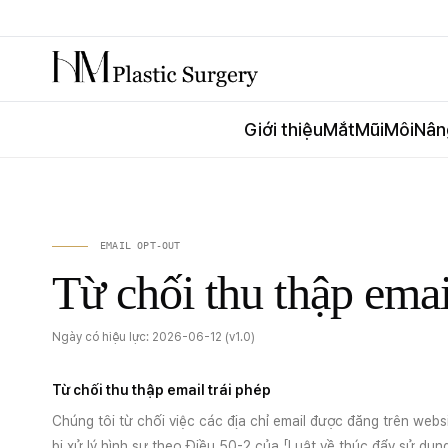
Giới thiệu
Mắt
Mũi
Môi
Nân
EMAIL OPT-OUT
Từ chối thu thập emai
Ngày có hiệu lực: 2026-06-12 (v1.0)
Từ chối thu thập email trái phép
Chúng tôi từ chối việc các địa chỉ email được đăng trên websi
bị xử lý hình sự theo Điều 50-2 của 「Luật về thúc đẩy sử dụng