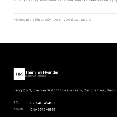
Nội dung này là bản dự thảo trước khi được rà soát pháp lý.
Thẩm mỹ Hyundai
HM
HYUNDAI MIHAK
Tầng 2 & 6, Tòa nhà Suil, 114 Dosan-daero, Gangnam-gu, Seoul
TEL
02-546-4545~6
KAKAO
010-6512-4545