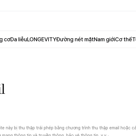
g cơ
Da liễu
LONGEVITY
Đường nét mặt
Nam giới
Cơ thể
T
l
te này bị thu thập trái phép bằng chương trình thu thập email hoặc các
 mạng thông tin và truyền thông, bảo vệ thông tin, v.v.」.