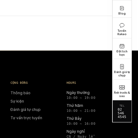
Blog
Tư vấn
Kakao
Đặt lịch
hẹn
Đánh giá tự
chụp
CỘNG ĐỒNG
HOURS
Ngày thường
Thông báo
Ảnh trước &
sau
10:00 ~ 19:00
Sự kiện
Thứ Năm
TEL
Đánh giá tự chụp
02
10:00 ~ 21:00
546
4545
Tư vấn trực tuyến
Thứ Bảy
10:00 ~ 16:00
Ngày nghỉ
CN / Ngày lễ