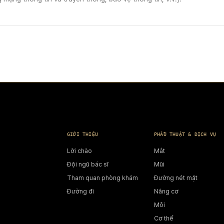
GIỚI THIỆU
PHẪU THUẬT & DỊCH VỤ
Lời chào
Mắt
Đội ngũ bác sĩ
Mũi
Tham quan phòng khám
Đường nét mặt
Đường đi
Nâng cơ
Môi
Cơ thể