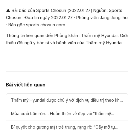
▲ Bài báo của Sports Chosun (2022.01.27) Nguồn: Sports
Chosun · Đưa tin ngày 2022.01.27 · Phóng viên Jang Jong-ho
· Bản gốc sports.chosun.com
Thông tin liên quan đến Phòng khám Thẩm mỹ Hyundai: Giới
thiệu đội ngũ y bác sĩ và bệnh viện của Thẩm mỹ Hyundai
Bài viết liên quan
Thẩm mỹ Hyundai được chú ý với dịch vụ điều trị theo khái
niệm “thẩm mỹ học trong phẫu thuật thẩm mỹ”
Mùa cưới bận rộn... Hoàn thiện vẻ đẹp với “thẩm mỹ
petit”!
Bí quyết cho gương mặt trẻ trung, rạng rỡ: “Cấy mỡ tự
thân”