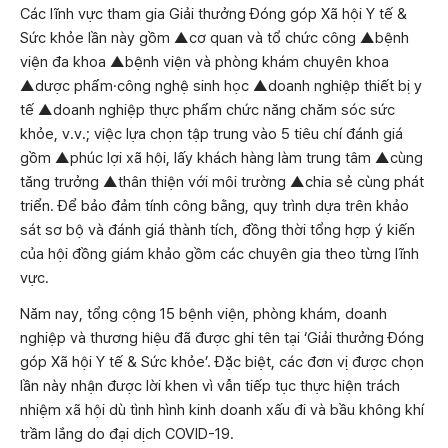
Các lĩnh vực tham gia Giải thưởng Đóng góp Xã hội Y tế &
Sức khỏe lần này gồm ▲cơ quan và tổ chức công ▲bệnh
viện đa khoa ▲bệnh viện và phòng khám chuyên khoa
▲dược phẩm·công nghệ sinh học ▲doanh nghiệp thiết bị y
tế ▲doanh nghiệp thực phẩm chức năng chăm sóc sức
khỏe, v.v.; việc lựa chọn tập trung vào 5 tiêu chí đánh giá
gồm ▲phúc lợi xã hội, lấy khách hàng làm trung tâm ▲cùng
tăng trưởng ▲thân thiện với môi trường ▲chia sẻ cùng phát
triển. Để bảo đảm tính công bằng, quy trình dựa trên khảo
sát sơ bộ và đánh giá thành tích, đồng thời tổng hợp ý kiến
của hội đồng giám khảo gồm các chuyên gia theo từng lĩnh
vực.
Năm nay, tổng cộng 15 bệnh viện, phòng khám, doanh
nghiệp và thương hiệu đã được ghi tên tại ‘Giải thưởng Đóng
góp Xã hội Y tế & Sức khỏe’. Đặc biệt, các đơn vị được chọn
lần này nhận được lời khen vì vẫn tiếp tục thực hiện trách
nhiệm xã hội dù tình hình kinh doanh xấu đi và bầu không khí
trầm lắng do đại dịch COVID-19.