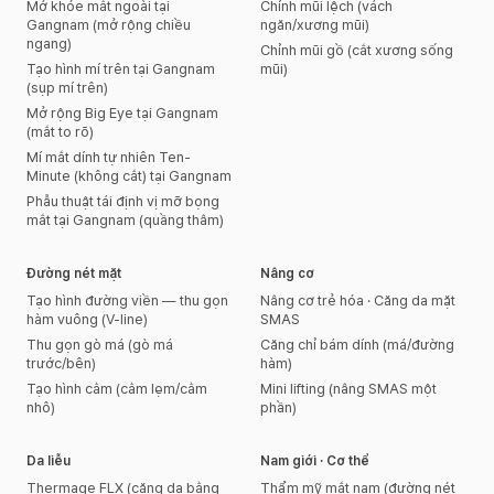
Mở khóe mắt ngoài tại
Chỉnh mũi lệch (vách
Gangnam (mở rộng chiều
ngăn/xương mũi)
ngang)
Chỉnh mũi gồ (cắt xương sống
Tạo hình mí trên tại Gangnam
mũi)
(sụp mí trên)
Mở rộng Big Eye tại Gangnam
(mắt to rõ)
Mí mắt dính tự nhiên Ten-
Minute (không cắt) tại Gangnam
Phẫu thuật tái định vị mỡ bọng
mắt tại Gangnam (quầng thâm)
Đường nét mặt
Nâng cơ
Tạo hình đường viền — thu gọn
Nâng cơ trẻ hóa · Căng da mặt
hàm vuông (V-line)
SMAS
Thu gọn gò má (gò má
Căng chỉ bám dính (má/đường
trước/bên)
hàm)
Tạo hình cằm (cằm lẹm/cằm
Mini lifting (nâng SMAS một
nhô)
phần)
Da liễu
Nam giới · Cơ thể
Thermage FLX (căng da bằng
Thẩm mỹ mắt nam (đường nét