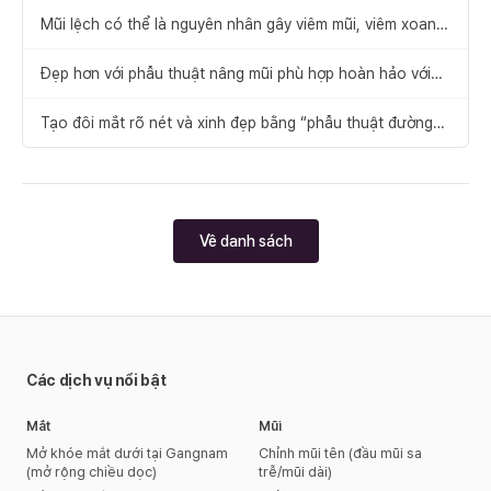
Mũi lệch có thể là nguyên nhân gây viêm mũi, viêm xoang
và giảm khả năng tập trung!
Đẹp hơn với phẫu thuật nâng mũi phù hợp hoàn hảo với
khuôn mặt của bạn
Tạo đôi mắt rõ nét và xinh đẹp bằng “phẫu thuật đường
nét mắt”
Về danh sách
Các dịch vụ nổi bật
Mắt
Mũi
Mở khóe mắt dưới tại Gangnam
Chỉnh mũi tên (đầu mũi sa
(mở rộng chiều dọc)
trễ/mũi dài)