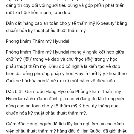
đáng tin cậy đối với người tiêu dùng và góp phần phát triển
một xã hội khỏe mạnh, tươi đẹp.
Dẫn dắt ‘nâng cao an toàn cho y tế thẩm mỹ K-beauty’ bằng
chuẩn hóa kỹ thuật phẫu thuật thẩm mỹ
Phòng khám Thẩm mỹ Hyundai
Phòng khám Thẩm mỹ Hyundai mang ý nghĩa kết hợp giữa
chữ ‘mỹ (美)’ trong vẻ đẹp và chữ ‘học (學)’ trong y học
phẫu thuật thẩm mỹ. Điều đó có nghĩa là kiến tạo vẻ đẹp
hiện đại bằng phương pháp y học. Đây là triết lý y khoa theo
đuổi sự hài hòa hơn là vẻ rực rỡ một cách vô điều kiện.
Đặc biệt, Giám đốc Hong Hyo của Phòng khám Thẩm mỹ
Hyundai <ảnh> được đánh giá cao vì đang đi đầu trong việc
nâng cao an toàn cho y tế thẩm mỹ K-beauty thông qua
chuẩn hóa kỹ thuật phẫu thuật thẩm mỹ.
Giám đốc Hong, người đã tích lũy kinh nghiệm tại các bệnh
viện phẫu thuật thẩm mỹ hàng đầu ở Hàn Quốc, đã giới thiệu