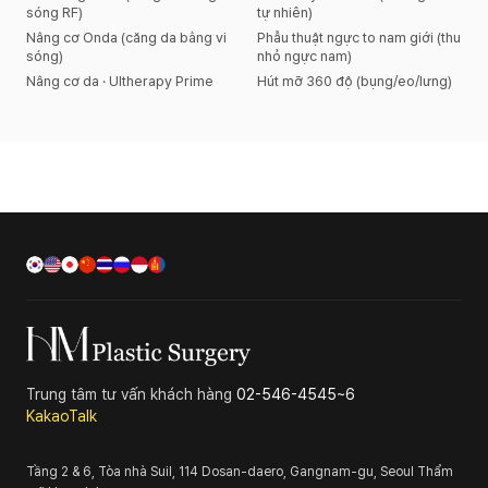
sóng RF)
tự nhiên)
Nâng cơ Onda (căng da bằng vi
Phẫu thuật ngực to nam giới (thu
sóng)
nhỏ ngực nam)
Nâng cơ da · Ultherapy Prime
Hút mỡ 360 độ (bụng/eo/lưng)
Trung tâm tư vấn khách hàng
02-546-4545~6
KakaoTalk
Tầng 2 & 6, Tòa nhà Suil, 114 Dosan-daero, Gangnam-gu, Seoul
Thẩm