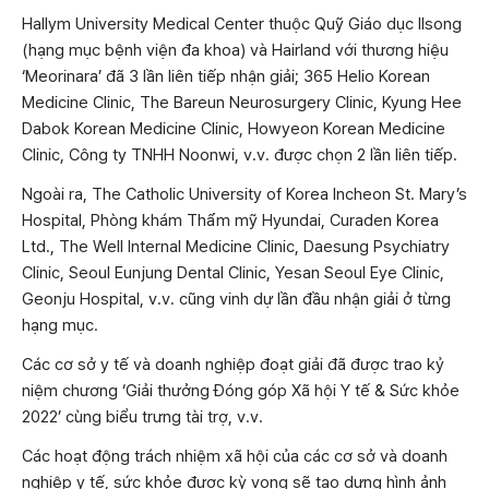
Hallym University Medical Center thuộc Quỹ Giáo dục Ilsong
(hạng mục bệnh viện đa khoa) và Hairland với thương hiệu
‘Meorinara’ đã 3 lần liên tiếp nhận giải; 365 Helio Korean
Medicine Clinic, The Bareun Neurosurgery Clinic, Kyung Hee
Dabok Korean Medicine Clinic, Howyeon Korean Medicine
Clinic, Công ty TNHH Noonwi, v.v. được chọn 2 lần liên tiếp.
Ngoài ra, The Catholic University of Korea Incheon St. Mary’s
Hospital, Phòng khám Thẩm mỹ Hyundai, Curaden Korea
Ltd., The Well Internal Medicine Clinic, Daesung Psychiatry
Clinic, Seoul Eunjung Dental Clinic, Yesan Seoul Eye Clinic,
Geonju Hospital, v.v. cũng vinh dự lần đầu nhận giải ở từng
hạng mục.
Các cơ sở y tế và doanh nghiệp đoạt giải đã được trao kỷ
niệm chương ‘Giải thưởng Đóng góp Xã hội Y tế & Sức khỏe
2022’ cùng biểu trưng tài trợ, v.v.
Các hoạt động trách nhiệm xã hội của các cơ sở và doanh
nghiệp y tế, sức khỏe được kỳ vọng sẽ tạo dựng hình ảnh