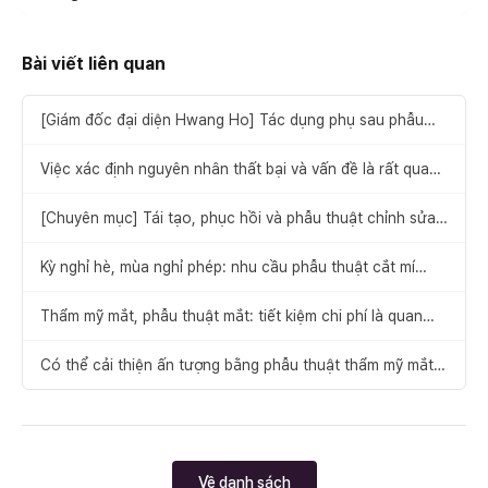
Bài viết liên quan
[Giám đốc đại diện Hwang Ho] Tác dụng phụ sau phẫu
thuật cắt mí, tái phẫu thuật mắt cần được lựa chọn phù
hợp với từng người
Việc xác định nguyên nhân thất bại và vấn đề là rất quan
trọng: với phẫu thuật sửa mí mắt khó, tay nghề phải được
ưu tiên hơn chi phí
[Chuyên mục] Tái tạo, phục hồi và phẫu thuật chỉnh sửa
mở góc mắt trong cần được thực hiện sau khi tư vấn thận
trọng
Kỳ nghỉ hè, mùa nghỉ phép: nhu cầu phẫu thuật cắt mí
không lo sưng nề ngày càng tăng
Thẩm mỹ mắt, phẫu thuật mắt: tiết kiệm chi phí là quan
trọng, nhưng điều cần chú ý hơn là gì?
Có thể cải thiện ấn tượng bằng phẫu thuật thẩm mỹ mắt
không?
Về danh sách