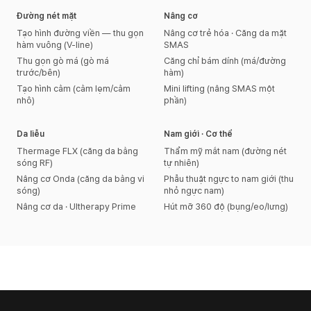
Đường nét mặt
Nâng cơ
Tạo hình đường viền — thu gọn
Nâng cơ trẻ hóa · Căng da mặt
hàm vuông (V-line)
SMAS
Thu gọn gò má (gò má
Căng chỉ bám dính (má/đường
trước/bên)
hàm)
Tạo hình cằm (cằm lẹm/cằm
Mini lifting (nâng SMAS một
nhô)
phần)
Da liễu
Nam giới · Cơ thể
Thermage FLX (căng da bằng
Thẩm mỹ mắt nam (đường nét
sóng RF)
tự nhiên)
Nâng cơ Onda (căng da bằng vi
Phẫu thuật ngực to nam giới (thu
sóng)
nhỏ ngực nam)
Nâng cơ da · Ultherapy Prime
Hút mỡ 360 độ (bụng/eo/lưng)