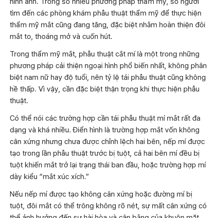
hình ảnh. Trong số nhiều phương pháp thẩm mỹ, số người
tìm đến các phòng khám phẫu thuật thẩm mỹ để thực hiện
thẩm mỹ mắt cũng đang tăng, đặc biệt nhằm hoàn thiện đôi
mắt to, thoáng mở và cuốn hút.
Trong thẩm mỹ mắt, phẫu thuật cắt mí là một trong những
phương pháp cải thiện ngoại hình phổ biến nhất, không phân
biệt nam nữ hay độ tuổi, nên tỷ lệ tái phẫu thuật cũng không
hề thấp. Vì vậy, cần đặc biệt thận trọng khi thực hiện phẫu
thuật.
Có thể nói các trường hợp cần tái phẫu thuật mí mắt rất đa
dạng và khá nhiều. Điển hình là trường hợp mắt vốn không
cân xứng nhưng chưa được chỉnh lệch hai bên, nếp mí được
tạo trong lần phẫu thuật trước bị tuột, cả hai bên mí đều bị
tuột khiến mắt trở lại trạng thái ban đầu, hoặc trường hợp mí
dày kiểu “mắt xúc xích.”
Nếu nếp mí được tạo không cân xứng hoặc đường mí bị
tuột, đôi mắt có thể trông không rõ nét, sự mất cân xứng có
thể ảnh hưởng đến sự hài hòa và cân bằng của khuôn mặt.