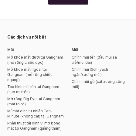
Các dịch vụ nổi bật
Mắt
Mũi
Mở khóe mắt dưới tại Gangnam
Chỉnh mũi tên (đầu mũi sa
(mở rộng chiều dọc)
trễ/mũi dài)
Mở khóe mắt ngoài tại
Chỉnh mũi lệch (vách
Gangnam (mở rộng chiều
ngăn/xương mũi)
ngang)
Chỉnh mũi gồ (cắt xương sống
Tạo hình mí trên tại Gangnam
mũi)
(sụp mí trên)
Mở rộng Big Eye tại Gangnam
(mắt to rõ)
Mí mắt dính tự nhiên Ten-
Minute (không cắt) tại Gangnam
Phẫu thuật tái định vị mỡ bọng
mắt tại Gangnam (quầng thâm)