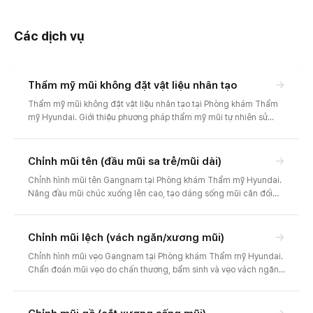
Các dịch vụ
→
Thẩm mỹ mũi không đặt vật liệu nhân tạo
Thẩm mỹ mũi không đặt vật liệu nhân tạo tại Phòng khám Thẩm
mỹ Hyundai. Giới thiệu phương pháp thẩm mỹ mũi tự nhiên sử
dụng mô tự thân như sụn tự thân, không dùng vật liệu nhân tạo,
giúp giảm lo ngại về phản ứng đào thải.
→
Chỉnh mũi tên (đầu mũi sa trễ/mũi dài)
Chỉnh hình mũi tên Gangnam tại Phòng khám Thẩm mỹ Hyundai.
Nâng đầu mũi chúc xuống lên cao, tạo dáng sống mũi cân đối
hài hòa. Thiết kế riêng cho mũi dài, đầu mũi sa trễ kèm tư vấn
trước-sau và chi phí.
→
Chỉnh mũi lệch (vách ngăn/xương mũi)
Chỉnh hình mũi vẹo Gangnam tại Phòng khám Thẩm mỹ Hyundai.
Chẩn đoán mũi vẹo do chấn thương, bẩm sinh và vẹo vách ngăn
để căn chỉnh sống mũi thẳng về đường giữa. Cải thiện nghẹt mũi,
tư vấn trước-sau và chi phí.