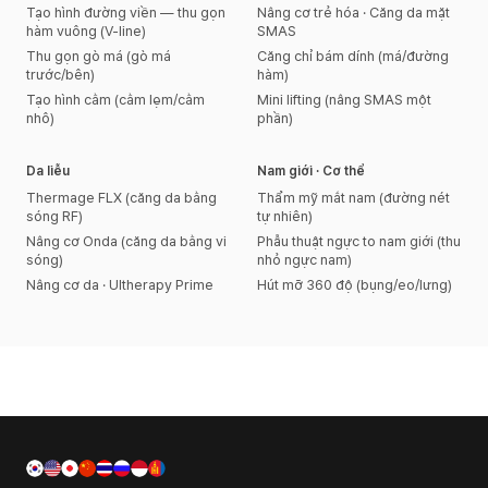
Tạo hình đường viền — thu gọn
Nâng cơ trẻ hóa · Căng da mặt
hàm vuông (V-line)
SMAS
Thu gọn gò má (gò má
Căng chỉ bám dính (má/đường
trước/bên)
hàm)
Tạo hình cằm (cằm lẹm/cằm
Mini lifting (nâng SMAS một
nhô)
phần)
Da liễu
Nam giới · Cơ thể
Thermage FLX (căng da bằng
Thẩm mỹ mắt nam (đường nét
sóng RF)
tự nhiên)
Nâng cơ Onda (căng da bằng vi
Phẫu thuật ngực to nam giới (thu
sóng)
nhỏ ngực nam)
Nâng cơ da · Ultherapy Prime
Hút mỡ 360 độ (bụng/eo/lưng)