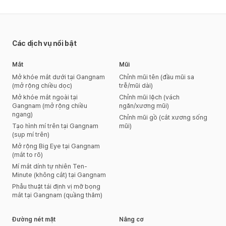
Các dịch vụ nổi bật
Mắt
Mũi
Mở khóe mắt dưới tại Gangnam
Chỉnh mũi tên (đầu mũi sa
(mở rộng chiều dọc)
trễ/mũi dài)
Mở khóe mắt ngoài tại
Chỉnh mũi lệch (vách
Gangnam (mở rộng chiều
ngăn/xương mũi)
ngang)
Chỉnh mũi gồ (cắt xương sống
Tạo hình mí trên tại Gangnam
mũi)
(sụp mí trên)
Mở rộng Big Eye tại Gangnam
(mắt to rõ)
Mí mắt dính tự nhiên Ten-
Minute (không cắt) tại Gangnam
Phẫu thuật tái định vị mỡ bọng
mắt tại Gangnam (quầng thâm)
Đường nét mặt
Nâng cơ