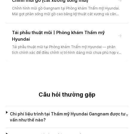
→
Chỉnh mũi gồ (cắt xương sống mũi)
Chỉnh hình mũi gồ Gangnam tại Phòng khám Thẩm mỹ Hyundai.
Mài gọt phần sống mũi gồ cao bằng kỹ thuật cắt xương và cân
chỉnh đầu mũi hài hòa. Thiết kế dáng sống mũi riêng cho nam và
nữ, tư vấn trước-sau và chi phí.
Tái phẫu thuật mũi | Phòng khám Thẩm mỹ
→
Hyundai
Tái phẫu thuật mũi tại Phòng khám Thẩm mỹ Hyundai — phân
tích chính xác để điều chỉnh vị trí·hình dáng mũi chưa phù hợp về
trạng thái cân đối và tái tạo dáng mũi tự nhiên.
Câu hỏi thường gặp
Chi phí liệu trình tại Thẩm mỹ Hyundai Gangnam được tư
▾
vấn như thế nào?