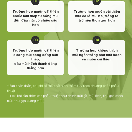
01
02
Trường hợp muốn cải thiện
Trường hợp muốn cải thiện
chiếc mũi thấp từ sống mũi
mũi có lỗ mũi bè, trông to
đến đầu mũi có chiều sâu
trở nên thon gọn hơn
hơn
03
04
Trường hợp muốn cải thiện
Trường hợp không thích
đường mũi cong sống mũi
mũi ngắn trông như mũi hếch
thấp,
và muốn cải thiện
đầu mũi hếch thành dáng
thẳng hơn
* Sau chẩn đoán,
chi phí có thể phát sinh thêm tùy theo phương pháp phẫu
thuật
.
( ex: khi cần thêm các phẫu thuật như chỉnh mũi gồ, mũi lệch, thu gọn cánh
mũi, thu gọn xương mũi )