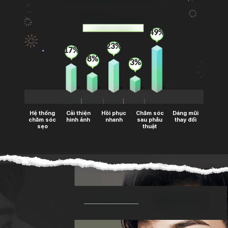
49%
23%
17%
8%
3%
Hệ thống
Cải thiện
Hồi phục
Chăm sóc
Dáng mũi
chăm sóc
hình ảnh
nhanh
sau phẫu
thay đổi
sẹo
thuật