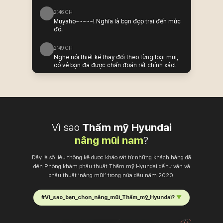
2:46 CH
Muyaho~~~~~! Nghĩa là bạn đẹp trai đến mức
đó.
2:49 CH
Nghe nói thiết kế thay đổi theo từng loại mũi,
có vẻ bạn đã được chẩn đoán rất chính xác!
Vì sao
Thẩm mỹ Hyundai
nâng mũi nam
?
Đây là số liệu thống kê được khảo sát từ những khách hàng đã
đến Phòng khám phẫu thuật Thẩm mỹ Hyundai để tư vấn và
phẫu thuật ‘nâng mũi’ trong nửa đầu năm 2020.
#Vì_sao_bạn_chọn_nâng_mũi_Thẩm_mỹ_Hyundai?
▼