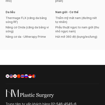
nhô)
phần)
Da liễu
Nam giới · Cơ thể
Thermage FLX (căng da bằng
Thẩm mỹ mắt nam (đường nét
sóng RF)
tự nhiên)
Nâng cơ Onda (căng da bằng vi
Phẫu thuật ngực to nam giới (thu
sóng)
nhỏ ngực nam)
Nâng cơ da · Ultherapy Prime
Hút mỡ 360 độ (bụng/eo/lưng)
Trung tâm tư vấn khách hàng
02-546-4545~6