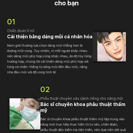
cho bạn
01
Chẩn đoán tỉ mỉ
Cải thiện bằng dáng mũi cá nhân hóa
Nam giới thường lựa chọn dáng mũi thẳng hơn là
đường mũi cong. Tuy nhiên, vì mỗi người khác nhau
nên dáng mũi phù hợp cũng khác nhau, do đó tùy từng
trường hợp, chúng tôi cải thiện dáng mũi phù hợp với
từng cá nhân: thẳng từ sống mũi đến đầu mũi, nâng
nhẹ đầu mũi với độ cong tinh tế.
02
Phẫu thuật chuyên sâu dành riêng cho nâng mũi
Bác sĩ chuyên khoa phẫu thuật thẩm
mỹ
Bác sĩ chuyên khoa phẫu thuật thẩm mỹ tập trung vào
nâng mũi trực tiếp thực hiện từ tư vấn, chẩn đoán,
phẫu thuật đến kiểm tra tiến triển, nên dựa trên kết quả