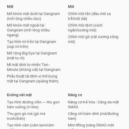
Mắt
Mũi
Mở khóe mắt dưới tại Gangnam
Chỉnh mũi tên (đầu mũi sa
(mở rộng chiều dọc)
trễ/mũi dài)
Mở khóe mắt ngoài tại
Chỉnh mũi lệch (vách
Gangnam (mở rộng chiều
ngăn/xương mũi)
ngang)
Chỉnh mũi gồ (cắt xương sống
Tạo hình mí trên tại Gangnam
mũi)
(sụp mí trên)
Mở rộng Big Eye tại Gangnam
(mắt to rõ)
Mí mắt dính tự nhiên Ten-
Minute (không cắt) tại Gangnam
Phẫu thuật tái định vị mỡ bọng
mắt tại Gangnam (quầng thâm)
Đường nét mặt
Nâng cơ
Tạo hình đường viền — thu gọn
Nâng cơ trẻ hóa · Căng da mặt
hàm vuông (V-line)
SMAS
Thu gọn gò má (gò má
Căng chỉ bám dính (má/đường
trước/bên)
hàm)
Tạo hình cằm (cằm lẹm/cằm
Mini lifting (nâng SMAS một