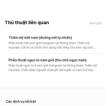
Thủ thuật liên quan
Nam giới
Thẩm mỹ mắt nam (đường nét tự nhiên)
Phẫu thuật mắt nam giới Gangnam tại Phòng khám Thẩm mỹ
Hyundai. Cắt mí và chỉnh hình dáng mắt riêng cho nam, tạo ánh
mắt sắc nét mà tự nhiên không lộ. Tư vấn 1:1 trước-sau, chi phí và
thiết kế đường nét tự nhiên cho nam giới.
Phẫu thuật ngực to nam giới (thu nhỏ ngực nam)
Phẫu thuật ngực to ở nam giới Gangnam tại Phòng khám Thẩm mỹ
Hyundai. Chẩn đoán nguyên nhân phì đại tuyến vú nam (nữ hóa
tuyến vú) để phục hồi đường ngực săn gọn. Thiết kế riêng cho
ngực to thể thực và thể giả, tư vấn trước-sau và chi phí.
Các dịch vụ nổi bật