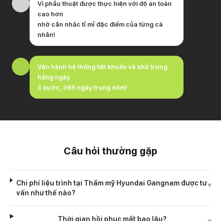
Vì phẫu thuật được thực hiện với độ an toàn
cao hơn
nhờ cân nhắc tỉ mỉ đặc điểm của từng cá
nhân!
Vận hành hệ thống tiệt khuẩn và khử trùng
hằng ngày
3 bước, 365 ngày trong năm!
Câu hỏi thường gặp
Chi phí liệu trình tại Thẩm mỹ Hyundai Gangnam được tư
▾
vấn như thế nào?
Thời gian hồi phục mất bao lâu?
▾