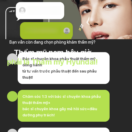
Bạn vẫn còn đang chọn phòng khám thẩm mỹ?
Thẩm mỹ nam bây giờ
Bác sĩ chuyên khoa phẫu thuật thẩm mỹ
phải là Thẩm mỹ Hyundai!
đồng hành
từ tư vấn trước phẫu thuật đến sau phẫu
HYUNDAI AESTHETICS
thuật!
Chăm sóc 1:3 với bác sĩ chuyên khoa phẫu
thuật thẩm mỹ+
bác sĩ chuyên khoa gây mê hồi sức+điều
dưỡng phụ trách!