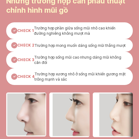
Những trường hợp cần phẫu thuật
chỉnh hình mũi gồ
Trường hợp phần giữa sống mũi nhô cao khiến
✓
CHECK 1
đường nghiêng không mượt mà
Trường hợp mong muốn dáng sống mũi thẳng mượt
✓
CHECK 2
Trường hợp sống mũi cao nhưng dáng mũi không
✓
CHECK 3
cân đối
Trường hợp xương nhô ở sống mũi khiến gương mặt
✓
CHECK 4
trông mạnh và sắc