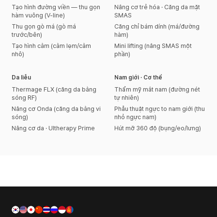
Tạo hình đường viền — thu gọn
Nâng cơ trẻ hóa · Căng da mặt
hàm vuông (V-line)
SMAS
Thu gọn gò má (gò má
Căng chỉ bám dính (má/đường
trước/bên)
hàm)
Tạo hình cằm (cằm lẹm/cằm
Mini lifting (nâng SMAS một
nhô)
phần)
Da liễu
Nam giới · Cơ thể
Thermage FLX (căng da bằng
Thẩm mỹ mắt nam (đường nét
sóng RF)
tự nhiên)
Nâng cơ Onda (căng da bằng vi
Phẫu thuật ngực to nam giới (thu
sóng)
nhỏ ngực nam)
Nâng cơ da · Ultherapy Prime
Hút mỡ 360 độ (bụng/eo/lưng)