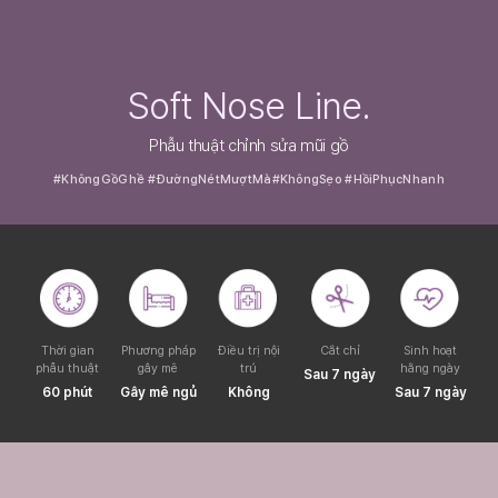
Soft Nose Line.
Phẫu thuật chỉnh sửa mũi gồ
#KhôngGồGhề #ĐườngNétMượtMà
#KhôngSẹo #HồiPhụcNhanh
Thời gian
Phương pháp
Điều trị nội
Cắt chỉ
Sinh hoạt
phẫu thuật
gây mê
trú
hằng ngày
Sau 7 ngày
60 phút
Gây mê ngủ
Không
Sau 7 ngày