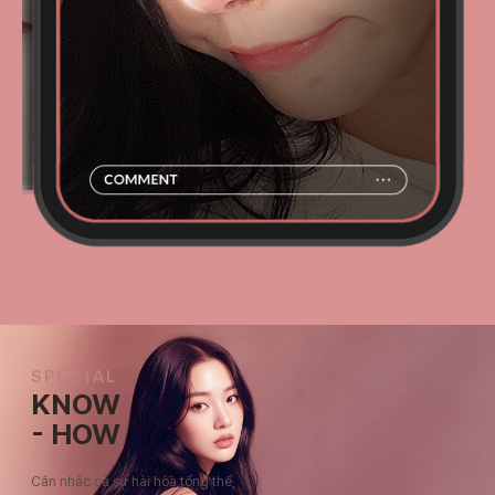
SPECIAL
KNOW
- HOW
“
Cân nhắc cả sự hài hòa tổng thể,