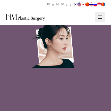
Đăng nhập
Đăng ký
Phẫu thuật chỉnh sửa mũi gồ Thẩm mỹ Hyundai