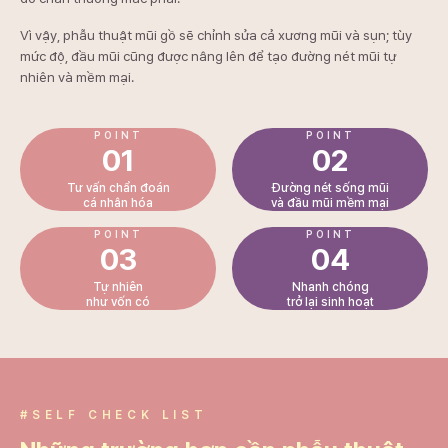
Vì vậy, phẫu thuật mũi gồ sẽ chỉnh sửa cả xương mũi và sụn; tùy
mức độ, đầu mũi cũng được nâng lên để tạo đường nét mũi tự
nhiên và mềm mại.
POINT
POINT
01
02
Tư vấn chẩn đoán
Đường nét sống mũi
cá nhân hóa
và đầu mũi mềm mại
POINT
POINT
03
04
Tự nhiên
Nhanh chóng
như vốn có
trở lại sinh hoạt
#SELF CHECK LIST