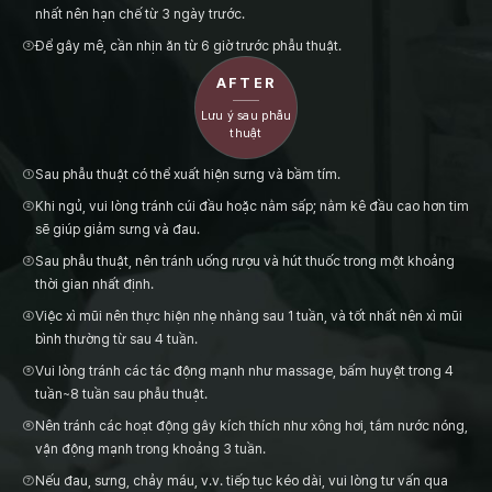
nhất nên hạn chế từ 3 ngày trước.
③
Để gây mê, cần nhịn ăn từ 6 giờ trước phẫu thuật.
AFTER
Lưu ý sau phẫu
thuật
①
Sau phẫu thuật có thể xuất hiện sưng và bầm tím.
②
Khi ngủ, vui lòng tránh cúi đầu hoặc nằm sấp; nằm kê đầu cao hơn tim
sẽ giúp giảm sưng và đau.
③
Sau phẫu thuật, nên tránh uống rượu và hút thuốc trong một khoảng
thời gian nhất định.
④
Việc xì mũi nên thực hiện nhẹ nhàng sau 1 tuần, và tốt nhất nên xì mũi
bình thường từ sau 4 tuần.
⑤
Vui lòng tránh các tác động mạnh như massage, bấm huyệt trong 4
tuần~8 tuần sau phẫu thuật.
⑥
Nên tránh các hoạt động gây kích thích như xông hơi, tắm nước nóng,
vận động mạnh trong khoảng 3 tuần.
⑦
Nếu đau, sưng, chảy máu, v.v. tiếp tục kéo dài, vui lòng tư vấn qua