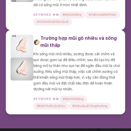
đã có sống mũi ở mức nhất định.
KEYWORD ▶▶
#MũiGồNhẹ
#CắtGọtMộtPhần
#ChỉnhSửaHiệuQuả
Trường hợp mũi gồ nhiều và sống
mũi thấp
Khi sống mũi nhô nhiều, xương được cắt chỉnh và
sụn được gom lại để điều chỉnh; sau đó tạo trụ đỡ
bằng mô tự thân như sụn tai để ngăn đầu mũi bị chúi
xuống. Nếu sống mũi thấp, việc cắt chỉnh xương có
thể khiến sống mũi thấp hơn, vì vậy cần đồng thời
gom đầu mũi và đặt chất liệu độn để hoàn thiện
đường nét mũi tự nhiên.
KEYWORD ▶▶
#MũiGồNặng
#ĐặtChấtLiệuĐộn
#HiệuQuảCộngHưởng