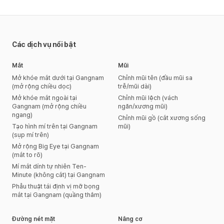
Các dịch vụ nổi bật
Mắt
Mũi
Mở khóe mắt dưới tại Gangnam
Chỉnh mũi tên (đầu mũi sa
(mở rộng chiều dọc)
trễ/mũi dài)
Mở khóe mắt ngoài tại
Chỉnh mũi lệch (vách
Gangnam (mở rộng chiều
ngăn/xương mũi)
ngang)
Chỉnh mũi gồ (cắt xương sống
Tạo hình mí trên tại Gangnam
mũi)
(sụp mí trên)
Mở rộng Big Eye tại Gangnam
(mắt to rõ)
Mí mắt dính tự nhiên Ten-
Minute (không cắt) tại Gangnam
Phẫu thuật tái định vị mỡ bọng
mắt tại Gangnam (quầng thâm)
Đường nét mặt
Nâng cơ