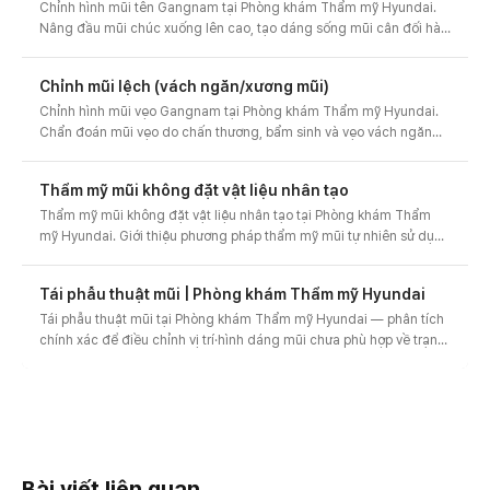
Chỉnh hình mũi tên Gangnam tại Phòng khám Thẩm mỹ Hyundai.
Nâng đầu mũi chúc xuống lên cao, tạo dáng sống mũi cân đối hài
hòa. Thiết kế riêng cho mũi dài, đầu mũi sa trễ kèm tư vấn trước-
sau và chi phí.
Chỉnh mũi lệch (vách ngăn/xương mũi)
Chỉnh hình mũi vẹo Gangnam tại Phòng khám Thẩm mỹ Hyundai.
Chẩn đoán mũi vẹo do chấn thương, bẩm sinh và vẹo vách ngăn
để căn chỉnh sống mũi thẳng về đường giữa. Cải thiện nghẹt mũi,
tư vấn trước-sau và chi phí.
Thẩm mỹ mũi không đặt vật liệu nhân tạo
Thẩm mỹ mũi không đặt vật liệu nhân tạo tại Phòng khám Thẩm
mỹ Hyundai. Giới thiệu phương pháp thẩm mỹ mũi tự nhiên sử dụng
mô tự thân như sụn tự thân, không dùng vật liệu nhân tạo, giúp
giảm lo ngại về phản ứng đào thải.
Tái phẫu thuật mũi | Phòng khám Thẩm mỹ Hyundai
Tái phẫu thuật mũi tại Phòng khám Thẩm mỹ Hyundai — phân tích
chính xác để điều chỉnh vị trí·hình dáng mũi chưa phù hợp về trạng
thái cân đối và tái tạo dáng mũi tự nhiên.
Bài viết liên quan