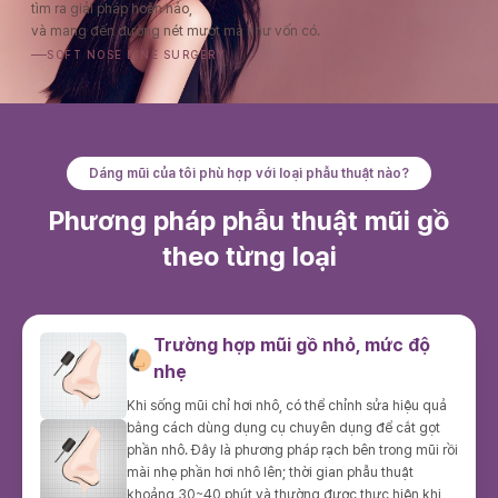
tìm ra giải pháp hoàn hảo,
và mang đến đường nét mượt mà như vốn có.
SOFT NOSE LINE SURGERY
Dáng mũi của tôi phù hợp với loại phẫu thuật nào?
Phương pháp phẫu thuật mũi gồ
theo từng loại
Trường hợp mũi gồ nhỏ, mức độ
nhẹ
Khi sống mũi chỉ hơi nhô, có thể chỉnh sửa hiệu quả
bằng cách dùng dụng cụ chuyên dụng để cắt gọt
phần nhô. Đây là phương pháp rạch bên trong mũi rồi
mài nhẹ phần hơi nhô lên; thời gian phẫu thuật
khoảng 30~40 phút và thường được thực hiện khi