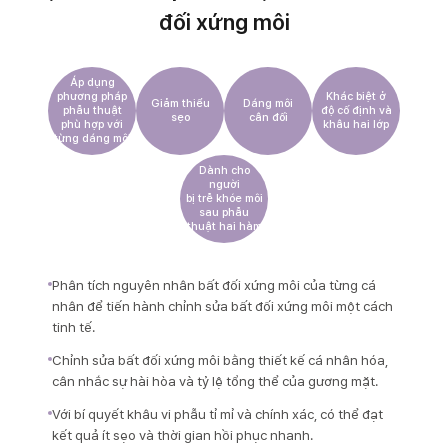
đối xứng môi
Áp dụng
phương pháp
Khác biệt ở
Giảm thiểu
Dáng môi
phẫu thuật
độ cố định và
sẹo
cân đối
phù hợp với
khâu hai lớp
từng dáng môi
Dành cho
người
bị trễ khóe môi
sau phẫu
thuật hai hàm
Phân tích nguyên nhân bất đối xứng môi của từng cá
nhân để tiến hành chỉnh sửa bất đối xứng môi một cách
tinh tế.
Chỉnh sửa bất đối xứng môi bằng thiết kế cá nhân hóa,
cân nhắc sự hài hòa và tỷ lệ tổng thể của gương mặt.
Với bí quyết khâu vi phẫu tỉ mỉ và chính xác, có thể đạt
kết quả ít sẹo và thời gian hồi phục nhanh.