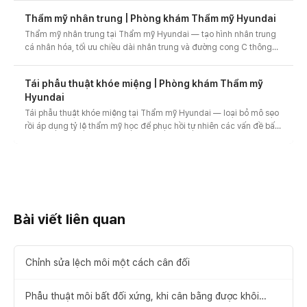
nhân hóa BESPOKE.
Thẩm mỹ nhân trung | Phòng khám Thẩm mỹ Hyundai
Thẩm mỹ nhân trung tại Thẩm mỹ Hyundai — tạo hình nhân trung
cá nhân hóa, tối ưu chiều dài nhân trung và đường cong C thông
qua phân tích cá nhân xét đến hình ảnh gương mặt·cấu trúc khuôn
mặt·sự thay đổi biểu cảm.
Tái phẫu thuật khóe miệng | Phòng khám Thẩm mỹ
Hyundai
Tái phẫu thuật khóe miệng tại Thẩm mỹ Hyundai — loại bỏ mô sẹo
rồi áp dụng tỷ lệ thẩm mỹ học để phục hồi tự nhiên các vấn đề bất
cân xứng·co kéo·biến dạng trong tái phẫu thuật khóe miệng.
Bài viết liên quan
Chỉnh sửa lệch môi một cách cân đối
Phẫu thuật môi bất đối xứng, khi cân bằng được khôi