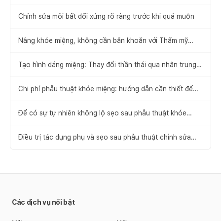
phục sẽ trở nên đẹp hơn
Chỉnh sửa môi bất đối xứng rõ ràng trước khi quá muộn
Nâng khóe miệng, không cần băn khoăn với Thẩm mỹ
Hyundai
Tạo hình dáng miệng: Thay đổi thần thái qua nhân trung
và khóe miệng
Chi phí phẫu thuật khóe miệng: hướng dẫn cần thiết để
lựa chọn không hối tiếc
Để có sự tự nhiên không lộ sẹo sau phẫu thuật khóe
miệng
Điều trị tác dụng phụ và sẹo sau phẫu thuật chỉnh sửa
khóe miệng, tạo dáng môi tự nhiên
Các dịch vụ nổi bật