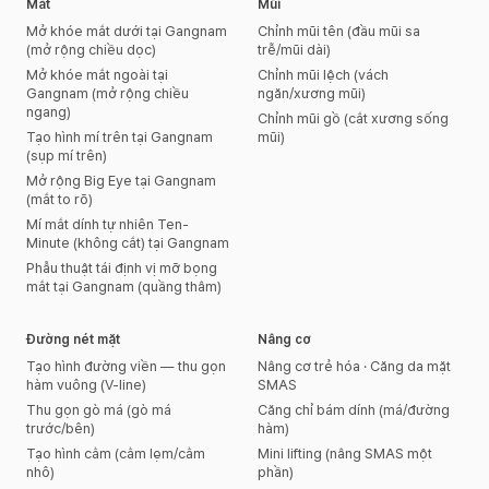
Mắt
Mũi
Mở khóe mắt dưới tại Gangnam
Chỉnh mũi tên (đầu mũi sa
(mở rộng chiều dọc)
trễ/mũi dài)
Mở khóe mắt ngoài tại
Chỉnh mũi lệch (vách
Gangnam (mở rộng chiều
ngăn/xương mũi)
ngang)
Chỉnh mũi gồ (cắt xương sống
Tạo hình mí trên tại Gangnam
mũi)
(sụp mí trên)
Mở rộng Big Eye tại Gangnam
(mắt to rõ)
Mí mắt dính tự nhiên Ten-
Minute (không cắt) tại Gangnam
Phẫu thuật tái định vị mỡ bọng
mắt tại Gangnam (quầng thâm)
Đường nét mặt
Nâng cơ
Tạo hình đường viền — thu gọn
Nâng cơ trẻ hóa · Căng da mặt
hàm vuông (V-line)
SMAS
Thu gọn gò má (gò má
Căng chỉ bám dính (má/đường
trước/bên)
hàm)
Tạo hình cằm (cằm lẹm/cằm
Mini lifting (nâng SMAS một
nhô)
phần)