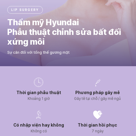
LIP SURGERY
Thẩm mỹ Hyundai
Phẫu thuật chỉnh sửa bất đối
xứng môi
Sự cân đối với tổng thể gương mặt
Thông tin phẫu thuật chỉnh sửa bất đối xứng môi
Thời gian phẫu thuật
Phương pháp gây mê
Khoảng 1 giờ
Gây tê tại chỗ / gây mê ngủ
Có nhập viện hay không
Thời gian hồi phục
Không có
7 ngày