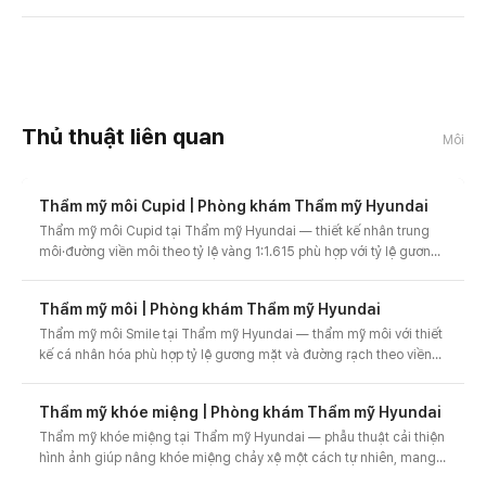
Thủ thuật liên quan
Môi
Thẩm mỹ môi Cupid | Phòng khám Thẩm mỹ Hyundai
Thẩm mỹ môi Cupid tại Thẩm mỹ Hyundai — thiết kế nhân trung
môi·đường viền môi theo tỷ lệ vàng 1:1.615 phù hợp với tỷ lệ gương
mặt, cải thiện môi mỏng·dày·thiếu điểm nhấn thành đường môi
Cupid đáng yêu.
Thẩm mỹ môi | Phòng khám Thẩm mỹ Hyundai
Thẩm mỹ môi Smile tại Thẩm mỹ Hyundai — thẩm mỹ môi với thiết
kế cá nhân hóa phù hợp tỷ lệ gương mặt và đường rạch theo viền
môi, giúp giảm lo ngại về sẹo.
Thẩm mỹ khóe miệng | Phòng khám Thẩm mỹ Hyundai
Thẩm mỹ khóe miệng tại Thẩm mỹ Hyundai — phẫu thuật cải thiện
hình ảnh giúp nâng khóe miệng chảy xệ một cách tự nhiên, mang
lại diện mạo tươi sáng và rạng rỡ. Phân tích tỷ lệ vàng và thiết kế cá