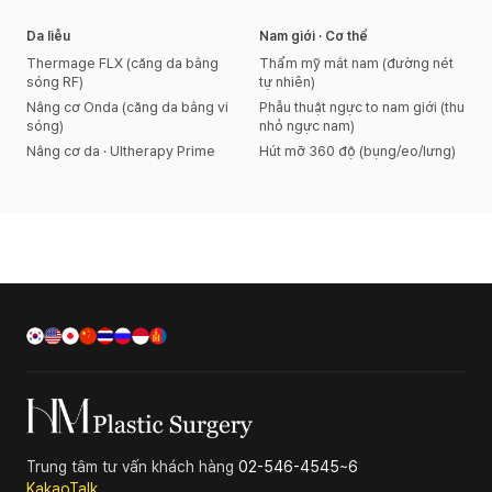
Da liễu
Nam giới · Cơ thể
Thermage FLX (căng da bằng
Thẩm mỹ mắt nam (đường nét
sóng RF)
tự nhiên)
Nâng cơ Onda (căng da bằng vi
Phẫu thuật ngực to nam giới (thu
sóng)
nhỏ ngực nam)
Nâng cơ da · Ultherapy Prime
Hút mỡ 360 độ (bụng/eo/lưng)
Trung tâm tư vấn khách hàng
02-546-4545~6
KakaoTalk