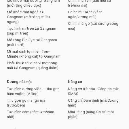
Mở khóe mắt dưới tại Gangnam
Chỉnh mũi tên (đầu mũi sa
(mở rộng chiều dọc)
trễ/mũi dài)
Mở khóe mắt ngoài tại
Chỉnh mũi lệch (vách
Gangnam (mở rộng chiều
ngăn/xương mũi)
ngang)
Chỉnh mũi gồ (cắt xương sống
Tạo hình mí trên tại Gangnam
mũi)
(sụp mí trên)
Mở rộng Big Eye tại Gangnam
(mắt to rõ)
Mí mắt dính tự nhiên Ten-
Minute (không cắt) tại Gangnam
Phẫu thuật tái định vị mỡ bọng
mắt tại Gangnam (quầng thâm)
Đường nét mặt
Nâng cơ
Tạo hình đường viền — thu gọn
Nâng cơ trẻ hóa · Căng da mặt
hàm vuông (V-line)
SMAS
Thu gọn gò má (gò má
Căng chỉ bám dính (má/đường
trước/bên)
hàm)
Tạo hình cằm (cằm lẹm/cằm
Mini lifting (nâng SMAS một
nhô)
phần)