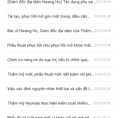
[Giám đốc đại diện Hwang Ho] Tác dụng phụ sau
2021.10.14
beauty thông qua chuẩn hóa kỹ thuật phẫu thuật
phẫu thuật cắt mí, tái phẫu thuật mắt cần được
thẩm mỹ
lựa chọn phù hợp với từng người
Tái tạo, phục hồi mở góc mắt trong: điều cần
2021.06.08
thiết là lựa chọn bệnh viện thật thận trọng
Bác sĩ Hwang Ho, Giám đốc đại diện của Thẩm
2021.04.16
mỹ Hyundai, nhận giải Bác sĩ của năm tại KCA
Excellent Professional Awards
Phẫu thuật phục hồi như phục hồi mở khóe mắt
2021.03.18
trong cần được thực hiện bằng phương pháp phù
hợp với tỷ lệ khuôn mặt và giảm thiểu sẹo
Chỉnh cơ nâng mi do sụp mí, nếu bị chỉnh quá
2021.03.02
mức có thể cần tái chỉnh bằng phẫu thuật điều trị
co rút mí mắt
Thẩm mỹ mắt, phẫu thuật mắt: tiết kiệm chi phí
2020.12.22
là quan trọng, nhưng điều cần chú ý hơn là gì?
Việc xác định nguyên nhân thất bại và vấn đề là
2020.10.29
rất quan trọng: với phẫu thuật sửa mí mắt khó,
tay nghề phải được ưu tiên hơn chi phí
Thẩm mỹ Hyundai thực hiện kiểm soát nhiễm
2020.08.30
khuẩn nghiêm ngặt nhằm ngăn chặn sự lây lan
của COVID-19
Phẫu thuật mắt nam giới: vì khác với nữ giới nên
2020.08.20