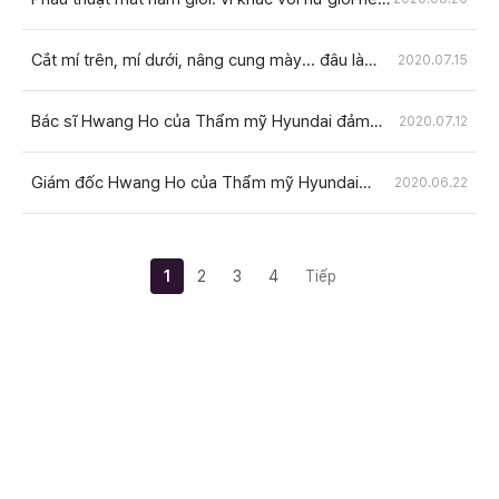
việc chọn bệnh viện rất quan trọng
Cắt mí trên, mí dưới, nâng cung mày... đâu là
2020.07.15
phương pháp phẫu thuật mắt trung niên phù hợp
với tôi?
Bác sĩ Hwang Ho của Thẩm mỹ Hyundai đảm
2020.07.12
nhiệm vai trò giám khảo tại “Cuộc thi tuyển chọn
Miss Korea Miss Seoul 2020”
Giám đốc Hwang Ho của Thẩm mỹ Hyundai
2020.06.22
được bổ nhiệm làm giám khảo “Cuộc thi Hoa
hậu Hàn Quốc Seoul 2020”
1
2
3
4
Tiếp