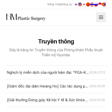
Đăng nhập
Đăng ký
Truyền thông
Đây là bảng tin Truyền thông của Phòng khám Phẫu thuật
Thẩm mỹ Hyundai.
Nghịch lý miễn dịch của người hiện đại: “PGA-K”
2026.07.13
được cả y học chức năng quan tâm
[Giám đốc đại diện Hwang Ho] Các tác dụng phụ
2022.05.19
như nếp mí bị tuột và bất cân xứng... Cần kiểm
tra những gì trước khi tái phẫu thuật mắt?
[Giải thưởng Đóng góp Xã hội Y tế & Sức khỏe
2022.01.26
2022] Phòng khám Thẩm mỹ Hyundai dẫn đầu
trong việc nâng cao an toàn cho y tế thẩm mỹ K-