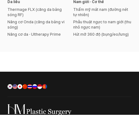
Da liễu
Nam giới · Cơ thể
Thermage FLX (căng da bằng
Thẩm mỹ mắt nam (đường nét
sóng RF)
tự nhiên)
Nâng cơ Onda (căng da bằng vi
Phẫu thuật ngực to nam giới (thu
sóng)
nhỏ ngực nam)
Nâng cơ da · Ultherapy Prime
Hút mỡ 360 độ (bụng/eo/lưng)
Trung tâm tư vấn khách hàng
02-546-4545~6
KakaoTalk