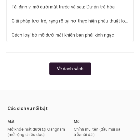
Tái định vị mỡ dưới mắt trước và sau: Dự án trẻ hóa
Giải pháp tươi trẻ, rạng rỡ tại nơi thực hiện phẫu thuật loại
bỏ mỡ dưới mắt tốt
Cách loại bỏ mỡ dưới mắt khiến bạn phải kinh ngạc
Về danh sách
Các dịch vụ nổi bật
Mắt
Mũi
Mở khóe mắt dưới tại Gangnam
Chỉnh mũi tên (đầu mũi sa
(mở rộng chiều dọc)
trễ/mũi dài)