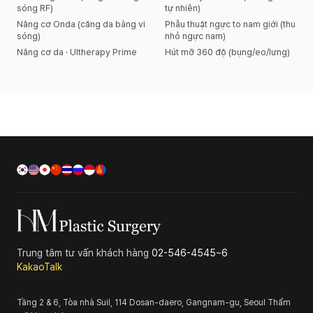
sóng RF)
tự nhiên)
Nâng cơ Onda (căng da bằng vi
Phẫu thuật ngực to nam giới (thu
sóng)
nhỏ ngực nam)
Nâng cơ da · Ultherapy Prime
Hút mỡ 360 độ (bụng/eo/lưng)
Trung tâm tư vấn khách hàng
02-546-4545~6
KakaoTalk
Tầng 2 & 6, Tòa nhà Suil, 114 Dosan-daero, Gangnam-gu, Seoul
Thẩm