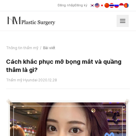
Đăng nhập
Đăng ký
Thông tin thẩm mỹ
/
Bài viết
Cách khắc phục mỡ bọng mắt và quầng
thâm là gì?
Thẩm mỹ Hyundai
·
2020.12.28