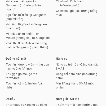
Mở khóe mắt ngoài tại
Chỉnh mũi lệch (vách
Gangnam (mở rộng chiều
ngăn/xương mũi)
ngang)
Chỉnh mũi gồ (cắt xương sống
Tạo hình mí trên tại Gangnam
mũi)
(sụp mí trên)
Mở rộng Big Eye tại Gangnam
(mắt to rõ)
Mí mắt dính tự nhiên Ten-
Minute (không cắt) tại Gangnam
Phẫu thuật tái định vị mỡ bọng
mắt tại Gangnam (quầng thâm)
Đường nét mặt
Nâng cơ
Tạo hình đường viền — thu gọn
Nâng cơ trẻ hóa · Căng da mặt
hàm vuông (V-line)
SMAS
Thu gọn gò má (gò má
Căng chỉ bám dính (má/đường
trước/bên)
hàm)
Tạo hình cằm (cằm lẹm/cằm
Mini lifting (nâng SMAS một
nhô)
phần)
Da liễu
Nam giới · Cơ thể
Thermage FLX (căng da bằng
Thẩm mỹ mắt nam (đường nét