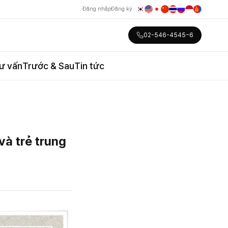
Đăng nhập
Đăng ký
02-546-4545~6
ư vấn
Trước & Sau
Tin tức
và trẻ trung