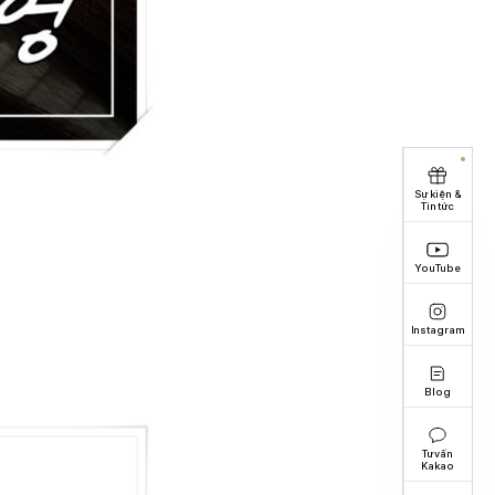
Sự kiện &
Tin tức
YouTube
Instagram
Blog
Tư vấn
Kakao