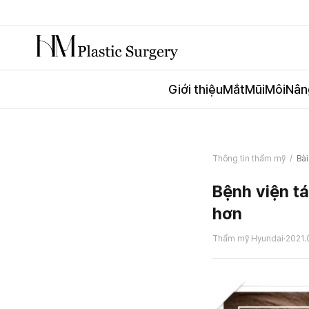
Giới thiệu
Mắt
Mũi
Môi
Nân
Thông tin thẩm mỹ
/
Bài
Bệnh viện tá
hơn
Thẩm mỹ Hyundai
·
2021.