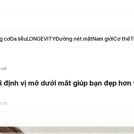
g cơ
Da liễu
LONGEVITY
Đường nét mặt
Nam giới
Cơ thể
T
 viết
i định vị mỡ dưới mắt giúp bạn đẹp hơn 
01.10