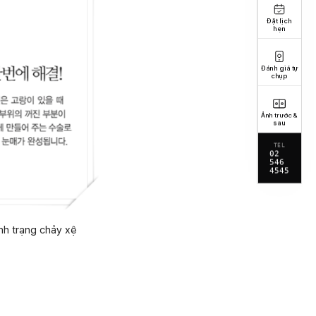
Đặt lịch
hẹn
Đánh giá tự
chụp
Ảnh trước &
sau
TEL
02
546
4545
nh trạng chảy xệ