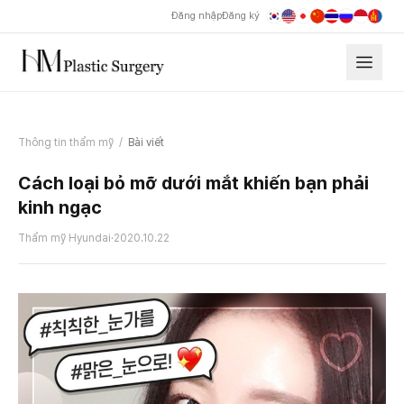
Đăng nhập
Đăng ký
Thông tin thẩm mỹ
/
Bài viết
Cách loại bỏ mỡ dưới mắt khiến bạn phải
kinh ngạc
Thẩm mỹ Hyundai
·
2020.10.22