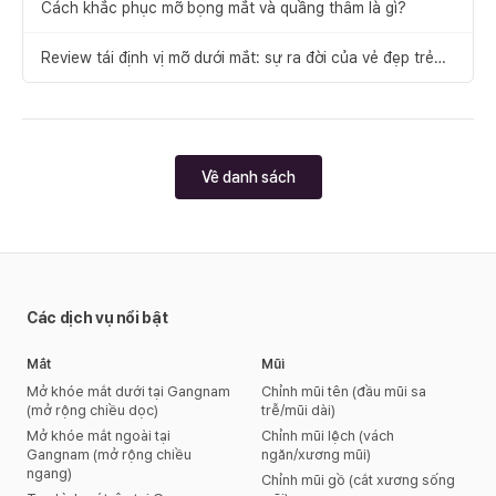
Cách khắc phục mỡ bọng mắt và quầng thâm là gì?
Review tái định vị mỡ dưới mắt: sự ra đời của vẻ đẹp trẻ
trung
Về danh sách
Các dịch vụ nổi bật
Mắt
Mũi
Mở khóe mắt dưới tại Gangnam
Chỉnh mũi tên (đầu mũi sa
(mở rộng chiều dọc)
trễ/mũi dài)
Mở khóe mắt ngoài tại
Chỉnh mũi lệch (vách
Gangnam (mở rộng chiều
ngăn/xương mũi)
ngang)
Chỉnh mũi gồ (cắt xương sống