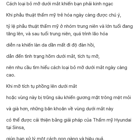
Cách loại bỏ mỡ dưới mắt khiến bạn phải kinh ngạc
Khi phẫu thuật thẩm mỹ trẻ hóa ngày càng được chú ý,
tỷ lệ phẫu thuật thẩm mỹ ở nhóm trung niên và lớn tuổi đang
tăng lên, và sau tuổi trung niên, quá trình lão hóa
diễn ra khiến làn da dần mất đi độ đàn hồi,
dẫn đến tình trạng hõm dưới mắt, tích tụ mỡ,
nên nhu cầu tìm hiểu cách loại bỏ mỡ dưới mắt ngày càng
cao.
Khi mỡ tích tụ phồng lên dưới mắt
hoặc vùng này bị trũng sâu khiến gương mặt trông mệt mỏi
và già hơn, những băn khoăn về vùng dưới mắt này
có thể được cải thiện bằng giải pháp của Thẩm mỹ Hyundai
tại Sinsa,
giúp bạn xử lý một cách gọn gàng và hiệu quả.