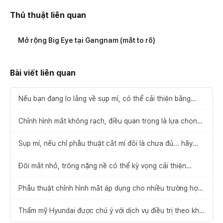
Thủ thuật liên quan
Mở rộng Big Eye tại Gangnam (mắt to rõ)
Bài viết liên quan
Nếu bạn đang lo lắng về sụp mí, có thể cải thiện bằng
phẫu thuật chỉnh hình ánh mắt.
Chỉnh hình mắt không rạch, điều quan trọng là lựa chọn
phương pháp phẫu thuật phù hợp với tình trạng mắt của
từng người
Sụp mí, nếu chỉ phẫu thuật cắt mí đôi là chưa đủ... hãy
chú ý đến “phẫu thuật chỉnh hình mắt không rạch”!
Đôi mắt nhỏ, trông nặng nề có thể kỳ vọng cải thiện
thông qua chỉnh cơ nâng mi và phẫu thuật mở rộng khóe
mắt
Phẫu thuật chỉnh hình mắt áp dụng cho nhiều trường hợp:
‘Perfect Big Eye’
Thẩm mỹ Hyundai được chú ý với dịch vụ điều trị theo khái
niệm “thẩm mỹ học trong phẫu thuật thẩm mỹ”