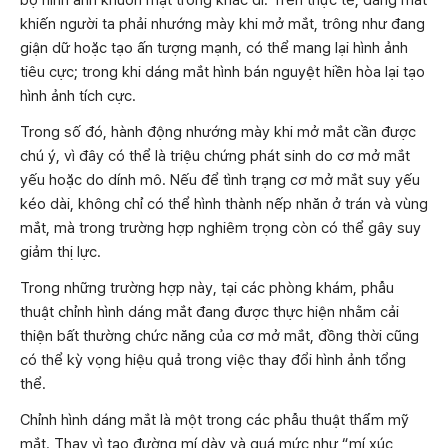
bộ hình ảnh khuôn mặt trông khác đi. Trên thực tế, dáng mắt
khiến người ta phải nhướng mày khi mở mắt, trông như đang
giận dữ hoặc tạo ấn tượng mạnh, có thể mang lại hình ảnh
tiêu cực; trong khi dáng mắt hình bán nguyệt hiền hòa lại tạo
hình ảnh tích cực.
Trong số đó, hành động nhướng mày khi mở mắt cần được
chú ý, vì đây có thể là triệu chứng phát sinh do cơ mở mắt
yếu hoặc do dính mô. Nếu để tình trạng cơ mở mắt suy yếu
kéo dài, không chỉ có thể hình thành nếp nhăn ở trán và vùng
mắt, mà trong trường hợp nghiêm trọng còn có thể gây suy
giảm thị lực.
Trong những trường hợp này, tại các phòng khám, phẫu
thuật chỉnh hình dáng mắt đang được thực hiện nhằm cải
thiện bất thường chức năng của cơ mở mắt, đồng thời cũng
có thể kỳ vọng hiệu quả trong việc thay đổi hình ảnh tổng
thể.
Chỉnh hình dáng mắt là một trong các phẫu thuật thẩm mỹ
mắt. Thay vì tạo đường mí dày và quá mức như “mí xúc