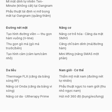
Mí mắt dính tự nhiên Ten-
Minute (không cắt) tại Gangnam
Phẫu thuật tái định vị mỡ bọng
mắt tại Gangnam (quầng thâm)
Đường nét mặt
Nâng cơ
Tạo hình đường viền — thu gọn
Nâng cơ trẻ hóa · Căng da mặt
hàm vuông (V-line)
SMAS
Thu gọn gò má (gò má
Căng chỉ bám dính (má/đường
trước/bên)
hàm)
Tạo hình cằm (cằm lẹm/cằm
Mini lifting (nâng SMAS một
nhô)
phần)
Da liễu
Nam giới · Cơ thể
Thermage FLX (căng da bằng
Thẩm mỹ mắt nam (đường nét
sóng RF)
tự nhiên)
Nâng cơ Onda (căng da bằng vi
Phẫu thuật ngực to nam giới (thu
sóng)
nhỏ ngực nam)
Nâng cơ da · Ultherapy Prime
Hút mỡ 360 độ (bụng/eo/lưng)