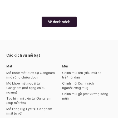
Về danh sách
Các dịch vụ nổi bật
Mắt
Mũi
Mở khóe mắt dưới tại Gangnam
Chỉnh mũi tên (đầu mũi sa
(mở rộng chiều dọc)
trễ/mũi dài)
Mở khóe mắt ngoài tại
Chỉnh mũi lệch (vách
Gangnam (mở rộng chiều
ngăn/xương mũi)
ngang)
Chỉnh mũi gồ (cắt xương sống
Tạo hình mí trên tại Gangnam
mũi)
(sụp mí trên)
Mở rộng Big Eye tại Gangnam
(mắt to rõ)