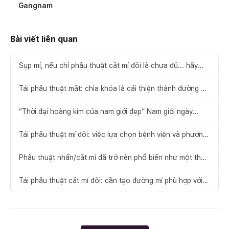
Gangnam
Bài viết liên quan
Sụp mí, nếu chỉ phẫu thuật cắt mí đôi là chưa đủ... hãy
chú ý đến “phẫu thuật chỉnh hình mắt không rạch”!
Tái phẫu thuật mắt: chìa khóa là cải thiện thành đường mí
đôi lý tưởng
“Thời đại hoàng kim của nam giới đẹp” Nam giới ngày
càng quan tâm đến phẫu thuật mắt và mũi!
Tái phẫu thuật mí đôi: việc lựa chọn bệnh viện và phương
pháp phẫu thuật rất quan trọng
Phẫu thuật nhấn/cắt mí đã trở nên phổ biến như một thủ
thuật, nhưng các trường hợp tái phẫu thuật mắt cũng
không ít
Tái phẫu thuật cắt mí đôi: cần tạo đường mí phù hợp với
bản thân thông qua tư vấn với đội ngũ y tế