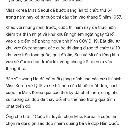
Hyundai, được bổ nhiệm làm giám khảo.
Miss Korea Miss Seoul đã bước sang lần tổ chức thứ 64
trong năm nay kể từ cuộc thi đầu tiên vào tháng 5 năm 1957.
Khác với những năm trước, cuộc thi năm nay đã thực hiện
kiểm tra thân nhiệt và khử khuẩn nghiêm ngặt ngay từ lối
vào địa điểm để phòng ngừa tình hình COVID-19. Bắt đầu từ
khu vực Gyeongnam, các cuộc thi đang được tổ chức tại 10
khu vực trên toàn quốc; qua đó Jin, Sun và Mi của từng khu
vực sẽ được chọn trước khi vòng chung kết diễn ra vào
tháng 9 tới.
Bác sĩ Hwang Ho đã có buổi giảng dành cho các cựu thí sinh
Miss Korea về tỷ lệ và sự hài hòa của khuôn mặt đẹp, cách
cuộc thi Miss Korea qua các thời kỳ đã phát triển, cũng như
xu hướng cái đẹp đã thay đổi như thế nào trong quá trình
phát triển đó.
Ông cho biết: “Cuộc thi tuyển chọn Miss Korea là cuộc thi
chọn ra đại diện sắc đẹp nhằm quảng bá vẻ đẹp Hàn Quốc