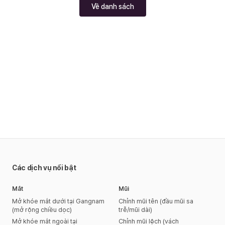
Về danh sách
Các dịch vụ nổi bật
Mắt
Mũi
Mở khóe mắt dưới tại Gangnam
Chỉnh mũi tên (đầu mũi sa
(mở rộng chiều dọc)
trễ/mũi dài)
Mở khóe mắt ngoài tại
Chỉnh mũi lệch (vách