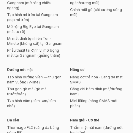
Gangnam (mở rộng chiều
ngăn/xương mũi)
ngang)
Chỉnh mũi gồ (cắt xương sống
Tạo hình mí trên tại Gangnam
mũi)
(sụp mí trên)
Mở rộng Big Eye tại Gangnam
(mắt to rõ)
Mí mắt dính tự nhiên Ten-
Minute (không cắt) tại Gangnam
Phẫu thuật tái định vị mỡ bọng
mắt tại Gangnam (quầng thâm)
Đường nét mặt
Nâng cơ
Tạo hình đường viền — thu gọn
Nâng cơ trẻ hóa · Căng da mặt
hàm vuông (V-line)
SMAS
Thu gọn gò má (gò má
Căng chỉ bám dính (má/đường
trước/bên)
hàm)
Tạo hình cằm (cằm lẹm/cằm
Mini lifting (nâng SMAS một
nhô)
phần)
Da liễu
Nam giới · Cơ thể
Thermage FLX (căng da bằng
Thẩm mỹ mắt nam (đường nét
sóng RF)
tự nhiên)