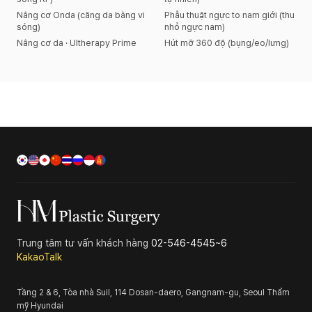
Nâng cơ Onda (căng da bằng vi
Phẫu thuật ngực to nam giới (thu
sóng)
nhỏ ngực nam)
Nâng cơ da · Ultherapy Prime
Hút mỡ 360 độ (bụng/eo/lưng)
Trung tâm tư vấn khách hàng
02-546-4545~6
KakaoTalk
Tầng 2 & 6, Tòa nhà Suil, 114 Dosan-daero, Gangnam-gu, Seoul
Thẩm
mỹ Hyundai