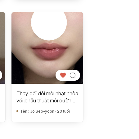
Thay đổi đôi môi nhạt nhòa
với phẫu thuật môi đường
Cupid trước và sau!
Tên
:
Jo Seo-yoon · 23 tuổi