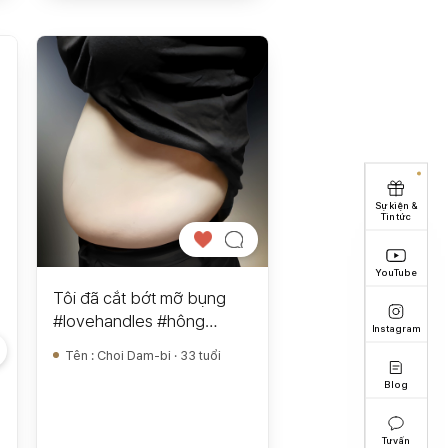
Sự kiện &
Tin tức
YouTube
Tôi đã cắt bớt mỡ bụng
#lovehandles #hông
Instagram
#hôngsau #bụng
Tên
:
Choi Dam-bi · 33 tuổi
Blog
Tư vấn