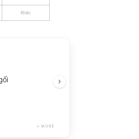
Khác
gối
+ MORE