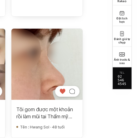
Kakao
Đặt lịch
hẹn
Đánh giá tự
chụp
Ảnh trước &
sau
TEL
02
546
4545
Tôi gom được một khoản
rồi làm mũi tại Thẩm mỹ
Hyundai
Tên
:
Hwang Sol · 48 tuổi