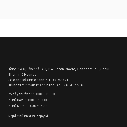
Tầng 2 & 6, Tòa nhà Suil, 114 Dosan-daero, Gangnam-gu, Seoul
Thẩm mỹ Hyundai
Số đăng ký kinh doanh
211-09-53721
Trung tâm tư vấn khách hàng
02-546-4545~6
*
Ngày thường
: 10:00 ~ 19:00
*
Thứ Bảy
: 10:00 ~ 16:00
*
Thứ Năm
: 10:00 ~ 21:00
Nghỉ Chủ nhật và ngày lễ.