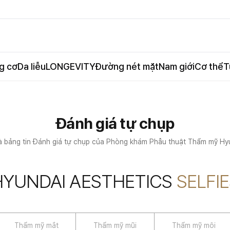
g cơ
Da liễu
LONGEVITY
Đường nét mặt
Nam giới
Cơ thể
T
Đánh giá tự chụp
à bảng tin Đánh giá tự chụp của Phòng khám Phẫu thuật Thẩm mỹ Hy
HYUNDAI AESTHETICS
SELFI
Thẩm mỹ mắt
Thẩm mỹ mũi
Thẩm mỹ môi