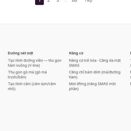
…
1
2
3
66
Tiếp
Đường nét mặt
Nâng cơ
Tạo hình đường viền — thu gọn
Nâng cơ trẻ hóa · Căng da mặt
hàm vuông (V-line)
SMAS
Thu gọn gò má (gò má
Căng chỉ bám dính (má/đường
trước/bên)
hàm)
Tạo hình cằm (cằm lẹm/cằm
Mini lifting (nâng SMAS một
nhô)
phần)