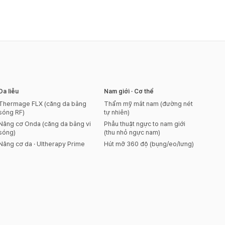
Da liễu
Nam giới · Cơ thể
Thermage FLX (căng da bằng
Thẩm mỹ mắt nam (đường nét
sóng RF)
tự nhiên)
Nâng cơ Onda (căng da bằng vi
Phẫu thuật ngực to nam giới
sóng)
(thu nhỏ ngực nam)
Nâng cơ da · Ultherapy Prime
Hút mỡ 360 độ (bụng/eo/lưng)