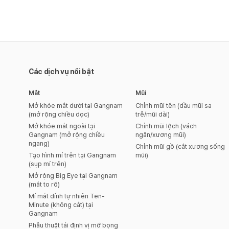
Các dịch vụ nổi bật
Mắt
Mũi
Mở khóe mắt dưới tại Gangnam
Chỉnh mũi tên (đầu mũi sa
(mở rộng chiều dọc)
trễ/mũi dài)
Mở khóe mắt ngoài tại
Chỉnh mũi lệch (vách
Gangnam (mở rộng chiều
ngăn/xương mũi)
ngang)
Chỉnh mũi gồ (cắt xương sống
Tạo hình mí trên tại Gangnam
mũi)
(sụp mí trên)
Mở rộng Big Eye tại Gangnam
(mắt to rõ)
Mí mắt dính tự nhiên Ten-
Minute (không cắt) tại
Gangnam
Phẫu thuật tái định vị mỡ bọng