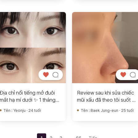
Địa chỉ nổi tiếng mở đuôi
Review sau khi sửa chiếc
mắt hạ mí dưới ✨ 1 tháng
mũi xấu đã theo tôi suốt 25
sau phẫu thuật tại Thẩm
năm
Tên
:
Yeonju · 24 tuổi
Tên
:
Baek Jung-eun · 25 tuổi
mỹ Hyundai