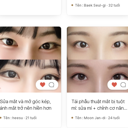
Tên
:
Baek Seul-gi · 32 tuổi
Sửa mắt và mở góc kép,
Tái phẫu thuật mắt bị tuột
ánh mắt trở nên hiền hơn
mí: sửa mí + chỉnh cơ nâng
mi + mở góc sau và dưới
Tên
:
heesu · 21 tuổi
Tên
:
Moon Jan-di · 24 tuổi