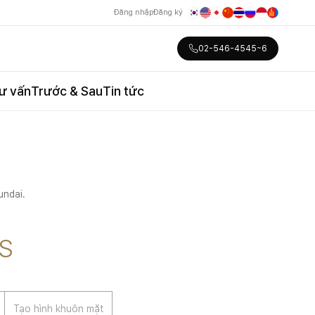
Đăng nhập
Đăng ký
02-546-4545~6
ư vấn
Trước & Sau
Tin tức
undai.
ES
Tạo hình khuôn mặt