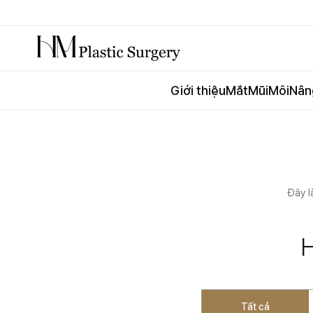
Giới thiệu
Mắt
Mũi
Môi
Nân
Đây l
Tất cả