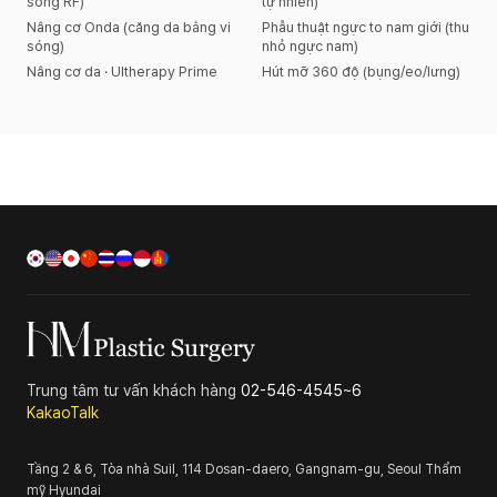
sóng RF)
tự nhiên)
Nâng cơ Onda (căng da bằng vi
Phẫu thuật ngực to nam giới (thu
sóng)
nhỏ ngực nam)
Nâng cơ da · Ultherapy Prime
Hút mỡ 360 độ (bụng/eo/lưng)
Trung tâm tư vấn khách hàng
02-546-4545~6
KakaoTalk
Tầng 2 & 6, Tòa nhà Suil, 114 Dosan-daero, Gangnam-gu, Seoul
Thẩm
mỹ Hyundai