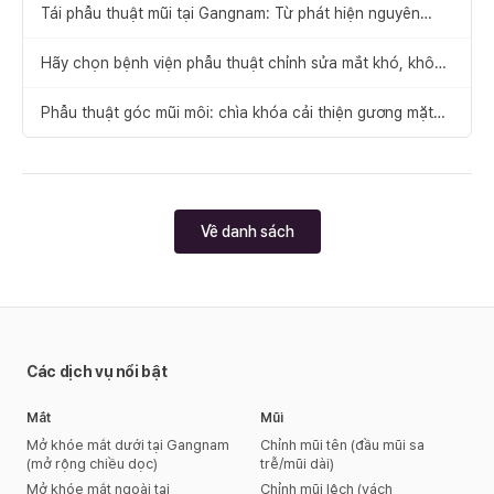
Tái phẫu thuật mũi tại Gangnam: Từ phát hiện nguyên
nhân thất bại đến đề xuất giải pháp
Hãy chọn bệnh viện phẫu thuật chỉnh sửa mắt khó, không
để xảy ra thất bại
Phẫu thuật góc mũi môi: chìa khóa cải thiện gương mặt
cân đối
Về danh sách
Các dịch vụ nổi bật
Mắt
Mũi
Mở khóe mắt dưới tại Gangnam
Chỉnh mũi tên (đầu mũi sa
(mở rộng chiều dọc)
trễ/mũi dài)
Mở khóe mắt ngoài tại
Chỉnh mũi lệch (vách