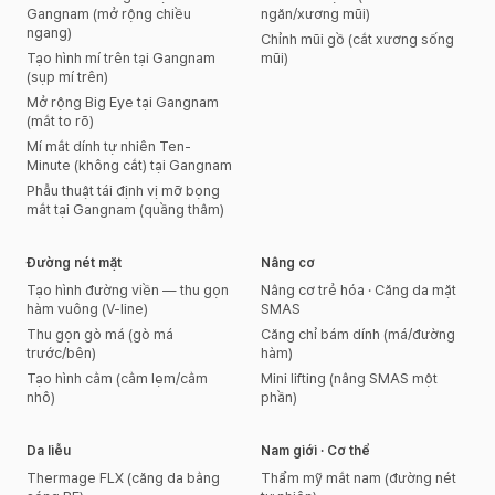
Gangnam (mở rộng chiều
ngăn/xương mũi)
ngang)
Chỉnh mũi gồ (cắt xương sống
Tạo hình mí trên tại Gangnam
mũi)
(sụp mí trên)
Mở rộng Big Eye tại Gangnam
(mắt to rõ)
Mí mắt dính tự nhiên Ten-
Minute (không cắt) tại Gangnam
Phẫu thuật tái định vị mỡ bọng
mắt tại Gangnam (quầng thâm)
Đường nét mặt
Nâng cơ
Tạo hình đường viền — thu gọn
Nâng cơ trẻ hóa · Căng da mặt
hàm vuông (V-line)
SMAS
Thu gọn gò má (gò má
Căng chỉ bám dính (má/đường
trước/bên)
hàm)
Tạo hình cằm (cằm lẹm/cằm
Mini lifting (nâng SMAS một
nhô)
phần)
Da liễu
Nam giới · Cơ thể
Thermage FLX (căng da bằng
Thẩm mỹ mắt nam (đường nét