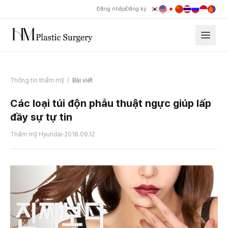
Đăng nhập
Đăng ký
Thông tin thẩm mỹ
/
Bài viết
Các loại túi độn phẫu thuật ngực giúp lấp
đầy sự tự tin
Thẩm mỹ Hyundai
·
2018.09.12