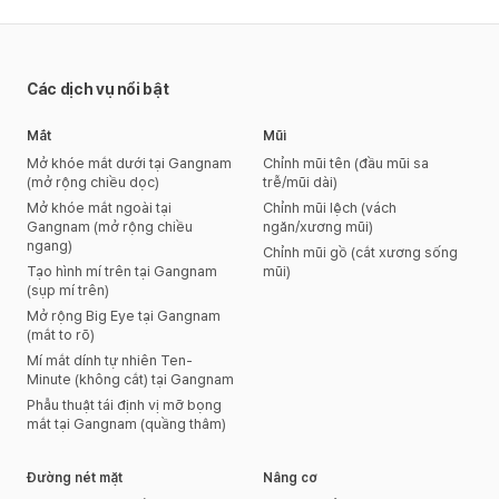
Các dịch vụ nổi bật
Mắt
Mũi
Mở khóe mắt dưới tại Gangnam
Chỉnh mũi tên (đầu mũi sa
(mở rộng chiều dọc)
trễ/mũi dài)
Mở khóe mắt ngoài tại
Chỉnh mũi lệch (vách
Gangnam (mở rộng chiều
ngăn/xương mũi)
ngang)
Chỉnh mũi gồ (cắt xương sống
Tạo hình mí trên tại Gangnam
mũi)
(sụp mí trên)
Mở rộng Big Eye tại Gangnam
(mắt to rõ)
Mí mắt dính tự nhiên Ten-
Minute (không cắt) tại Gangnam
Phẫu thuật tái định vị mỡ bọng
mắt tại Gangnam (quầng thâm)
Đường nét mặt
Nâng cơ