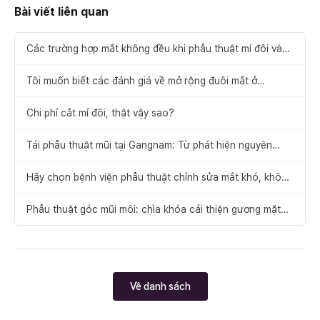
Bài viết liên quan
Các trường hợp mắt không đều khi phẫu thuật mí đôi và
cách khắc phục
Tôi muốn biết các đánh giá về mở rộng đuôi mắt ở
Gangnam.
Chi phí cắt mí đôi, thật vậy sao?
Tái phẫu thuật mũi tại Gangnam: Từ phát hiện nguyên
nhân thất bại đến đề xuất giải pháp
Hãy chọn bệnh viện phẫu thuật chỉnh sửa mắt khó, không
để xảy ra thất bại
Phẫu thuật góc mũi môi: chìa khóa cải thiện gương mặt
cân đối
Về danh sách