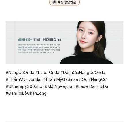
#NângCơOnda #LaserOnda #ĐánhGiáNângCơOnda
#ThẩmMỹHyundai #ThẩmMỹGaSinsa #GợiÝNângCơ
#Ultherapy300Shot #MặtNạRejuran #LaserĐànHồiDa
#ĐànHồiLỗChânLông