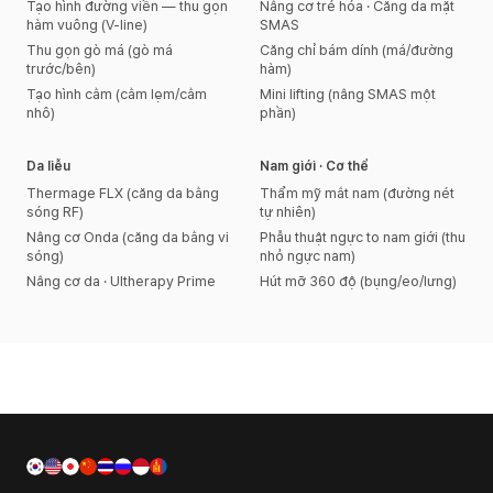
Tạo hình đường viền — thu gọn
Nâng cơ trẻ hóa · Căng da mặt
hàm vuông (V-line)
SMAS
Thu gọn gò má (gò má
Căng chỉ bám dính (má/đường
trước/bên)
hàm)
Tạo hình cằm (cằm lẹm/cằm
Mini lifting (nâng SMAS một
nhô)
phần)
Da liễu
Nam giới · Cơ thể
Thermage FLX (căng da bằng
Thẩm mỹ mắt nam (đường nét
sóng RF)
tự nhiên)
Nâng cơ Onda (căng da bằng vi
Phẫu thuật ngực to nam giới (thu
sóng)
nhỏ ngực nam)
Nâng cơ da · Ultherapy Prime
Hút mỡ 360 độ (bụng/eo/lưng)