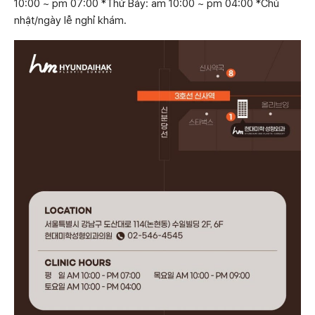
10:00 ~ pm 07:00 *Thứ Bảy: am 10:00 ~ pm 04:00 *Chủ
nhật/ngày lễ nghỉ khám.