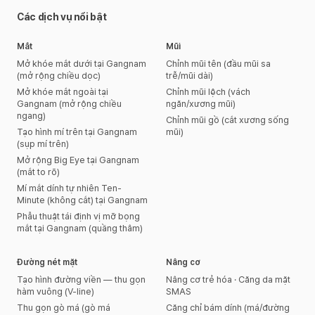
Các dịch vụ nổi bật
Mắt
Mũi
Mở khóe mắt dưới tại Gangnam
Chỉnh mũi tên (đầu mũi sa
(mở rộng chiều dọc)
trễ/mũi dài)
Mở khóe mắt ngoài tại
Chỉnh mũi lệch (vách
Gangnam (mở rộng chiều
ngăn/xương mũi)
ngang)
Chỉnh mũi gồ (cắt xương sống
Tạo hình mí trên tại Gangnam
mũi)
(sụp mí trên)
Mở rộng Big Eye tại Gangnam
(mắt to rõ)
Mí mắt dính tự nhiên Ten-
Minute (không cắt) tại Gangnam
Phẫu thuật tái định vị mỡ bọng
mắt tại Gangnam (quầng thâm)
Đường nét mặt
Nâng cơ
Tạo hình đường viền — thu gọn
Nâng cơ trẻ hóa · Căng da mặt
hàm vuông (V-line)
SMAS
Thu gọn gò má (gò má
Căng chỉ bám dính (má/đường