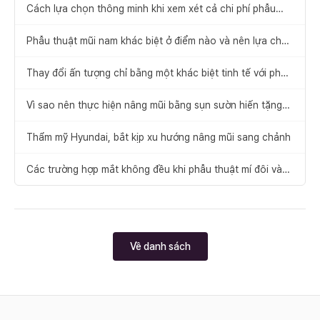
Cách lựa chọn thông minh khi xem xét cả chi phí phẫu
thuật nâng sống mũi và di chứng
Phẫu thuật mũi nam khác biệt ở điểm nào và nên lựa chọn
ra sao?
Thay đổi ấn tượng chỉ bằng một khác biệt tinh tế với phẫu
thuật thu gọn cánh mũi
Vì sao nên thực hiện nâng mũi bằng sụn sườn hiến tặng
và sụn sườn tự thân tại Thẩm mỹ Hyundai?
Thẩm mỹ Hyundai, bắt kịp xu hướng nâng mũi sang chảnh
Các trường hợp mắt không đều khi phẫu thuật mí đôi và
cách khắc phục
Về danh sách