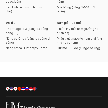
trước/bên)
hàm)
Tạo hình cằm (cằm lẹm/cằm
Mini lifting (nâng SMAS một
nhô)
phần)
Da liễu
Nam giới · Cơ thể
Thermage FLX (căng da bằng
Thẩm mỹ mắt nam (đường nét
sóng RF)
tự nhiên)
Nâng cơ Onda (căng da bằng vi
Phẫu thuật ngực to nam giới (thu
sóng)
nhỏ ngực nam)
Nâng cơ da · Ultherapy Prime
Hút mỡ 360 độ (bụng/eo/lưng)