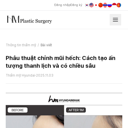
Đăng nhập
Đăng ký
Thông tin thẩm mỹ
/
Bài viết
Phẫu thuật chỉnh mũi hếch: Cách tạo ấn
tượng thanh lịch và có chiều sâu
Thẩm mỹ Hyundai
·
2025.11.03