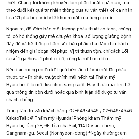
thiết. Chúng tôi không khuyên làm phẫu thuật quá mức, mà
theo đuổi kết quả tự nhiên thông qua tư vấn thiết kế cá nhân
hóa 1:1 phù hợp với tỷ lệ khuôn mặt của từng người.
Ngoài ra, để đảm bảo môi trường phẫu thuật an toàn, chúng
tôi có hệ thống gây mê chuyên khoa, số lượng giường bệnh
đầy đủ và hệ thống chăm sóc hậu phẫu chu đáo chịu trách
nhiệm đến giai đoạn hồi phục. Vị trí thuận tiện, chỉ cách Lối
ra số 1 ga Sinsa 1 phút đi bộ, cũng là một ưu điểm.
Nếu bạn mong muốn kết quả bền lâu chỉ với một lần phẫu
thuật, tư vấn phẫu thuật chỉnh mũi hếch tại Thẩm mỹ
Hyundai sẽ là một lựa chọn sáng suốt. Hãy thoải mái liên hệ
qua thông tin bên dưới hoặc qua bình luận để được tư vấn
nhanh chóng.
Trung tâm tư vấn khách hàng: 02-546-4545 / 02-546-4546
KakaoTalk: @Thẩm mỹ Hyundai Phòng khám Thẩm mỹ
Hyundai, Tầng 2F, 6F Tòa nhà Suil, 114 Dosan-daero,
Gangnam-gu, Seoul (Nonhyeon-dong) *Ngày thường: am