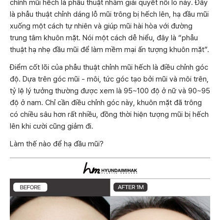
chỉnh mũi hếch là phẫu thuật nhằm giải quyết nỗi lo này. Đây
là phẫu thuật chỉnh dáng lỗ mũi trông bị hếch lên, hạ đầu mũi
xuống một cách tự nhiên và giúp mũi hài hòa với đường
trung tâm khuôn mặt. Nói một cách dễ hiểu, đây là “phẫu
thuật hạ nhẹ đầu mũi để làm mềm mại ấn tượng khuôn mặt”.
Điểm cốt lõi của phẫu thuật chỉnh mũi hếch là điều chỉnh góc
độ. Dựa trên góc mũi - môi, tức góc tạo bởi mũi và môi trên,
tỷ lệ lý tưởng thường được xem là 95~100 độ ở nữ và 90~95
độ ở nam. Chỉ cần điều chỉnh góc này, khuôn mặt đã trông
có chiều sâu hơn rất nhiều, đồng thời hiện tượng mũi bị hếch
lên khi cười cũng giảm đi.
Làm thế nào để hạ đầu mũi?