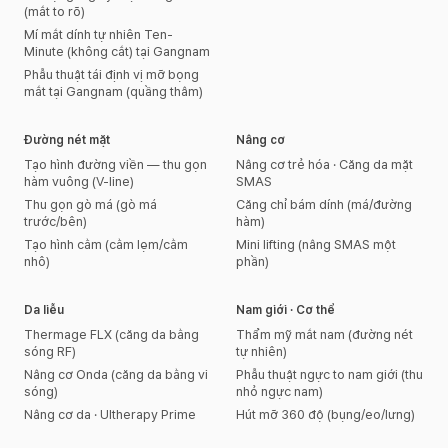
(mắt to rõ)
Mí mắt dính tự nhiên Ten-
Minute (không cắt) tại Gangnam
Phẫu thuật tái định vị mỡ bọng
mắt tại Gangnam (quầng thâm)
Đường nét mặt
Nâng cơ
Tạo hình đường viền — thu gọn
Nâng cơ trẻ hóa · Căng da mặt
hàm vuông (V-line)
SMAS
Thu gọn gò má (gò má
Căng chỉ bám dính (má/đường
trước/bên)
hàm)
Tạo hình cằm (cằm lẹm/cằm
Mini lifting (nâng SMAS một
nhô)
phần)
Da liễu
Nam giới · Cơ thể
Thermage FLX (căng da bằng
Thẩm mỹ mắt nam (đường nét
sóng RF)
tự nhiên)
Nâng cơ Onda (căng da bằng vi
Phẫu thuật ngực to nam giới (thu
sóng)
nhỏ ngực nam)
Nâng cơ da · Ultherapy Prime
Hút mỡ 360 độ (bụng/eo/lưng)