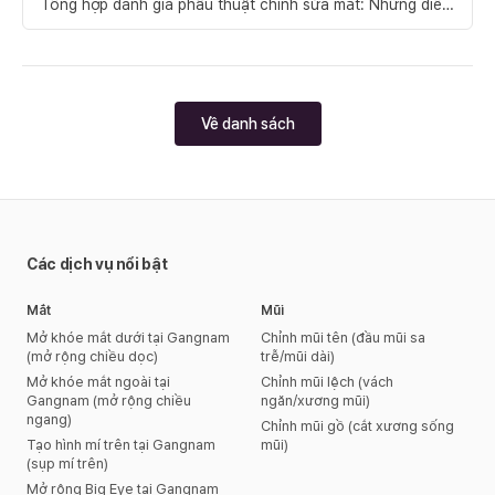
Tổng hợp đánh giá phẫu thuật chỉnh sửa mắt: Những điểm
mấu chốt để thành công từ Thẩm mỹ Hyundai
Về danh sách
Các dịch vụ nổi bật
Mắt
Mũi
Mở khóe mắt dưới tại Gangnam
Chỉnh mũi tên (đầu mũi sa
(mở rộng chiều dọc)
trễ/mũi dài)
Mở khóe mắt ngoài tại
Chỉnh mũi lệch (vách
Gangnam (mở rộng chiều
ngăn/xương mũi)
ngang)
Chỉnh mũi gồ (cắt xương sống
Tạo hình mí trên tại Gangnam
mũi)
(sụp mí trên)
Mở rộng Big Eye tại Gangnam