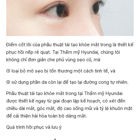
Điểm cốt lõi của phẫu thuật tái tạo khóe mắt trong là thiết kế
phục hồi nếp rẻ quạt. Tại Thẩm mỹ Hyundai, chúng tôi
không chỉ đơn giản che phủ vùng sẹo cũ, mà
① loại bỏ mô sẹo bị tổn thương một cách tinh tế, và
② sử dụng phần da còn lại để tạo lại đường cong tự nhiên.
Phẫu thuật tái tạo khóe mắt trong tại Thẩm mỹ Hyundai
được thiết kế ngay từ giai đoạn lập kế hoạch, có xét đến
chiều dài mắt, góc mắt, độ cao sống mũi và tỷ lệ khuôn mặt
để cải thiện hài hòa toàn bộ dáng mắt.
Quá trình hồi phục và lưu ý