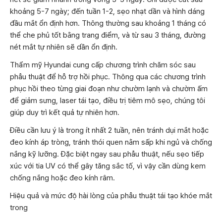
khoảng 5-7 ngày; đến tuần 1-2, sẹo nhạt dần và hình dáng
đầu mắt ổn định hơn. Thông thường sau khoảng 1 tháng có
thể che phủ tốt bằng trang điểm, và từ sau 3 tháng, đường
nét mắt tự nhiên sẽ dần ổn định.
Thẩm mỹ Hyundai cung cấp chương trình chăm sóc sau
phẫu thuật để hỗ trợ hồi phục. Thông qua các chương trình
phục hồi theo từng giai đoạn như chườm lạnh và chườm ấm
để giảm sưng, laser tái tạo, điều trị tiêm mô sẹo, chúng tôi
giúp duy trì kết quả tự nhiên hơn.
Điều cần lưu ý là trong ít nhất 2 tuần, nên tránh dụi mắt hoặc
đeo kính áp tròng, tránh thói quen nằm sấp khi ngủ và chống
nắng kỹ lưỡng. Đặc biệt ngay sau phẫu thuật, nếu sẹo tiếp
xúc với tia UV có thể gây tăng sắc tố, vì vậy cần dùng kem
chống nắng hoặc đeo kính râm.
Hiệu quả và mức độ hài lòng của phẫu thuật tái tạo khóe mắt
trong