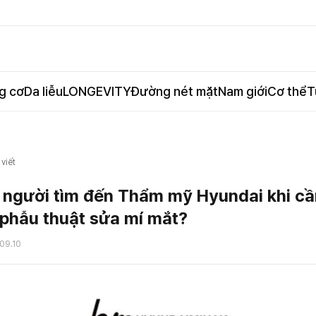
g cơ
Da liễu
LONGEVITY
Đường nét mặt
Nam giới
Cơ thể
T
 viết
u người tìm đến Thẩm mỹ Hyundai khi c
 phẫu thuật sửa mí mắt?
09.10