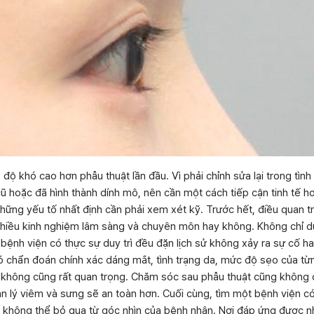
độ khó cao hơn phẫu thuật lần đầu. Vì phải chỉnh sửa lại trong tình
ũ hoặc đã hình thành dính mô, nên cần một cách tiếp cận tinh tế hơn
hững yếu tố nhất định cần phải xem xét kỹ. Trước hết, điều quan t
nhiều kinh nghiệm lâm sàng và chuyên môn hay không. Không chỉ dừ
bệnh viện có thực sự duy trì đều đặn lịch sử không xảy ra sự cố h
ó chẩn đoán chính xác dáng mắt, tình trạng da, mức độ sẹo của từ
 không cũng rất quan trọng. Chăm sóc sau phẫu thuật cũng không
n lý viêm và sưng sẽ an toàn hơn. Cuối cùng, tìm một bệnh viện có
ố không thể bỏ qua từ góc nhìn của bệnh nhân. Nơi đáp ứng được n