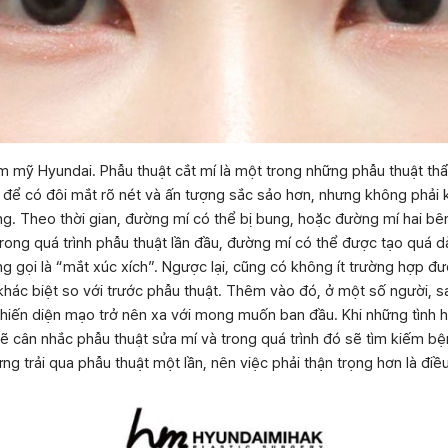
m mỹ Hyundai. Phẫu thuật cắt mí là một trong những phẫu thuật th
 để có đôi mắt rõ nét và ấn tượng sắc sảo hơn, nhưng không phải 
ng. Theo thời gian, đường mí có thể bị bung, hoặc đường mí hai b
trong quá trình phẫu thuật lần đầu, đường mí có thể được tạo quá dà
g gọi là “mắt xúc xích”. Ngược lại, cũng có không ít trường hợp đ
hác biệt so với trước phẫu thuật. Thêm vào đó, ở một số người, s
hiến diện mạo trở nên xa với mong muốn ban đầu. Khi những tình h
ẽ cân nhắc phẫu thuật sửa mí và trong quá trình đó sẽ tìm kiếm bệ
ừng trải qua phẫu thuật một lần, nên việc phải thận trọng hơn là điề