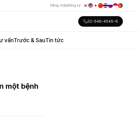
Đăng nhập
Đăng ký
02-546-4545~6
ư vấn
Trước & Sau
Tin tức
ần một bệnh