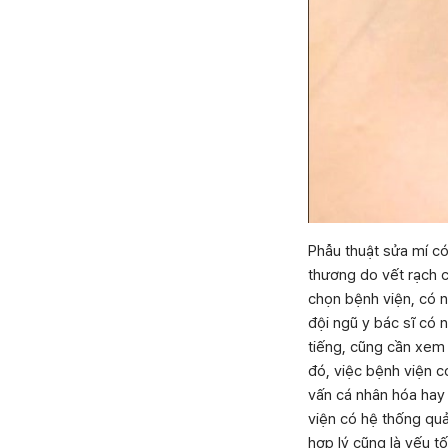
Phẫu thuật sửa mí có 
thương do vết rạch c
chọn bệnh viện, có n
đội ngũ y bác sĩ có 
tiếng, cũng cần xem 
đó, việc bệnh viện c
vấn cá nhân hóa hay
viện có hệ thống quả
hợp lý cũng là yếu t