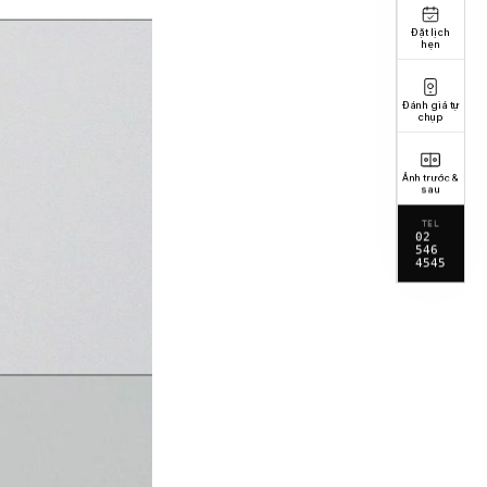
Đặt lịch
hẹn
Đánh giá tự
chụp
Ảnh trước &
sau
TEL
02
546
4545