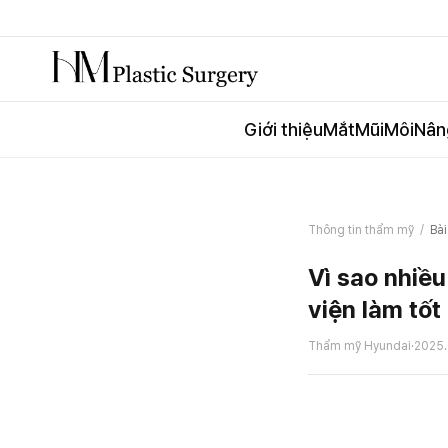
Giới thiệu
Mắt
Mũi
Môi
Nân
Thông tin thẩm mỹ
/
Bài
Vì sao nhiề
viện làm tốt
Thẩm mỹ Hyundai
·
2025.