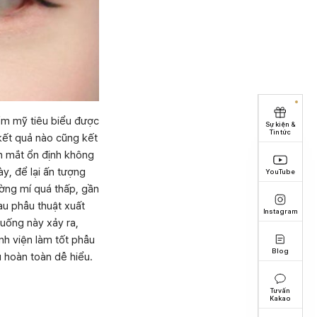
ẩm mỹ tiêu biểu được
Sự kiện &
Tin tức
kết quả nào cũng kết
ên mắt ổn định không
y, để lại ấn tượng
YouTube
ường mí quá thấp, gần
au phẫu thuật xuất
Instagram
uống này xảy ra,
nh viện làm tốt phẫu
Blog
u hoàn toàn dễ hiểu.
Tư vấn
Kakao