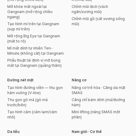
Mở khóe mắt ngoài tại
Chỉnh mũi lệch (vách
Gangnam (mở rộng chiều
ngăn/xương mũi)
ngang)
Chỉnh mũi gồ (cắt xương sống
Tạo hình mí trên tại Gangnam
mũi)
(sụp mí trên)
Mở rộng Big Eye tại Gangnam
(mắt to rõ)
Mí mắt dính tự nhiên Ten-
Minute (không cắt) tại Gangnam
Phẫu thuật tái định vị mỡ bọng
mắt tại Gangnam (quầng thâm)
Đường nét mặt
Nâng cơ
Tạo hình đường viền — thu gọn
Nâng cơ trẻ hóa · Căng da mặt
hàm vuông (V-line)
SMAS
Thu gọn gò má (gò má
Căng chỉ bám dính (má/đường
trước/bên)
hàm)
Tạo hình cằm (cằm lẹm/cằm
Mini lifting (nâng SMAS một
nhô)
phần)
Da liễu
Nam giới · Cơ thể