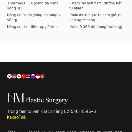
Thermage FLX (căng da bằng
Thẩm mỹ mắt nam (đường nét
sóng RF)
tự nhiên)
Nâng cơ Onda (căng da bằng vi
Phẫu thuật ngực to nam giới (thu
sóng)
nhỏ ngực nam)
Nâng cơ da · Ultherapy Prime
Hút mỡ 360 độ (bụng/eo/lưng)
Trung tâm tư vấn khách hàng
02-546-4545~6
KakaoTalk