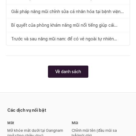
thô và tù
Giải pháp nâng mũi chỉnh sửa cá nhân hóa tại bệnh viện
thực hiện tốt phẫu thuật sửa mũi
Bí quyết của phòng khám nâng mũi nổi tiếng giúp cải
thiện đồng thời chức năng và thẩm mỹ
Trước và sau nâng mũi nam: để có vẻ ngoài tự nhiên
nhưng mạnh mẽ
Về danh sách
Các dịch vụ nổi bật
Mắt
Mũi
Mở khóe mắt dưới tại Gangnam
Chỉnh mũi tên (đầu mũi sa
(mở rộng chiều dọc)
trễ/mũi dài)