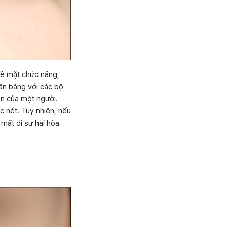
về mặt chức năng,
ân bằng với các bộ
ên của một người.
 nét. Tuy nhiên, nếu
 mất đi sự hài hòa