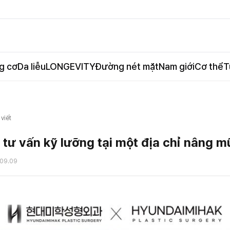
g cơ
Da liễu
LONGEVITY
Đường nét mặt
Nam giới
Cơ thể
T
 viết
tư vấn kỹ lưỡng tại một địa chỉ nâng mũ
09.09