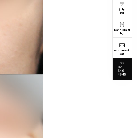
Đặt lịch
hẹn
Đánh giá tự
chụp
Ảnh trước &
sau
TEL
02
546
4545