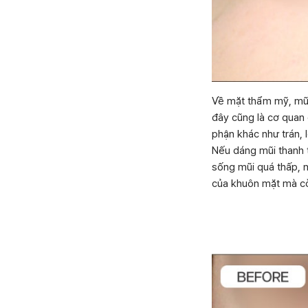
Về mặt thẩm mỹ, mũi
đây cũng là cơ quan 
phận khác như trán, 
Nếu dáng mũi thanh 
sống mũi quá thấp, m
của khuôn mặt mà cò