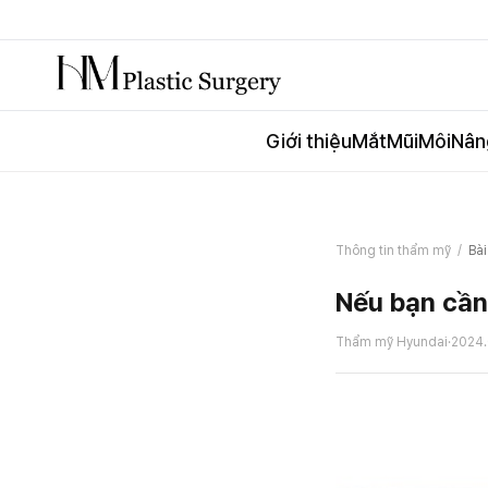
Giới thiệu
Mắt
Mũi
Môi
Nân
Thông tin thẩm mỹ
/
Bài
Nếu bạn cần 
Thẩm mỹ Hyundai
·
2024.