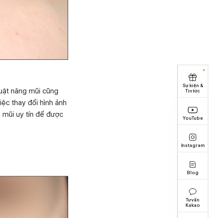
Sự kiện &
huật nâng mũi cũng
Tin tức
iệc thay đổi hình ảnh
g mũi uy tín để được
YouTube
Instagram
Blog
Tư vấn
Kakao