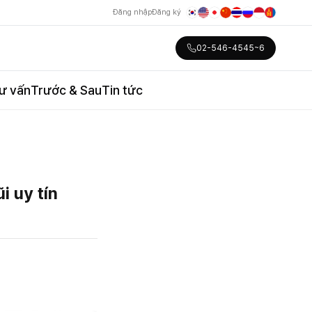
Đăng nhập
Đăng ký
02-546-4545~6
ư vấn
Trước & Sau
Tin tức
i uy tín