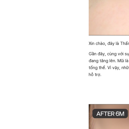
Xin chào, đây là Th
Gần đây, cùng với s
đang tăng lên. Mũi l
tổng thể. Vì vậy, nh
hỗ trợ.