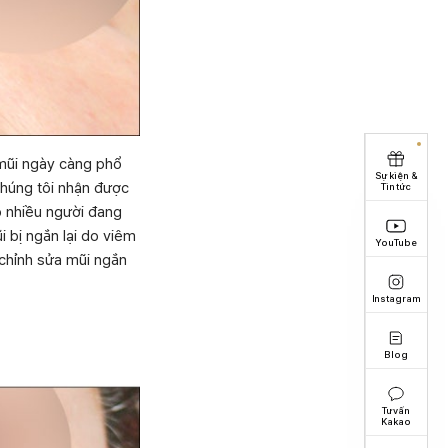
 mũi ngày càng phổ
Sự kiện &
chúng tôi nhận được
Tin tức
ó nhiều người đang
 bị ngắn lại do viêm
YouTube
 chỉnh sửa mũi ngắn
Instagram
Blog
Tư vấn
Kakao