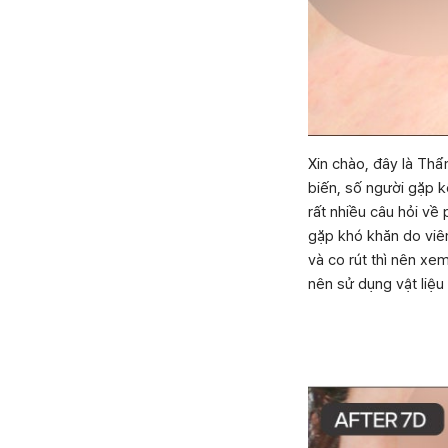
Xin chào, đây là Thẩ
biến, số người gặp 
rất nhiều câu hỏi về
gặp khó khăn do viêm
và co rút thì nên xe
nên sử dụng vật liệu