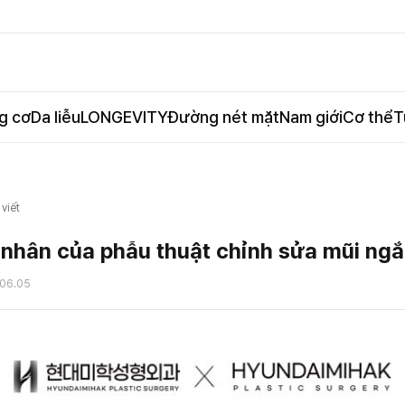
g cơ
Da liễu
LONGEVITY
Đường nét mặt
Nam giới
Cơ thể
T
 viết
nhân của phẫu thuật chỉnh sửa mũi ngắn
06.05