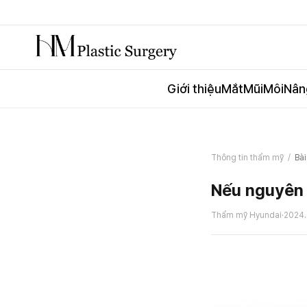
Giới thiệu
Mắt
Mũi
Môi
Nân
Thông tin thẩm mỹ
/
Bài
Nếu nguyên 
Thẩm mỹ Hyundai
·
2024.