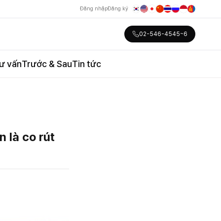
Đăng nhập
Đăng ký
02-546-4545~6
ư vấn
Trước & Sau
Tin tức
 là co rút