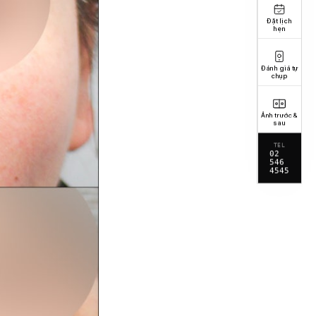
Đặt lịch
hẹn
Đánh giá tự
chụp
Ảnh trước &
sau
TEL
02
546
4545