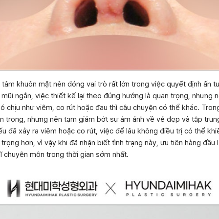
g tâm khuôn mặt nên đóng vai trò rất lớn trong việc quyết định ấn t
 mũi ngắn, việc thiết kế lại theo đúng hướng là quan trọng, nhưng 
ó chịu như viêm, co rút hoặc đau thì câu chuyện có thể khác. Tro
an trọng, nhưng nên tạm giảm bớt sự ám ảnh về vẻ đẹp và tập trun
nếu đã xảy ra viêm hoặc co rút, việc để lâu không điều trị có thể k
trọng hơn, vì vậy khi đã nhận biết tình trạng này, ưu tiên hàng đầu
ĩ chuyên môn trong thời gian sớm nhất.