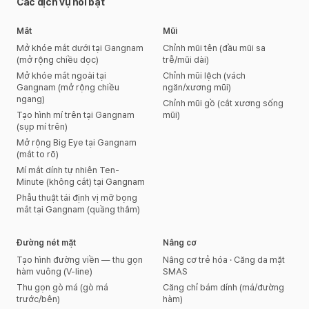
Các dịch vụ nổi bật
Mắt
Mũi
Mở khóe mắt dưới tại Gangnam
Chỉnh mũi tên (đầu mũi sa
(mở rộng chiều dọc)
trễ/mũi dài)
Mở khóe mắt ngoài tại
Chỉnh mũi lệch (vách
Gangnam (mở rộng chiều
ngăn/xương mũi)
ngang)
Chỉnh mũi gồ (cắt xương sống
Tạo hình mí trên tại Gangnam
mũi)
(sụp mí trên)
Mở rộng Big Eye tại Gangnam
(mắt to rõ)
Mí mắt dính tự nhiên Ten-
Minute (không cắt) tại Gangnam
Phẫu thuật tái định vị mỡ bọng
mắt tại Gangnam (quầng thâm)
Đường nét mặt
Nâng cơ
Tạo hình đường viền — thu gọn
Nâng cơ trẻ hóa · Căng da mặt
hàm vuông (V-line)
SMAS
Thu gọn gò má (gò má
Căng chỉ bám dính (má/đường
trước/bên)
hàm)