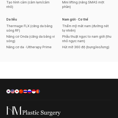
Tạo hình cằm (cằm lẹm/cằm
Mini lifting (nâng SMAS một
nhô)
phần)
Da liễu
Nam giới · Cơ thể
Thermage FLX (căng da bằng
Thẩm mỹ mắt nam (đường nét
sóng RF)
tự nhiên)
Nâng cơ Onda (căng da bằng vi
Phẫu thuật ngực to nam giới (thu
sóng)
nhỏ ngực nam)
Nâng cơ da · Ultherapy Prime
Hút mỡ 360 độ (bụng/eo/lưng)