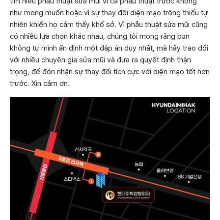
tìm hiểu phẫu thuật sửa mũi vì ca phẫu thuật trước không
như mong muốn hoặc vì sự thay đổi diện mạo trông thiếu tự
nhiên khiến họ cảm thấy khổ sở. Vì phẫu thuật sửa mũi cũng
có nhiều lựa chọn khác nhau, chúng tôi mong rằng bạn
không tự mình ấn định một đáp án duy nhất, mà hãy trao đổi
với nhiều chuyên gia sửa mũi và đưa ra quyết định thận
trọng, để đón nhận sự thay đổi tích cực với diện mạo tốt hơn
trước. Xin cảm ơn.