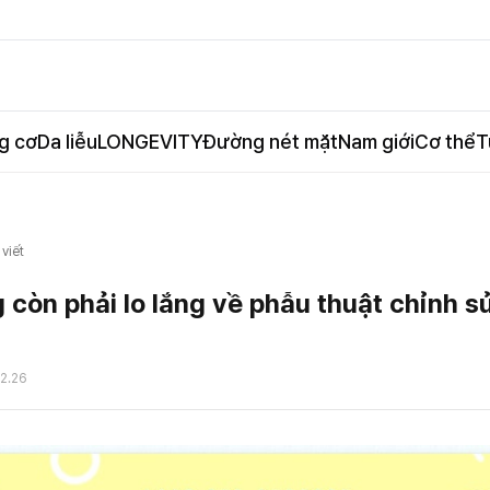
g cơ
Da liễu
LONGEVITY
Đường nét mặt
Nam giới
Cơ thể
T
 viết
 còn phải lo lắng về phẫu thuật chỉnh 
12.26