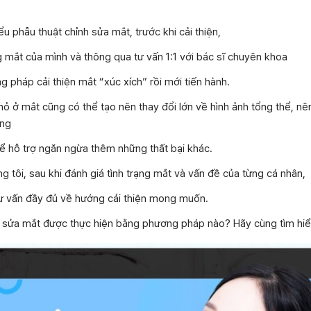
u phẫu thuật chỉnh sửa mắt, trước khi cải thiện,
g mắt của mình và thông qua tư vấn 1:1 với bác sĩ chuyên khoa
g pháp cải thiện mắt “xúc xích” rồi mới tiến hành.
nhỏ ở mắt cũng có thể tạo nên thay đổi lớn về hình ảnh tổng thể, nê
ọng
hể hỗ trợ ngăn ngừa thêm những thất bại khác.
 tôi, sau khi đánh giá tình trạng mắt và vấn đề của từng cá nhân,
tư vấn đầy đủ về hướng cải thiện mong muốn.
h sửa mắt được thực hiện bằng phương pháp nào? Hãy cùng tìm hiể