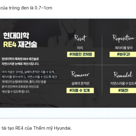
 của tròng đen là 0.7~1cm
ề tái tạo RE4 của Thẩm mỹ Hyundai.