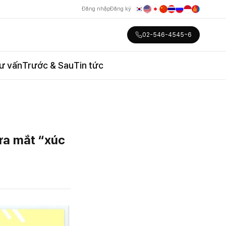
Đăng nhập
Đăng ký
02-546-4545~6
ư vấn
Trước & Sau
Tin tức
sửa mắt “xúc