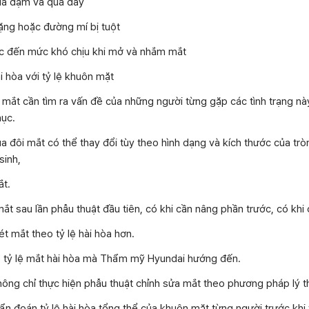
quá đậm và quá dày
nặng hoặc đường mí bị tuột
c đến mức khó chịu khi mở và nhắm mắt
i hòa với tỷ lệ khuôn mặt
 mắt cần tìm ra vấn đề của những người từng gặp các tình trạng này
hục.
a đôi mắt có thể thay đổi tùy theo hình dạng và kích thước của trò
sinh,
ắt.
ắt sau lần phẫu thuật đầu tiên, có khi cần nâng phần trước, có khi
ét mắt theo tỷ lệ hài hòa hơn.
ề tỷ lệ mắt hài hòa mà Thẩm mỹ Hyundai hướng đến.
ng chỉ thực hiện phẫu thuật chỉnh sửa mắt theo phương pháp lý t
ẩn đoán tỷ lệ hài hòa tổng thể của khuôn mặt từng người trước khi 