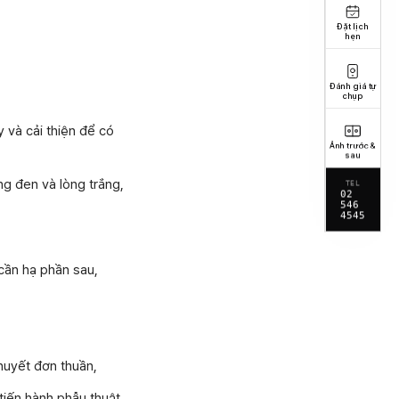
Đặt lịch
hẹn
Đánh giá tự
chụp
 và cải thiện để có
Ảnh trước &
sau
ng đen và lòng trắng,
TEL
02
546
4545
 cần hạ phần sau,
huyết đơn thuần,
tiến hành phẫu thuật.