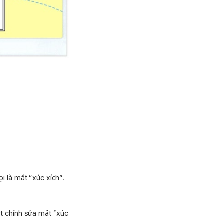
 là mắt “xúc xích”.
ật chỉnh sửa mắt “xúc