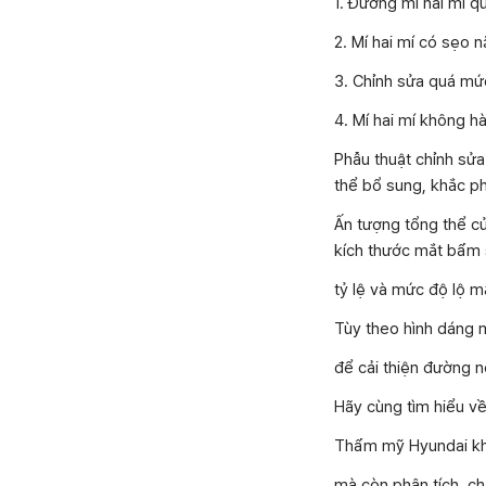
1. Đường mí hai mí 
2. Mí hai mí có sẹo 
3. Chỉnh sửa quá mứ
4. Mí hai mí không hà
Phẫu thuật chỉnh sửa
thể bổ sung, khắc p
Ấn tượng tổng thể củ
kích thước mắt bẩm 
tỷ lệ và mức độ lộ m
Tùy theo hình dáng m
để cải thiện đường n
Hãy cùng tìm hiểu v
Thẩm mỹ Hyundai khô
mà còn phân tích, ch