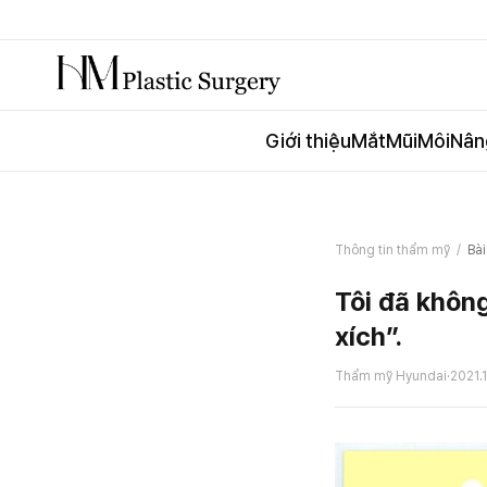
Giới thiệu
Mắt
Mũi
Môi
Nân
Thông tin thẩm mỹ
/
Bài
Tôi đã không
xích”.
Thẩm mỹ Hyundai
·
2021.