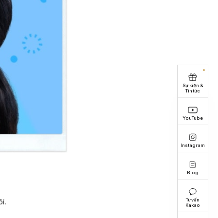
Sự kiện &
Tin tức
YouTube
Instagram
Blog
Tư vấn
i.
Kakao