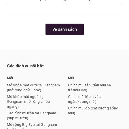
nào?
Về danh sách
Các dịch vụ nổi bật
Mắt
Mũi
Mở khóe mắt dưới tại Gangnam
Chỉnh mũi tên (đầu mũi sa
(mở rộng chiều dọc)
trễ/mũi dài)
Mở khóe mắt ngoài tại
Chỉnh mũi lệch (vách
Gangnam (mở rộng chiều
ngăn/xương mũi)
ngang)
Chỉnh mũi gồ (cắt xương sống
Tạo hình mí trên tại Gangnam
mũi)
(sụp mí trên)
Mở rộng Big Eye tại Gangnam