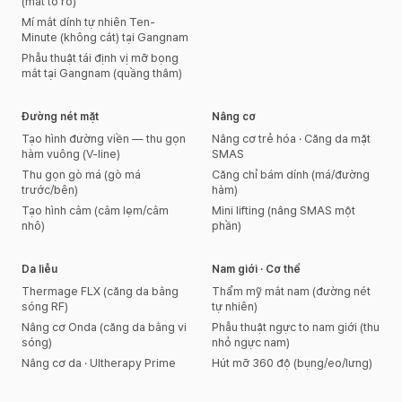
(mắt to rõ)
Mí mắt dính tự nhiên Ten-
Minute (không cắt) tại Gangnam
Phẫu thuật tái định vị mỡ bọng
mắt tại Gangnam (quầng thâm)
Đường nét mặt
Nâng cơ
Tạo hình đường viền — thu gọn
Nâng cơ trẻ hóa · Căng da mặt
hàm vuông (V-line)
SMAS
Thu gọn gò má (gò má
Căng chỉ bám dính (má/đường
trước/bên)
hàm)
Tạo hình cằm (cằm lẹm/cằm
Mini lifting (nâng SMAS một
nhô)
phần)
Da liễu
Nam giới · Cơ thể
Thermage FLX (căng da bằng
Thẩm mỹ mắt nam (đường nét
sóng RF)
tự nhiên)
Nâng cơ Onda (căng da bằng vi
Phẫu thuật ngực to nam giới (thu
sóng)
nhỏ ngực nam)
Nâng cơ da · Ultherapy Prime
Hút mỡ 360 độ (bụng/eo/lưng)