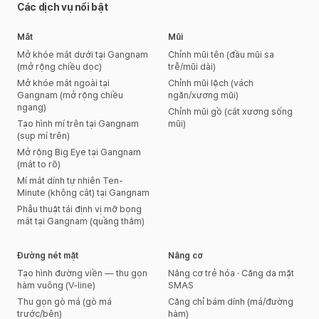
Các dịch vụ nổi bật
Mắt
Mũi
Mở khóe mắt dưới tại Gangnam
Chỉnh mũi tên (đầu mũi sa
(mở rộng chiều dọc)
trễ/mũi dài)
Mở khóe mắt ngoài tại
Chỉnh mũi lệch (vách
Gangnam (mở rộng chiều
ngăn/xương mũi)
ngang)
Chỉnh mũi gồ (cắt xương sống
Tạo hình mí trên tại Gangnam
mũi)
(sụp mí trên)
Mở rộng Big Eye tại Gangnam
(mắt to rõ)
Mí mắt dính tự nhiên Ten-
Minute (không cắt) tại Gangnam
Phẫu thuật tái định vị mỡ bọng
mắt tại Gangnam (quầng thâm)
Đường nét mặt
Nâng cơ
Tạo hình đường viền — thu gọn
Nâng cơ trẻ hóa · Căng da mặt
hàm vuông (V-line)
SMAS
Thu gọn gò má (gò má
Căng chỉ bám dính (má/đường
trước/bên)
hàm)