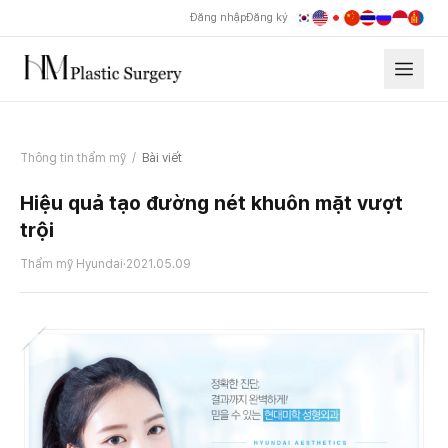
Đăng nhập
Đăng ký
Thông tin thẩm mỹ
/
Bài viết
Hiệu quả tạo đường nét khuôn mặt vượt
trội
Thẩm mỹ Hyundai
·
2021.05.09