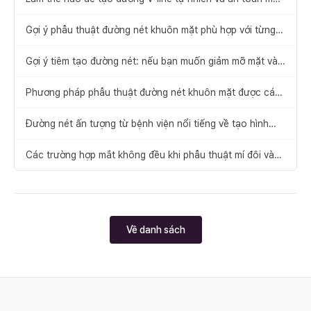
không cần phẫu thuật thu gọn gò má
Gợi ý phẫu thuật đường nét khuôn mặt phù hợp với từng
trường hợp
Gợi ý tiêm tạo đường nét: nếu bạn muốn giảm mỡ mặt và
tìm lại V-line
Phương pháp phẫu thuật đường nét khuôn mặt được cá
nhân hóa
Đường nét ấn tượng từ bệnh viện nổi tiếng về tạo hình
đường nét gương mặt
Các trường hợp mắt không đều khi phẫu thuật mí đôi và
cách khắc phục
Về danh sách