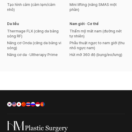
Tạo hình cằm (cằm lẹm/cằm
Mini lifting (nâng SMAS một
nhô)
phần)
Da liễu
Nam giới · Cơ thể
Thermage FLX (căng da bằng
Thẩm mỹ mắt nam (đường nét
sóng RF)
tự nhiên)
Nâng cơ Onda (căng da bằng vi
Phẫu thuật ngực to nam giới (thu
sóng)
nhỏ ngực nam)
Nâng cơ da · Ultherapy Prime
Hút mỡ 360 độ (bụng/eo/lưng)