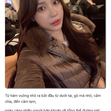
Từ hàm vuông nhô ra bắt đầu từ dưới tai, gò má nhô, cằm
chìa, đến cằm lẹm,
ngày càng nhiều người băn khoăn về tổng thể đường nét