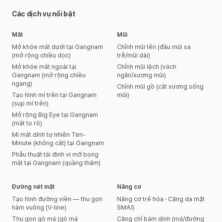
Các dịch vụ nổi bật
Mắt
Mũi
Mở khóe mắt dưới tại Gangnam
Chỉnh mũi tên (đầu mũi sa
(mở rộng chiều dọc)
trễ/mũi dài)
Mở khóe mắt ngoài tại
Chỉnh mũi lệch (vách
Gangnam (mở rộng chiều
ngăn/xương mũi)
ngang)
Chỉnh mũi gồ (cắt xương sống
Tạo hình mí trên tại Gangnam
mũi)
(sụp mí trên)
Mở rộng Big Eye tại Gangnam
(mắt to rõ)
Mí mắt dính tự nhiên Ten-
Minute (không cắt) tại Gangnam
Phẫu thuật tái định vị mỡ bọng
mắt tại Gangnam (quầng thâm)
Đường nét mặt
Nâng cơ
Tạo hình đường viền — thu gọn
Nâng cơ trẻ hóa · Căng da mặt
hàm vuông (V-line)
SMAS
Thu gọn gò má (gò má
Căng chỉ bám dính (má/đường