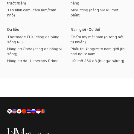
trước/bên)
hàm)
Tạo hình cằm (cằm lẹm/cằm
Mini lifting (nâng SMAS một
nhô)
phần)
Da liễu
Nam giới · Cơ thể
Thermage FLX (căng da bằng
Thẩm mỹ mắt nam (đường nét
sóng RF)
tự nhiên)
Nâng cơ Onda (căng da bằng vi
Phẫu thuật ngực to nam giới (thu
sóng)
nhỏ ngực nam)
Nâng cơ da · Ultherapy Prime
Hút mỡ 360 độ (bụng/eo/lưng)