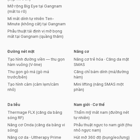
Mở rộng Big Eye tại Gangnam
(mắt to rõ)
Mí mắt dính tự nhiên Ten-
Minute (không cắt) tại Gangnam
Phẫu thuật tái định vị mỡ bọng
mắt tại Gangnam (quầng thâm)
Đường nét mặt
Nâng cơ
Tạo hình đường viền — thu gọn
Nâng cơ trẻ hóa · Căng da mặt
hàm vuông (V-line)
SMAS
Thu gọn gò má (gò má
Căng chỉ bám dính (má/đường
trước/bên)
hàm)
Tạo hình cằm (cằm lẹm/cằm
Mini lifting (nâng SMAS một
nhô)
phần)
Da liễu
Nam giới · Cơ thể
Thermage FLX (căng da bằng
Thẩm mỹ mắt nam (đường nét
sóng RF)
tự nhiên)
Nâng cơ Onda (căng da bằng vi
Phẫu thuật ngực to nam giới (thu
sóng)
nhỏ ngực nam)
Nâng cơ da · Ultherapy Prime
Hút mỡ 360 độ (bụng/eo/lưng)