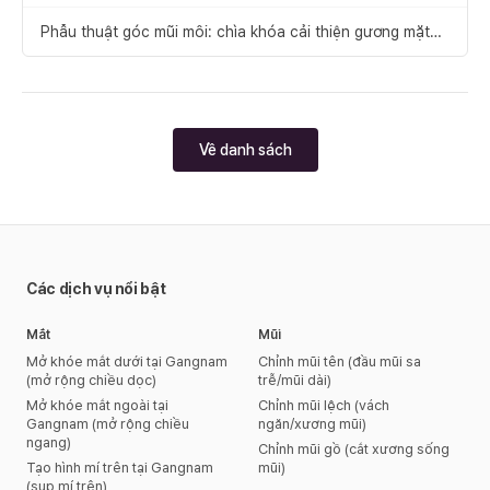
để xảy ra thất bại
Phẫu thuật góc mũi môi: chìa khóa cải thiện gương mặt
cân đối
Về danh sách
Các dịch vụ nổi bật
Mắt
Mũi
Mở khóe mắt dưới tại Gangnam
Chỉnh mũi tên (đầu mũi sa
(mở rộng chiều dọc)
trễ/mũi dài)
Mở khóe mắt ngoài tại
Chỉnh mũi lệch (vách
Gangnam (mở rộng chiều
ngăn/xương mũi)
ngang)
Chỉnh mũi gồ (cắt xương sống
Tạo hình mí trên tại Gangnam
mũi)
(sụp mí trên)