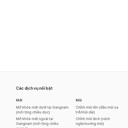
Các dịch vụ nổi bật
Mắt
Mũi
Mở khóe mắt dưới tại Gangnam
Chỉnh mũi tên (đầu mũi sa
(mở rộng chiều dọc)
trễ/mũi dài)
Mở khóe mắt ngoài tại
Chỉnh mũi lệch (vách
Gangnam (mở rộng chiều
ngăn/xương mũi)