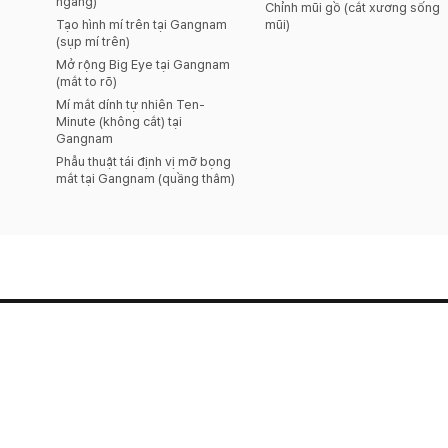
ngang)
Chỉnh mũi gồ (cắt xương sống
Tạo hình mí trên tại Gangnam
mũi)
(sụp mí trên)
Mở rộng Big Eye tại Gangnam
(mắt to rõ)
Mí mắt dính tự nhiên Ten-
Minute (không cắt) tại
Gangnam
Phẫu thuật tái định vị mỡ bọng
mắt tại Gangnam (quầng thâm)