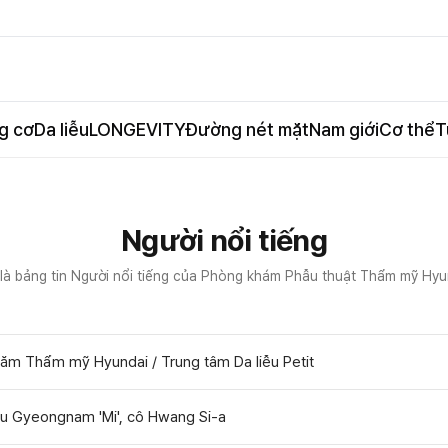
g cơ
Da liễu
LONGEVITY
Đường nét mặt
Nam giới
Cơ thể
T
Người nổi tiếng
là bảng tin Người nổi tiếng của Phòng khám Phẫu thuật Thẩm mỹ Hyu
hăm Thẩm mỹ Hyundai / Trung tâm Da liễu Petit
u Gyeongnam 'Mi', cô Hwang Si-a