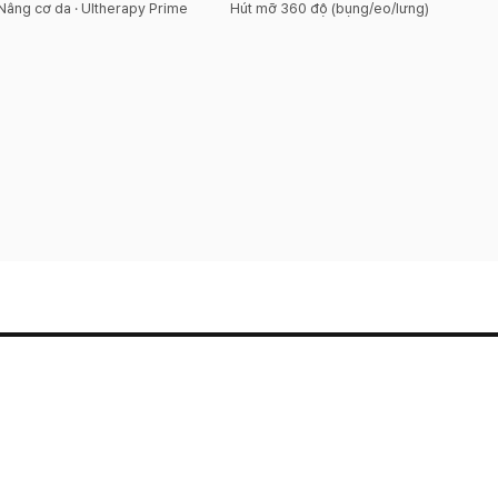
Nâng cơ da · Ultherapy Prime
Hút mỡ 360 độ (bụng/eo/lưng)
Điều khoản dịch vụ
Chính sách bảo mật