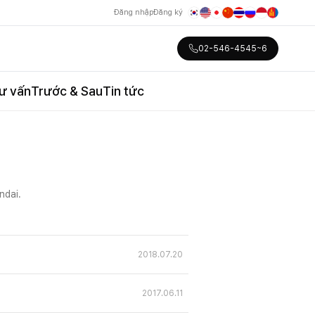
Đăng nhập
Đăng ký
02-546-4545~6
ư vấn
Trước & Sau
Tin tức
ndai.
2018.07.20
2017.06.11