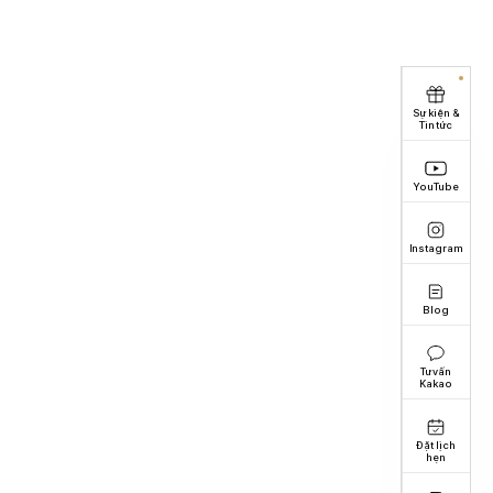
Sự kiện &
Tin tức
YouTube
Instagram
Blog
Tư vấn
Kakao
Đặt lịch
hẹn