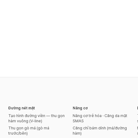
Đường nét mặt
Nâng cơ
Tạo hình đường viền — thu gọn
Nâng cơ trẻ hóa · Căng da mặt
hàm vuông (V-line)
SMAS
Thu gọn gò má (gò má
Căng chỉ bám dính (má/đường
trước/bên)
hàm)