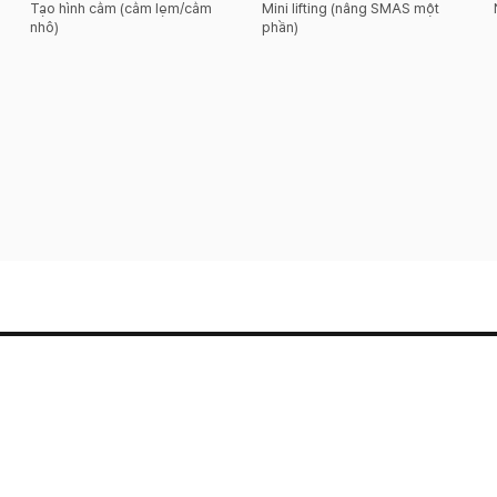
Tạo hình cằm (cằm lẹm/cằm
Mini lifting (nâng SMAS một
nhô)
phần)
Tầng 2 & 6, Tòa nhà Suil, 114 Dosan-daero, Gangnam-gu, Seoul
Thẩm mỹ Hyundai