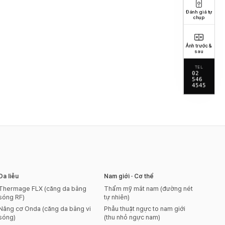
Đánh giá tự
chụp
Ảnh trước &
sau
TEL
02
546
4545
Da liễu
Nam giới · Cơ thể
Thermage FLX (căng da bằng
Thẩm mỹ mắt nam (đường nét
sóng RF)
tự nhiên)
Nâng cơ Onda (căng da bằng vi
Phẫu thuật ngực to nam giới
sóng)
(thu nhỏ ngực nam)