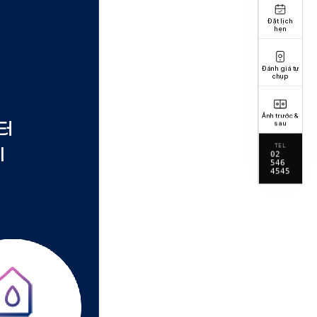
Đặt lịch
hẹn
Đánh giá tự
chụp
Ảnh trước &
sau
TEL
02
546
4545