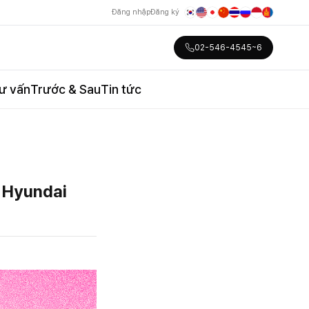
Đăng nhập
Đăng ký
02-546-4545~6
ư vấn
Trước & Sau
Tin tức
i Hyundai