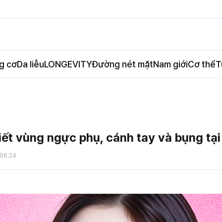
g cơ
Da liễu
LONGEVITY
Đường nét mặt
Nam giới
Cơ thể
T
iết vùng ngực phụ, cánh tay và bụng tạ
06.24