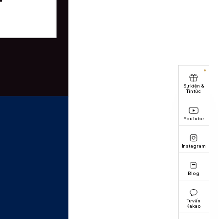
Sự kiện &
Tin tức
YouTube
Instagram
Blog
Tư vấn
Kakao