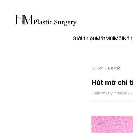
Giới thiệu
Mắt
Mũi
Môi
Nân
Sự kiện
/
Bài viết
Hút mỡ chi t
Thẩm mỹ Hyundai
·
2026.