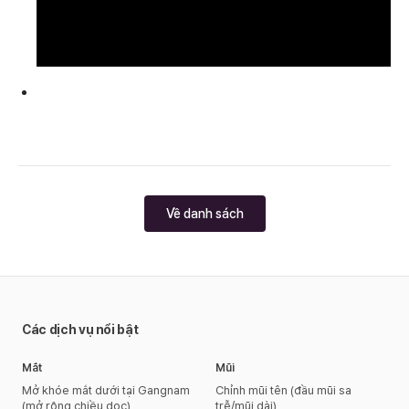
Về danh sách
Các dịch vụ nổi bật
Mắt
Mũi
Mở khóe mắt dưới tại Gangnam
Chỉnh mũi tên (đầu mũi sa
(mở rộng chiều dọc)
trễ/mũi dài)