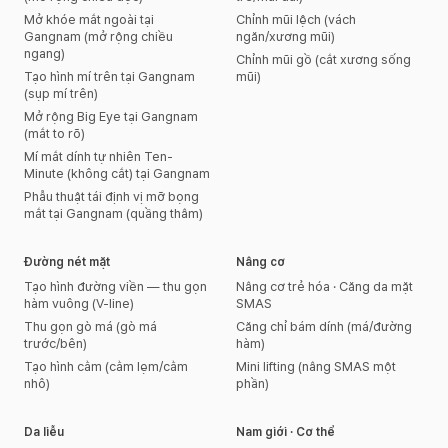
Mở khóe mắt ngoài tại
Chỉnh mũi lệch (vách
Gangnam (mở rộng chiều
ngăn/xương mũi)
ngang)
Chỉnh mũi gồ (cắt xương sống
Tạo hình mí trên tại Gangnam
mũi)
(sụp mí trên)
Mở rộng Big Eye tại Gangnam
(mắt to rõ)
Mí mắt dính tự nhiên Ten-
Minute (không cắt) tại Gangnam
Phẫu thuật tái định vị mỡ bọng
mắt tại Gangnam (quầng thâm)
Đường nét mặt
Nâng cơ
Tạo hình đường viền — thu gọn
Nâng cơ trẻ hóa · Căng da mặt
hàm vuông (V-line)
SMAS
Thu gọn gò má (gò má
Căng chỉ bám dính (má/đường
trước/bên)
hàm)
Tạo hình cằm (cằm lẹm/cằm
Mini lifting (nâng SMAS một
nhô)
phần)
Da liễu
Nam giới · Cơ thể