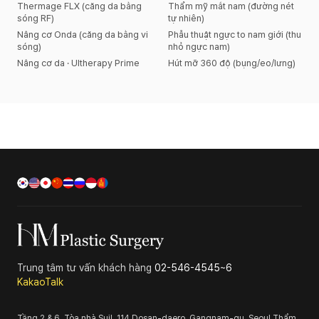
Thermage FLX (căng da bằng
Thẩm mỹ mắt nam (đường nét
sóng RF)
tự nhiên)
Nâng cơ Onda (căng da bằng vi
Phẫu thuật ngực to nam giới (thu
sóng)
nhỏ ngực nam)
Nâng cơ da · Ultherapy Prime
Hút mỡ 360 độ (bụng/eo/lưng)
Trung tâm tư vấn khách hàng
02-546-4545~6
KakaoTalk
Tầng 2 & 6, Tòa nhà Suil, 114 Dosan-daero, Gangnam-gu, Seoul
Thẩm