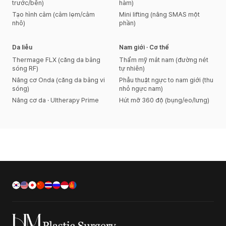
trước/bên)
hàm)
Tạo hình cằm (cằm lẹm/cằm
Mini lifting (nâng SMAS một
nhô)
phần)
Da liễu
Nam giới · Cơ thể
Thermage FLX (căng da bằng
Thẩm mỹ mắt nam (đường nét
sóng RF)
tự nhiên)
Nâng cơ Onda (căng da bằng vi
Phẫu thuật ngực to nam giới (thu
sóng)
nhỏ ngực nam)
Nâng cơ da · Ultherapy Prime
Hút mỡ 360 độ (bụng/eo/lưng)