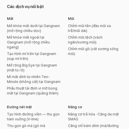
Các dịch vụ nổi bật
Mắt
Mũi
Mở khóe mắt dưới tại Gangnam
Chỉnh mũi tên (đầu mũi sa
(mở rộng chiều dọc)
trễ/mũi dài)
Mở khóe mắt ngoài tại
Chỉnh mũi lệch (vách
Gangnam (mở rộng chiều
ngăn/xương mũi)
ngang)
Chỉnh mũi gồ (cắt xương sống
Tạo hình mí trên tại Gangnam
mũi)
(sụp mí trên)
Mở rộng Big Eye tại Gangnam
(mắt to rõ)
Mí mắt dính tự nhiên Ten-
Minute (không cắt) tại Gangnam
Phẫu thuật tái định vị mỡ bọng
mắt tại Gangnam (quầng thâm)
Đường nét mặt
Nâng cơ
Tạo hình đường viền — thu gọn
Nâng cơ trẻ hóa · Căng da mặt
hàm vuông (V-line)
SMAS
Thu gọn gò má (gò má
Căng chỉ bám dính (má/đường