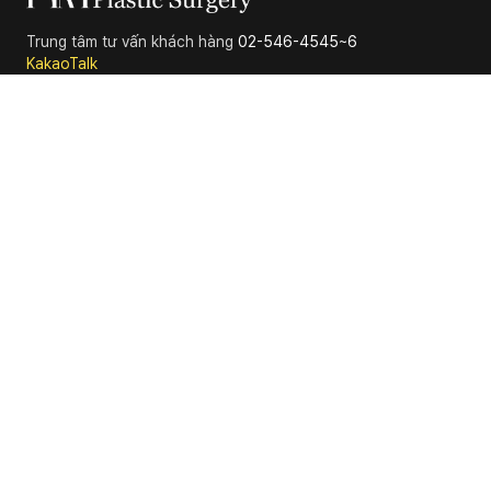
Trung tâm tư vấn khách hàng
02-546-4545~6
KakaoTalk
Tầng 2 & 6, Tòa nhà Suil, 114 Dosan-daero, Gangnam-gu, Seoul
Thẩm
mỹ Hyundai
Số đăng ký kinh doanh
211-09-53721
Trung tâm tư vấn khách hàng
02-546-4545~6
*
Ngày thường
: 10:00 ~ 19:00
*
Thứ Bảy
: 10:00 ~ 16:00
*
Thứ Năm
: 10:00 ~ 21:00
Nghỉ Chủ nhật và ngày lễ.
Điều khoản dịch vụ
Chính sách bảo mật
Đường đi
© 2019
Thẩm mỹ Hyundai
All rights reserved.