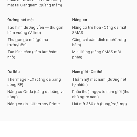
mắt tại Gangnam (quầng thâm)
Đường nét mặt
Nâng cơ
Tạo hình đường viền — thu gọn
Nâng cơ trẻ hóa · Căng da mặt
hàm vuông (V-line)
SMAS
Thu gọn gò má (gò má
Căng chỉ bám dính (má/đường
trước/bên)
hàm)
Tạo hình cằm (cằm lẹm/cằm
Mini lifting (nâng SMAS một
nhô)
phần)
Da liễu
Nam giới · Cơ thể
Thermage FLX (căng da bằng
Thẩm mỹ mắt nam (đường nét
sóng RF)
tự nhiên)
Nâng cơ Onda (căng da bằng vi
Phẫu thuật ngực to nam giới (thu
sóng)
nhỏ ngực nam)
Nâng cơ da · Ultherapy Prime
Hút mỡ 360 độ (bụng/eo/lưng)