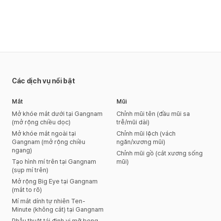
Các dịch vụ nổi bật
Mắt
Mũi
Mở khóe mắt dưới tại Gangnam
Chỉnh mũi tên (đầu mũi sa
(mở rộng chiều dọc)
trễ/mũi dài)
Mở khóe mắt ngoài tại
Chỉnh mũi lệch (vách
Gangnam (mở rộng chiều
ngăn/xương mũi)
ngang)
Chỉnh mũi gồ (cắt xương sống
Tạo hình mí trên tại Gangnam
mũi)
(sụp mí trên)
Mở rộng Big Eye tại Gangnam
(mắt to rõ)
Mí mắt dính tự nhiên Ten-
Minute (không cắt) tại Gangnam
Phẫu thuật tái định vị mỡ bọng