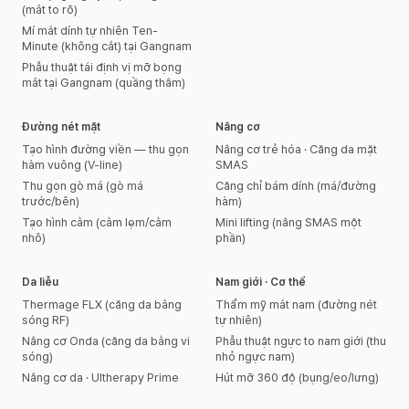
(mắt to rõ)
Mí mắt dính tự nhiên Ten-
Minute (không cắt) tại Gangnam
Phẫu thuật tái định vị mỡ bọng
mắt tại Gangnam (quầng thâm)
Đường nét mặt
Nâng cơ
Tạo hình đường viền — thu gọn
Nâng cơ trẻ hóa · Căng da mặt
hàm vuông (V-line)
SMAS
Thu gọn gò má (gò má
Căng chỉ bám dính (má/đường
trước/bên)
hàm)
Tạo hình cằm (cằm lẹm/cằm
Mini lifting (nâng SMAS một
nhô)
phần)
Da liễu
Nam giới · Cơ thể
Thermage FLX (căng da bằng
Thẩm mỹ mắt nam (đường nét
sóng RF)
tự nhiên)
Nâng cơ Onda (căng da bằng vi
Phẫu thuật ngực to nam giới (thu
sóng)
nhỏ ngực nam)
Nâng cơ da · Ultherapy Prime
Hút mỡ 360 độ (bụng/eo/lưng)