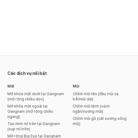
Các dịch vụ nổi bật
Mắt
Mũi
Mở khóe mắt dưới tại Gangnam
Chỉnh mũi tên (đầu mũi sa
(mở rộng chiều dọc)
trễ/mũi dài)
Mở khóe mắt ngoài tại
Chỉnh mũi lệch (vách
Gangnam (mở rộng chiều
ngăn/xương mũi)
ngang)
Chỉnh mũi gồ (cắt xương sống
Tạo hình mí trên tại Gangnam
mũi)
(sụp mí trên)
Mở rộng Big Eye tại Gangnam