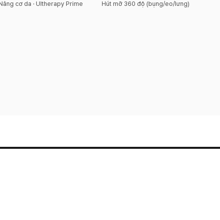
Nâng cơ da · Ultherapy Prime
Hút mỡ 360 độ (bụng/eo/lưng)
Điều khoản dịch vụ
Chính sách bảo mật