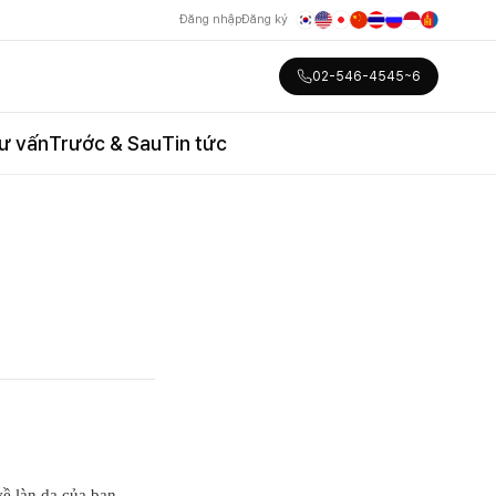
Đăng nhập
Đăng ký
02-546-4545~6
ư vấn
Trước & Sau
Tin tức
về làn da của bạn.