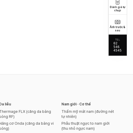
Đánh giá tự
chụp
Ảnh trước &
sau
TEL
02
546
4545
Da liễu
Nam giới · Cơ thể
Thermage FLX (căng da bằng
Thẩm mỹ mắt nam (đường nét
sóng RF)
tự nhiên)
Nâng cơ Onda (căng da bằng vi
Phẫu thuật ngực to nam giới
sóng)
(thu nhỏ ngực nam)