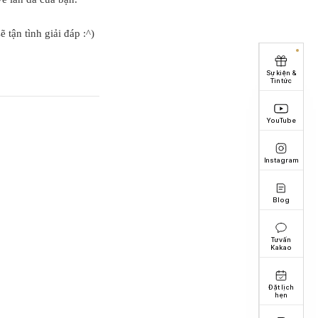
 tận tình giải đáp :^)
Sự kiện &
Tin tức
YouTube
Instagram
Blog
Tư vấn
Kakao
Đặt lịch
hẹn