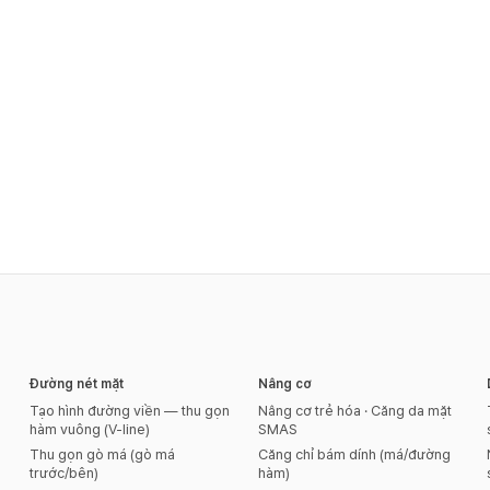
Đường nét mặt
Nâng cơ
Tạo hình đường viền — thu gọn
Nâng cơ trẻ hóa · Căng da mặt
hàm vuông (V-line)
SMAS
Thu gọn gò má (gò má
Căng chỉ bám dính (má/đường
trước/bên)
hàm)