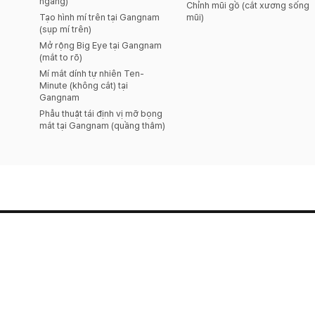
ngang)
Chỉnh mũi gồ (cắt xương sống
Tạo hình mí trên tại Gangnam
mũi)
(sụp mí trên)
Mở rộng Big Eye tại Gangnam
(mắt to rõ)
Mí mắt dính tự nhiên Ten-
Minute (không cắt) tại
Gangnam
Phẫu thuật tái định vị mỡ bọng
mắt tại Gangnam (quầng thâm)