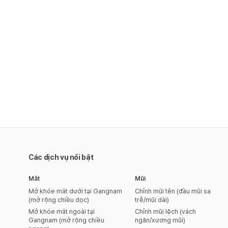
Các dịch vụ nổi bật
Mắt
Mũi
Mở khóe mắt dưới tại Gangnam
Chỉnh mũi tên (đầu mũi sa
(mở rộng chiều dọc)
trễ/mũi dài)
Mở khóe mắt ngoài tại
Chỉnh mũi lệch (vách
Gangnam (mở rộng chiều
ngăn/xương mũi)