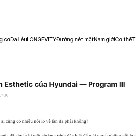
g cơ
Da liễu
LONGEVITY
Đường nét mặt
Nam giới
Cơ thể
T
h Esthetic của Hyundai — Program Ⅲ
04.10
ai cũng có nhiều nỗi lo về làn da phải không?
etic đã chuẩn bị một chương trình đặc biệt để giải quyết những nỗi lo 