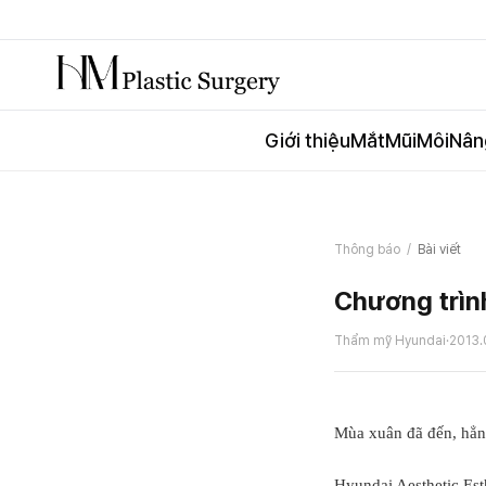
Giới thiệu
Mắt
Mũi
Môi
Nân
Thông báo
/
Bài viết
Chương trìn
Thẩm mỹ Hyundai
·
2013.
Mùa xuân đã đến, hẳn 
Hyundai Aesthetic Esth