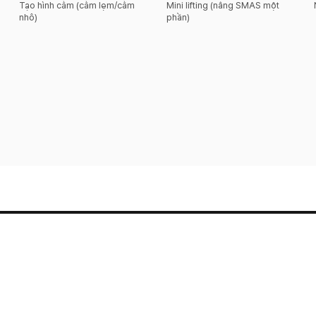
Tạo hình cằm (cằm lẹm/cằm
Mini lifting (nâng SMAS một
nhô)
phần)
Tầng 2 & 6, Tòa nhà Suil, 114 Dosan-daero, Gangnam-gu, Seoul
Thẩm mỹ Hyundai