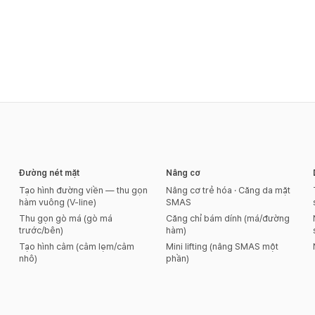
Đường nét mặt
Nâng cơ
Tạo hình đường viền — thu gọn
Nâng cơ trẻ hóa · Căng da mặt
hàm vuông (V-line)
SMAS
Thu gọn gò má (gò má
Căng chỉ bám dính (má/đường
trước/bên)
hàm)
Tạo hình cằm (cằm lẹm/cằm
Mini lifting (nâng SMAS một
nhô)
phần)