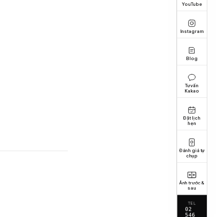
YouTube
Instagram
Blog
Tư vấn
Kakao
Đặt lịch
hẹn
Đánh giá tự
chụp
Ảnh trước &
sau
TEL
02
546