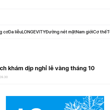
g cơ
Da liễu
LONGEVITY
Đường nét mặt
Nam giới
Cơ thể
T
ịch khám dịp nghỉ lễ vàng tháng 10
09.30