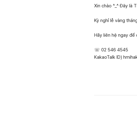
Xin chào ^_^ Đây là
Kỳ nghỉ lễ vàng thán
Hãy liên hệ ngay để đ
☏ 02 546 4545
KakaoTalk ID) hmih