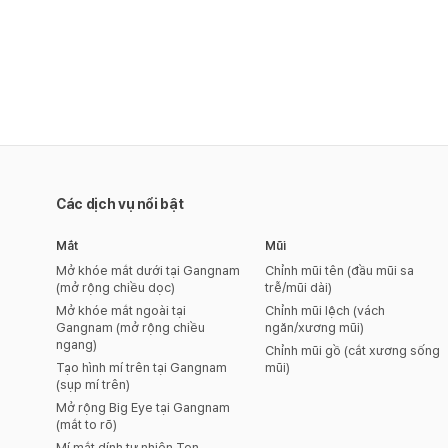
Các dịch vụ nổi bật
Mắt
Mũi
Mở khóe mắt dưới tại Gangnam
Chỉnh mũi tên (đầu mũi sa
(mở rộng chiều dọc)
trễ/mũi dài)
Mở khóe mắt ngoài tại
Chỉnh mũi lệch (vách
Gangnam (mở rộng chiều
ngăn/xương mũi)
ngang)
Chỉnh mũi gồ (cắt xương sống
Tạo hình mí trên tại Gangnam
mũi)
(sụp mí trên)
Mở rộng Big Eye tại Gangnam
(mắt to rõ)
Mí mắt dính tự nhiên Ten-