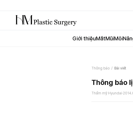
Giới thiệu
Mắt
Mũi
Môi
Nân
Thông báo
/
Bài viết
Thông báo l
Thẩm mỹ Hyundai
·
2014.