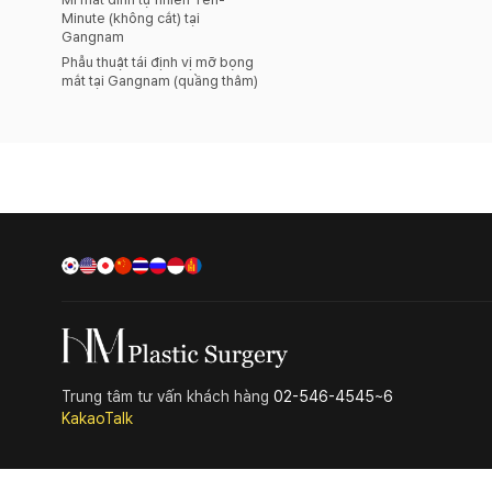
Minute (không cắt) tại
Gangnam
Phẫu thuật tái định vị mỡ bọng
mắt tại Gangnam (quầng thâm)
Trung tâm tư vấn khách hàng
02-546-4545~6
KakaoTalk