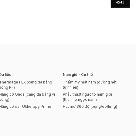
4545
Da liễu
Nam giới · Cơ thể
Thermage FLX (căng da bằng
Thẩm mỹ mắt nam (đường nét
sóng RF)
tự nhiên)
Nâng cơ Onda (căng da bằng vi
Phẫu thuật ngực to nam giới
sóng)
(thu nhỏ ngực nam)
Nâng cơ da · Ultherapy Prime
Hút mỡ 360 độ (bụng/eo/lưng)