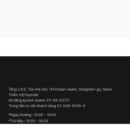
Tầng 2 & 6, Tòa nhà Suil, 114 Dosan-daero, Gangnam-gu, Seoul
Thẩm mỹ Hyundai
Số đăng ký kinh doanh
211-09-53721
Trung tâm tư vấn khách hàng
02-546-4545~6
*
Ngày thường
: 10:00 ~ 19:00
*
Thứ Bảy
: 10:00 ~ 16:00
*
Thứ Năm
: 10:00 ~ 21:00