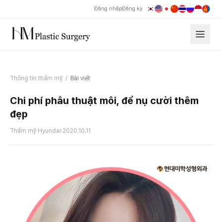
Đăng nhập
Đăng ký
Thông tin thẩm mỹ
/
Bài viết
Chi phí phẫu thuật môi, để nụ cười thêm
đẹp
Thẩm mỹ Hyundai
·
2020.10.11