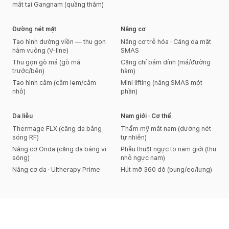
mắt tại Gangnam (quầng thâm)
Đường nét mặt
Nâng cơ
Tạo hình đường viền — thu gọn
Nâng cơ trẻ hóa · Căng da mặt
hàm vuông (V-line)
SMAS
Thu gọn gò má (gò má
Căng chỉ bám dính (má/đường
trước/bên)
hàm)
Tạo hình cằm (cằm lẹm/cằm
Mini lifting (nâng SMAS một
nhô)
phần)
Da liễu
Nam giới · Cơ thể
Thermage FLX (căng da bằng
Thẩm mỹ mắt nam (đường nét
sóng RF)
tự nhiên)
Nâng cơ Onda (căng da bằng vi
Phẫu thuật ngực to nam giới (thu
sóng)
nhỏ ngực nam)
Nâng cơ da · Ultherapy Prime
Hút mỡ 360 độ (bụng/eo/lưng)