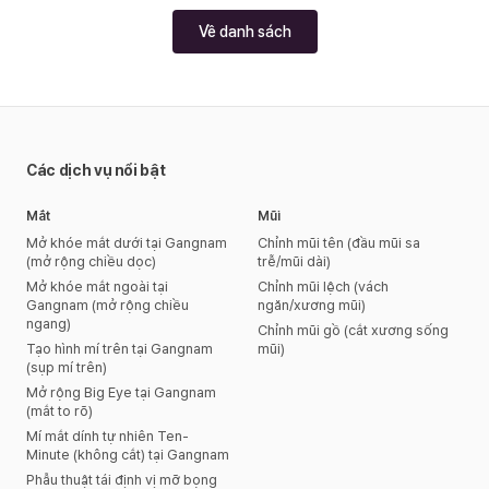
Về danh sách
Các dịch vụ nổi bật
Mắt
Mũi
Mở khóe mắt dưới tại Gangnam
Chỉnh mũi tên (đầu mũi sa
(mở rộng chiều dọc)
trễ/mũi dài)
Mở khóe mắt ngoài tại
Chỉnh mũi lệch (vách
Gangnam (mở rộng chiều
ngăn/xương mũi)
ngang)
Chỉnh mũi gồ (cắt xương sống
Tạo hình mí trên tại Gangnam
mũi)
(sụp mí trên)
Mở rộng Big Eye tại Gangnam
(mắt to rõ)
Mí mắt dính tự nhiên Ten-
Minute (không cắt) tại Gangnam
Phẫu thuật tái định vị mỡ bọng