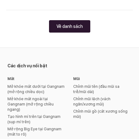
Về danh sách
Các dịch vụ nổi bật
Mắt
Mũi
Mở khóe mắt dưới tại Gangnam
Chỉnh mũi tên (đầu mũi sa
(mở rộng chiều dọc)
trễ/mũi dài)
Mở khóe mắt ngoài tại
Chỉnh mũi lệch (vách
Gangnam (mở rộng chiều
ngăn/xương mũi)
ngang)
Chỉnh mũi gồ (cắt xương sống
Tạo hình mí trên tại Gangnam
mũi)
(sụp mí trên)
Mở rộng Big Eye tại Gangnam
(mắt to rõ)