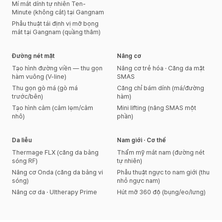
Mí mắt dính tự nhiên Ten-
Minute (không cắt) tại Gangnam
Phẫu thuật tái định vị mỡ bọng
mắt tại Gangnam (quầng thâm)
Đường nét mặt
Nâng cơ
Tạo hình đường viền — thu gọn
Nâng cơ trẻ hóa · Căng da mặt
hàm vuông (V-line)
SMAS
Thu gọn gò má (gò má
Căng chỉ bám dính (má/đường
trước/bên)
hàm)
Tạo hình cằm (cằm lẹm/cằm
Mini lifting (nâng SMAS một
nhô)
phần)
Da liễu
Nam giới · Cơ thể
Thermage FLX (căng da bằng
Thẩm mỹ mắt nam (đường nét
sóng RF)
tự nhiên)
Nâng cơ Onda (căng da bằng vi
Phẫu thuật ngực to nam giới (thu
sóng)
nhỏ ngực nam)
Nâng cơ da · Ultherapy Prime
Hút mỡ 360 độ (bụng/eo/lưng)