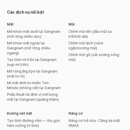
Các dịch vụ nổi bật
Mắt
Mũi
Mở khóe mắt dưới tại Gangnam
Chỉnh mũi tên (đầu mũi sa
(mở rộng chiều dọc)
trễ/mũi dài)
Mở khóe mắt ngoài tại
Chỉnh mũi lệch (vách
Gangnam (mở rộng chiều
ngăn/xương mũi)
ngang)
Chỉnh mũi gồ (cắt xương sống
Tạo hình mí trên tại Gangnam
mũi)
(sụp mí trên)
Mở rộng Big Eye tại Gangnam
(mắt to rõ)
Mí mắt dính tự nhiên Ten-
Minute (không cắt) tại Gangnam
Phẫu thuật tái định vị mỡ bọng
mắt tại Gangnam (quầng thâm)
Đường nét mặt
Nâng cơ
Tạo hình đường viền — thu gọn
Nâng cơ trẻ hóa · Căng da mặt
hàm vuông (V-line)
SMAS