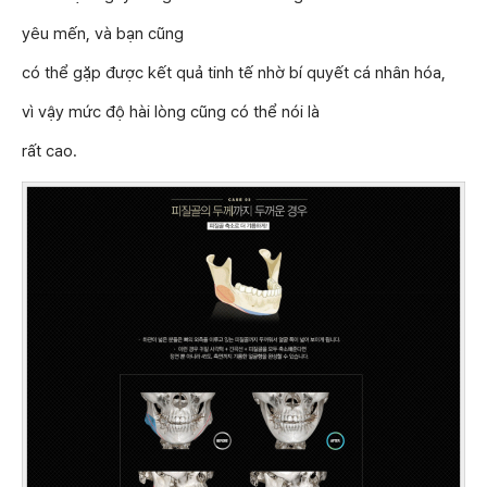
yêu mến, và bạn cũng
có thể gặp được kết quả tinh tế nhờ bí quyết cá nhân hóa,
vì vậy mức độ hài lòng cũng có thể nói là
rất cao.