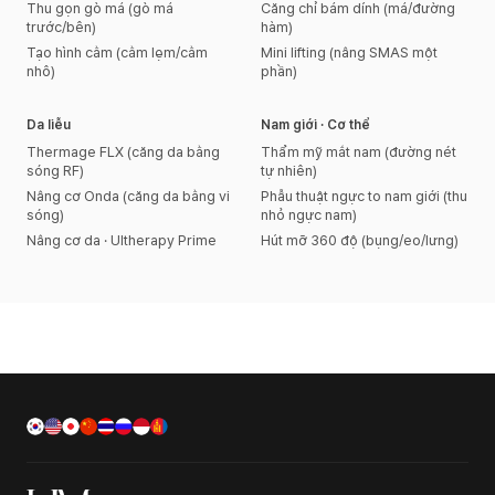
Thu gọn gò má (gò má
Căng chỉ bám dính (má/đường
trước/bên)
hàm)
Tạo hình cằm (cằm lẹm/cằm
Mini lifting (nâng SMAS một
nhô)
phần)
Da liễu
Nam giới · Cơ thể
Thermage FLX (căng da bằng
Thẩm mỹ mắt nam (đường nét
sóng RF)
tự nhiên)
Nâng cơ Onda (căng da bằng vi
Phẫu thuật ngực to nam giới (thu
sóng)
nhỏ ngực nam)
Nâng cơ da · Ultherapy Prime
Hút mỡ 360 độ (bụng/eo/lưng)